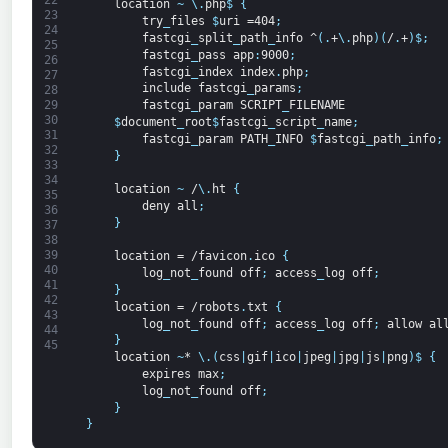
22
location
~
\
.
php
$
{
23
try
_
files
$
uri
=404
;
24
fastcgi
_
split
_
path
_
info
^
(
.
+
\
.
php
)
(
/
.
+
)
$
;
25
fastcgi
_
pass
app
:
9000
;
26
fastcgi
_
index
index
.
php
;
27
include
fastcgi
_
params
;
28
fastcgi
_
param
SCRIPT
_
FILENAME
29
30
$
document
_
root
$
fastcgi
_
script
_
name
;
31
fastcgi
_
param
PATH
_
INFO
$
fastcgi
_
path
_
info
;
32
}
33
34
location
~
/
\
.
ht
{
35
deny
all
;
36
}
37
38
39
location
=
/favicon
.
ico
{
40
log
_
not
_
found
off
;
access
_
log
off
;
41
}
42
location
=
/robots
.
txt
{
43
log
_
not
_
found
off
;
access
_
log
off
;
allow
al
44
}
45
location
~
*
\
.
(
css
|
gif
|
ico
|
jpeg
|
jpg
|
js
|
png
)
$
{
expires
max
;
log
_
not
_
found
off
;
}
}