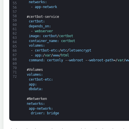
networks
:
55
-
app
-
network
56
57
58
#certbot-service
59
certbot
:
60
depends_on
:
61
-
webserver
62
image
:
certbot
/
certbot
63
container_name
:
certbot
64
volumes
:
65
-
certbot
-
etc
:
/
etc
/
letsencrypt
66
67
-
app
:
/
var
/
www
/
html
68
command
:
certonly
--
webroot
--
webroot
-
path
=/
var
/
w
69
70
#Volumes
71
volumes
:
72
certbot
-
etc
:
app
:
dbdata
:
#Netwerken
networks
:
app
-
network
:
driver
:
bridge