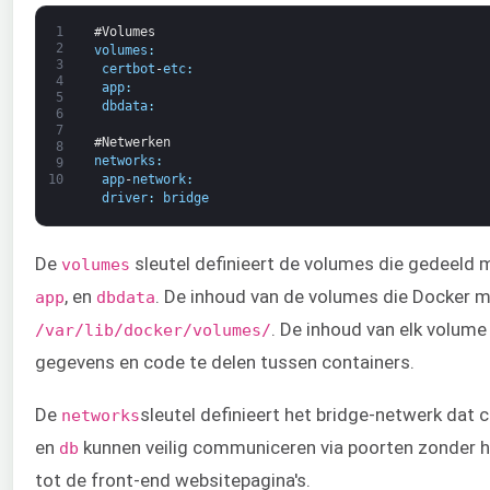
1
#Volumes
2
volumes
:
3
certbot
-
etc
:
4
app
:
5
dbdata
:
6
7
#Netwerken
8
networks
:
9
app
-
network
:
10
driver
:
bridge
De
sleutel definieert de volumes die gedeeld 
volumes
, en
. De inhoud van de volumes die Docker 
app
dbdata
. De inhoud van elk volume
/var/lib/docker/volumes/
gegevens en code te delen tussen containers.
De
sleutel definieert het bridge-netwerk da
networks
en
kunnen veilig communiceren via poorten zonder het
db
tot de front-end websitepagina's.