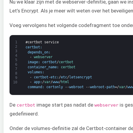
Nu we klaar zijn met de webserver-definitie, gaan we i
Let’s Encrypt. Als je meer wilt weten over het beveilige
Voeg vervolgens het volgende codefragment toe onder d
1
#certbot service
2
certbot
:
3
depends_on
:
4
-
webserver
5
image
:
certbot
/
certbot
6
container_name
:
certbot
7
volumes
:
8
-
certbot
-
etc
:
/
etc
/
letsencrypt
9
-
app
:
/
var
/
www
/
html
10
command
:
certonly
--
webroot
--
webroot
-
path
=/
var
/
ww
De
image start pas nadat de
is ges
certbot
webserver
gedefinieerd.
Onder de volumes-definitie zal de Certbot-container de