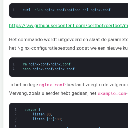
1
curl
-
sSLo 
nginx
-
conf
/
options
-
ssl
-
nginx
.
conf
https://raw.githubusercontent.com/certbot/certbot/ma
Het commando wordt uitgevoerd en slaat de parameter
het Nginx-configuratiebestand zodat we een nieuwe 
1
rm 
nginx
-
conf
/
nginx
.
conf
2
nano 
nginx
-
conf
/
nginx
.
conf
In het nu lege
-bestand voegt u de volgend
nginx.conf
Vervang, zoals u eerder hebt gedaan, het
example.com
1
server
{
2
listen
80
;
3
listen
[
:
:
]
:
80
;
4
5