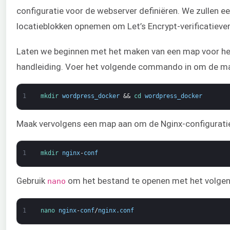
configuratie voor de webserver definiëren. We zullen e
locatieblokken opnemen om Let’s Encrypt-verificatiever
Laten we beginnen met het maken van een map voor het 
handleiding. Voer het volgende commando in om de map
1
mkdir 
wordpress_docker
&&
cd 
wordpress_docker
Maak vervolgens een map aan om de Nginx-configurati
1
mkdir 
nginx
-
conf
Gebruik
om het bestand te openen met het volg
nano
1
nano 
nginx
-
conf
/
nginx
.
conf