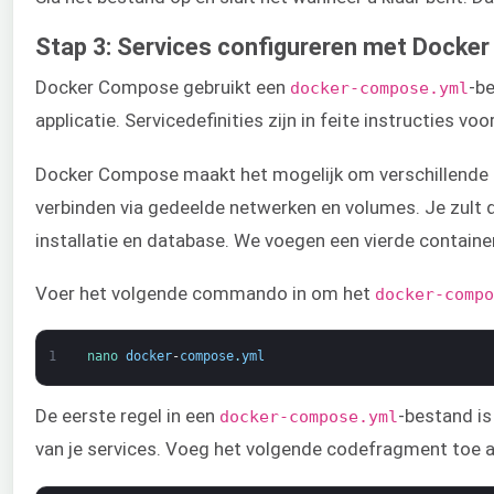
Stap 3: Services configureren met Docke
Docker Compose gebruikt een
-b
docker-compose.yml
applicatie. Servicedefinities zijn in feite instructies v
Docker Compose maakt het mogelijk om verschillende se
verbinden via gedeelde netwerken en volumes. Je zult di
installatie en database. We voegen een vierde container
Voer het volgende commando in om het
docker-compo
1
nano 
docker
-
compose
.
yml
De eerste regel in een
-bestand i
docker-compose.yml
van je services. Voeg het volgende codefragment toe