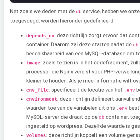
Net zoals we deden met de
service, hebben we onze
db
toegevoegd, worden hieronder gedefinieerd:
: deze richtlijn zorgt ervoor dat con
depends_on
container. Daarom zal deze starten nadat de
db
beschikbaarheid van een MySQL-database om te
: zoals te zien is in het codefragment, zul
image
processor die Nginx vereist voor PHP-verwerkin
kleiner te houden. Als je meer informatie wilt ov
: specificeert de locatie van het
b
env_file
.env
: deze richtlijn definieert aanvull
environment
waarden toe van de variabelen uit ons
besta
.env
MySQL-server die draait op de
container, toe
db
ingesteld op wordpress. Dezelfde waarde is gesp
: deze richtlijn koppelt een volume ge
volumes