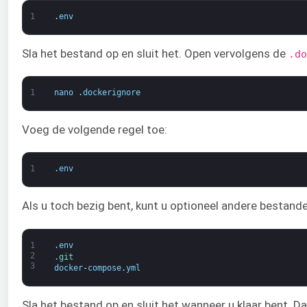
1
.
env
Sla het bestand op en sluit het. Open vervolgens de
.do
1
nano
.
dockerignore
Voeg de volgende regel toe:
1
.
env
Als u toch bezig bent, kunt u optioneel andere bestand
1
.
env
2
.
git
3
docker
-
compose
.
yml
Sla het bestand op en sluit het wanneer u klaar bent. 