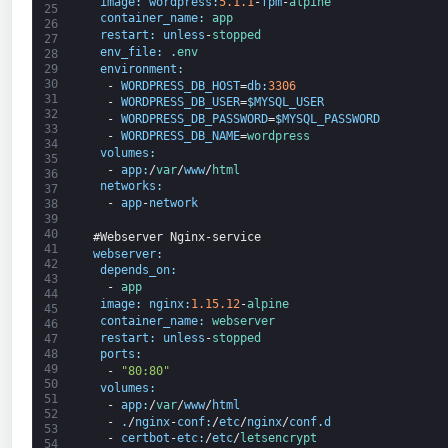
image
:
wordpress
:
5.1.1
-
fpm
-
alpine
25
container_name
:
app
26
restart
:
unless
-
stopped
27
env_file
:
.
env
28
environment
:
29
30
-
WORDPRESS_DB_HOST
=
db
:
3306
31
-
WORDPRESS_DB_USER
=
$
MYSQL_USER
32
-
WORDPRESS_DB_PASSWORD
=
$
MYSQL_PASSWORD
33
-
WORDPRESS_DB_NAME
=
wordpress
34
volumes
:
35
-
app
:
/
var
/
www
/
html
36
networks
:
37
-
app
-
network
38
39
40
#Webserver Nginx-service
41
webserver
:
42
depends_on
:
43
-
app
44
image
:
nginx
:
1.15.12
-
alpine
45
container_name
:
webserver
46
restart
:
unless
-
stopped
47
48
ports
:
49
-
"80:80"
50
volumes
:
51
-
app
:
/
var
/
www
/
html
52
-
.
/
nginx
-
conf
:
/
etc
/
nginx
/
conf
.
d
53
-
certbot
-
etc
:
/
etc
/
letsencrypt
54