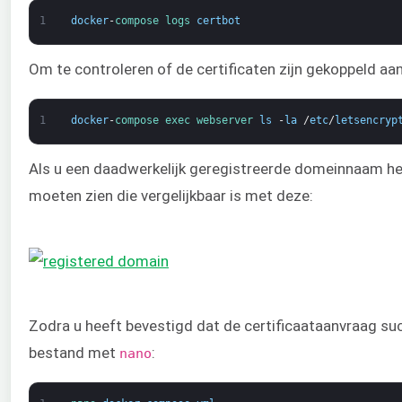
1
docker
-
compose 
logs 
certbot
Om te controleren of de certificaten zijn gekoppeld aa
1
docker
-
compose 
exec 
webserver 
ls
-
la
/
etc
/
letsencryp
Als u een daadwerkelijk geregistreerde domeinnaam hee
moeten zien die vergelijkbaar is met deze:
Zodra u heeft bevestigd dat de certificaataanvraag su
bestand met
:
nano