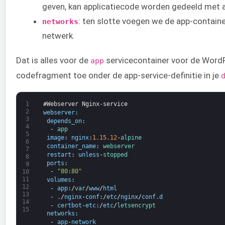
geven, kan applicatiecode worden gedeeld met 
: ten slotte voegen we de app-contain
networks
netwerk.
Dat is alles voor de
servicecontainer voor de Word
app
codefragment toe onder de app-service-definitie in je
1
#Webserver Nginx-service
2
webserver
:
3
depends_on
:
4
-
app
5
image
:
nginx
:
1.15.12
-
alpine
6
container_name
:
webserver
7
restart
:
unless
-
stopped
8
ports
:
9
-
"80:80"
10
11
volumes
:
12
-
app
:
/
var
/
www
/
html
13
-
.
/
nginx
-
conf
:
/
etc
/
nginx
/
conf
.
d
14
-
certbot
-
etc
:
/
etc
/
letsencrypt
15
networks
:
-
app
-
network