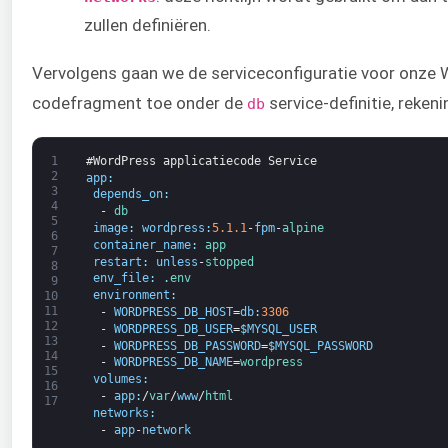
zullen definiëren.
Vervolgens gaan we de serviceconfiguratie voor onze 
codefragment toe onder de
service-definitie, reken
db
1
#WordPress applicatiecode Service
2
app
:
3
depends_on
:
4
-
db
5
image
:
wordpress
:
5.1.1
-
fpm
-
alpine
6
container_name
:
app
7
restart
:
unless
-
stopped
8
env_file
:
.
env
9
environment
:
10
11
-
WORDPRESS_DB_HOST
=
db
:
3306
12
-
WORDPRESS_DB_USER
=
$
MYSQL_USER
13
-
WORDPRESS_DB_PASSWORD
=
$
MYSQL_PASSWORD
14
-
WORDPRESS_DB_NAME
=
wordpress
15
volumes
:
16
-
app
:
/
var
/
www
/
html
17
networks
:
-
app
-
network