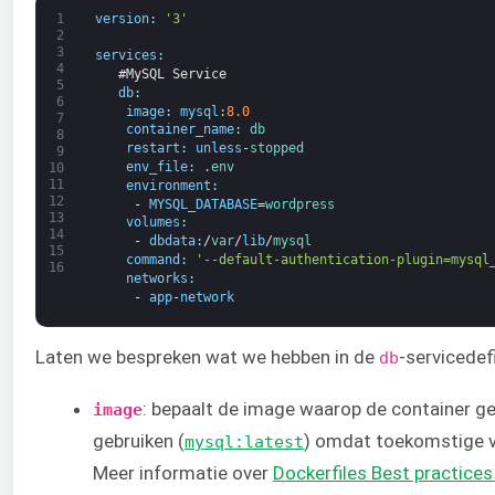
1
version
:
'3'
2
3
services
:
4
#MySQL Service
5
db
:
6
image
:
mysql
:
8.0
7
container_name
:
db
8
restart
:
unless
-
stopped
9
env_file
:
.
env
10
11
environment
:
12
-
MYSQL_DATABASE
=
wordpress
13
volumes
:
14
-
dbdata
:
/
var
/
lib
/
mysql
15
command
:
'--default-authentication-plugin=mysql
16
networks
:
-
app
-
network
Laten we bespreken wat we hebben in de
-servicedef
db
: bepaalt de image waarop de container geba
image
gebruiken (
) omdat toekomstige v
mysql:latest
Meer informatie over
Dockerfiles Best practices