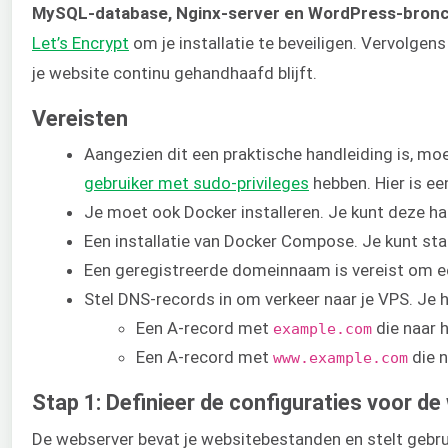
MySQL-database, Nginx-server en WordPress-bron
Let’s Encrypt
om je installatie te beveiligen. Vervolgen
je website continu gehandhaafd blijft.
Vereisten
Aangezien dit een praktische handleiding is, moe
gebruiker met sudo-privileges
hebben. Hier is e
Je moet ook Docker installeren. Je kunt deze h
Een installatie van Docker Compose. Je kunt st
Een geregistreerde domeinnaam is vereist om 
Stel DNS-records in om verkeer naar je VPS. Je
Een A-record met
die naar h
example.com
Een A-record met
die n
www.example.com
Stap 1: Definieer de configuraties voor d
De webserver bevat je websitebestanden en stelt gebrui