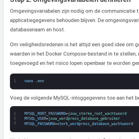
Omgevingsvariabelen zijn nodig om de communicatie tu
applicatiegegevens behouden blijven. De omgevingsvari
databasenaam en host.
Om veiligheidsredenen is het altijd een goed idee om g
waarden in het Docker Compose-bestand in te stellen,
toegevoegd en het risico lopen openbaar te worden ge
1
nano
.
env
Voeg de volgende MySQL-inloggegevens toe aan het be
1
MYSQL_ROOT_PASSWORD
=
jouw_sterke_root_wachtwoord
2
MYSQL_USER
=
jouw_wordpress_database_gebruiker
3
MYSQL_PASSWORD
=
sterk_wordpress_database_wachtwoord