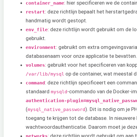
: hier specificeren we de conta
container_name
: deze richtlijn bepaalt het herstartge
restart
handmatig wordt gestopt.
: deze richtlijn wordt gebruikt om de 
env_file
gebruikt.
: gebruikt om extra omgevingsvaria
environment
databasenaam voor onze applicatie te bevatte
: gebruikt voor het specificeren van k
volumes
op de container, wat meestal 
/var/lib/mysql
: deze richtlijn specificeert een comm
command
standaard
-commando van de Docker-imag
mysqld
authentication-plugin=mysql_native_passw
(
). Dit is nodig om je
mysql_native_password
toegang te krijgen tot de database. In nieuwer
wachtwoordauthenticatie. Daarom moet je deze i
: deze richtlijn wordt gebruikt om aan
networks