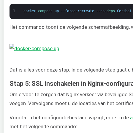
1
docker
-
compose 
up
--
force
-
recreate
--
no
-
deps 
Certbot
Het commando toont de volgende schermafbeelding, waa
Dat is alles voor deze stap. In de volgende stap gaat 
Stap 5: SSL inschakelen in Nginx-configura
Om ervoor te zorgen dat Nginx verkeer via beveiligde 
voegen. Vervolgens moet u de locaties van het certific
Voordat u het configuratiebestand wijzigt, moet u de
a
met het volgende commando: