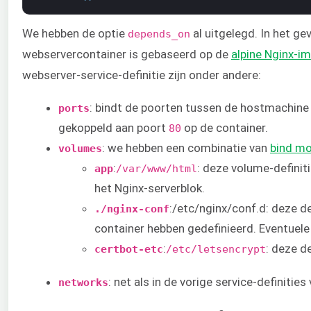
We hebben de optie
al uitgelegd. In het ge
depends_on
webservercontainer is gebaseerd op de
alpine Nginx-i
webserver-service-definitie zijn onder andere:
: bindt de poorten tussen de hostmachine 
ports
gekoppeld aan poort
op de container.
80
: we hebben een combinatie van
bind m
volumes
:
: deze volume-definit
app
/var/www/html
het Nginx-serverblok.
:/etc/nginx/conf.d: deze d
./nginx-conf
container hebben gedefinieerd. Eventuel
:
: deze d
certbot-etc
/etc/letsencrypt
: net als in de vorige service-definitie
networks