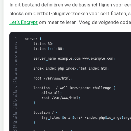
In dit bestand definiëren we de basisrichtlijnen voor e
blocks om Certbot-pluginverzoeken voor certificaten, 
Let’s Encrypt
om meer te leren. Voeg de volgende code
1
server
{
2
listen
80
;
3
listen
[
:
:
]
:
80
;
4
5
server
_
name
example
.
com
www
.
example
.
com
;
6
7
index
index
.
php
index
.
html
index
.
htm
;
8
9
root
/var/www/html
;
10
11
12
location
~
/
.
well-known/acme-challenge
{
13
allow
all
;
14
root
/var/www/html
;
15
}
16
17
location
/
{
18
try
_
files
$
uri
$
uri/
/index
.
php
$
is
_
args
$
arg
19
20
}
21