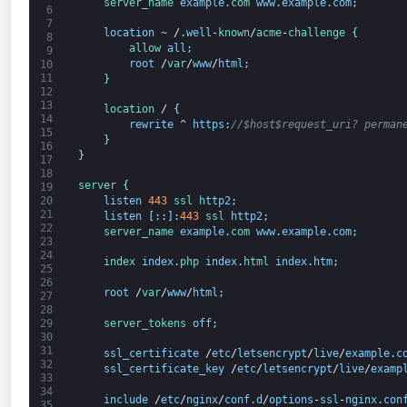
server_name 
example
.
com 
www
.
example
.
com
;
6
7
location
~
/
.
well
-
known
/
acme
-
challenge
{
8
allow 
all
;
9
root
/
var
/
www
/
html
;
10
11
}
12
13
location
/
{
14
rewrite
^
https
:
//$host$request_uri? perman
15
}
16
}
17
18
server
{
19
20
listen
443
ssl 
http2
;
21
listen
[
:
:
]
:
443
ssl 
http2
;
22
server_name 
example
.
com 
www
.
example
.
com
;
23
24
index 
index
.
php 
index
.
html 
index
.
htm
;
25
26
root
/
var
/
www
/
html
;
27
28
server_tokens 
off
;
29
30
31
ssl_certificate
/
etc
/
letsencrypt
/
live
/
example
.
c
32
ssl_certificate_key
/
etc
/
letsencrypt
/
live
/
examp
33
34
include
/
etc
/
nginx
/
conf
.
d
/
options
-
ssl
-
nginx
.
con
35