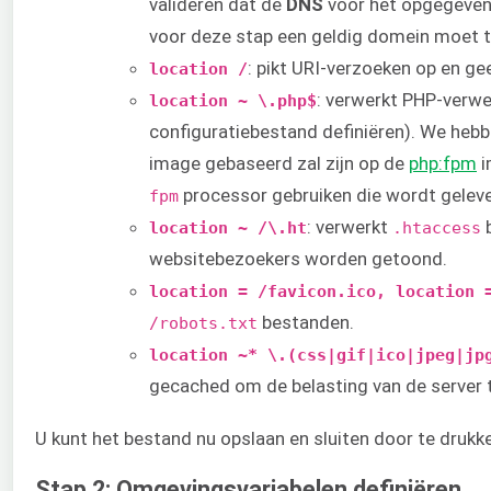
valideren dat de
DNS
voor het opgegeven 
voor deze stap een geldig domein moet t
: pikt URI-verzoeken op en g
location /
: verwerkt PHP-verwe
location ~ \.php$
configuratiebestand definiëren). We hebbe
image gebaseerd zal zijn op de
php:fpm
i
processor gebruiken die wordt gelev
fpm
: verwerkt
b
location ~ /\.ht
.htaccess
websitebezoekers worden getoond.
location = /favicon.ico, location 
bestanden.
/robots.txt
location ~* \.(css|gif|ico|jpeg|jp
gecached om de belasting van de server 
U kunt het bestand nu opslaan en sluiten door te druk
Stap 2: Omgevingsvariabelen definiëren