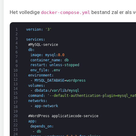
Het volledige
bestand zal er als v
docker-compose.yml
1
version
:
'3'
2
3
services
:
4
#MySQL-service
5
db
:
6
image
:
mysql
:
8.0
7
container_name
:
db
8
restart
:
unless
-
stopped
9
env_file
:
.
env
10
11
environment
:
12
-
MYSQL_DATABASE
=
wordpress
13
volumes
:
14
-
dbdata
:
/
var
/
lib
/
mysql
15
command
:
'--default-authentication-plugin=mysql_na
16
networks
:
17
-
app
-
network
18
19
20
#WordPress applicatiecode-service
21
app
:
22
depends_on
:
23
-
db
24