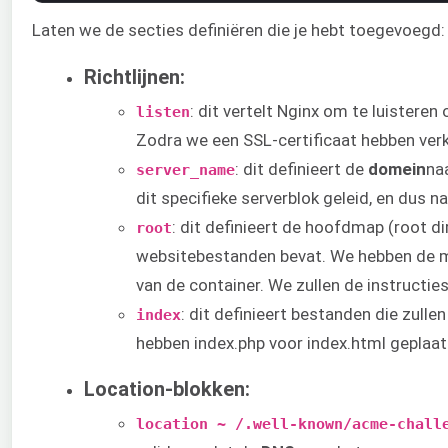
Laten we de secties definiëren die je hebt toegevoegd:
Richtlijnen:
: dit vertelt Nginx om te luisteren
listen
Zodra we een SSL-certificaat hebben verk
: dit definieert de
domein
na
server_name
dit specifieke serverblok geleid, en dus 
: dit definieert de hoofdmap (root 
root
websitebestanden bevat. We hebben de 
van de container. We zullen de instructies
: dit definieert bestanden die zull
index
hebben index.php voor index.html geplaats
Location-blokken:
location ~ /.well-known/acme-chall