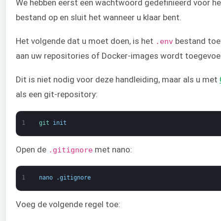
We hebben eerst een wachtwoord gedefinieerd voor het
bestand op en sluit het wanneer u klaar bent.
Het volgende dat u moet doen, is het
bestand toe
.env
aan uw repositories of Docker-images wordt toegevoe
Dit is niet nodig voor deze handleiding, maar als u met
als een git-repository:
1
git 
init
Open de
met nano:
.gitignore
1
nano
.
gitignore
Voeg de volgende regel toe: