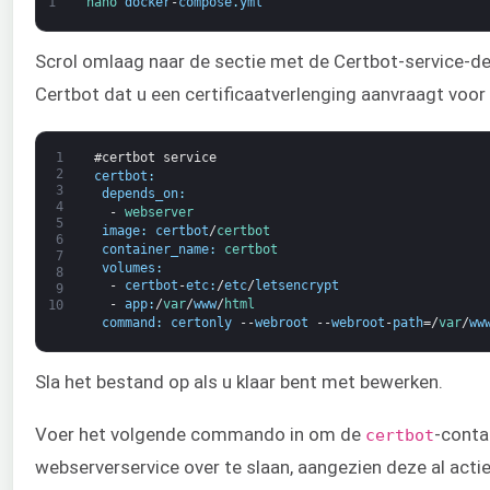
1
nano 
docker
-
compose
.
yml
Scrol omlaag naar de sectie met de Certbot-service-de
Certbot dat u een certificaatverlenging aanvraagt voor 
1
#certbot service
2
certbot
:
3
depends_on
:
4
-
webserver
5
image
:
certbot
/
certbot
6
container_name
:
certbot
7
volumes
:
8
-
certbot
-
etc
:
/
etc
/
letsencrypt
9
-
app
:
/
var
/
www
/
html
10
command
:
certonly
--
webroot
--
webroot
-
path
=/
var
/
ww
Sla het bestand op als u klaar bent met bewerken.
Voer het volgende commando in om de
-conta
certbot
webserverservice over te slaan, aangezien deze al actief