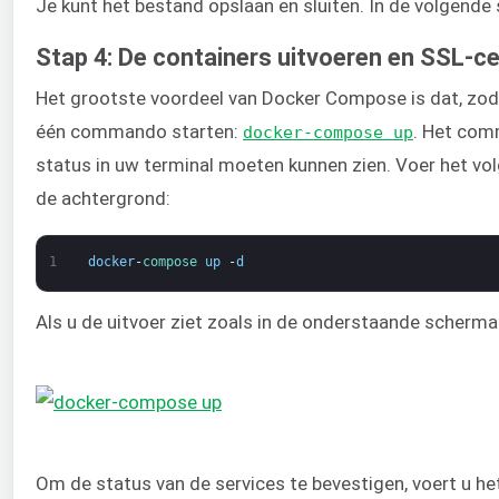
Je kunt het bestand opslaan en sluiten. In de volgende 
Stap 4: De containers uitvoeren en SSL-cer
Het grootste voordeel van Docker Compose is dat, zodra
één commando starten:
. Het comm
docker-compose up
status in uw terminal moeten kunnen zien. Voer het 
de achtergrond:
1
docker
-
compose 
up
-
d
Als u de uitvoer ziet zoals in de onderstaande scherma
Om de status van de services te bevestigen, voert u h