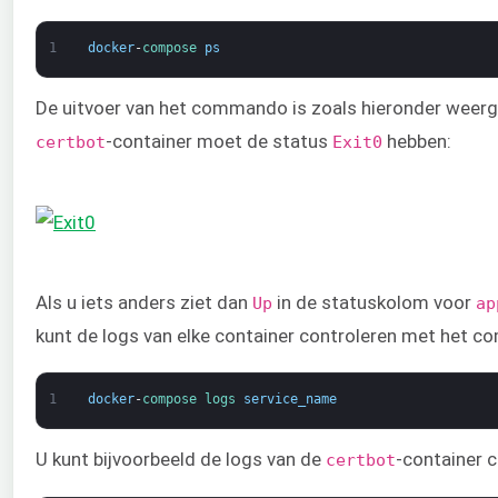
1
docker
-
compose 
ps
De uitvoer van het commando is zoals hieronder weerg
-container moet de status
hebben:
certbot
Exit
0
Als u iets anders ziet dan
in de statuskolom voor
Up
ap
kunt de logs van elke container controleren met het
1
docker
-
compose 
logs 
service_name
U kunt bijvoorbeeld de logs van de
-container 
certbot