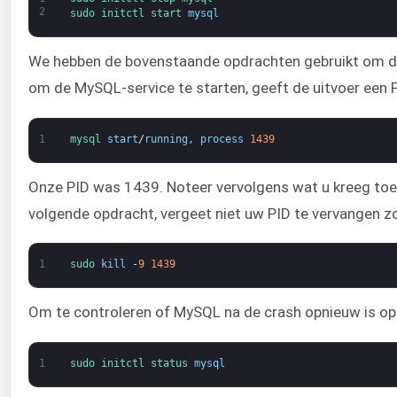
2
sudo 
initctl 
start 
mysql
We hebben de bovenstaande opdrachten gebruikt om de 
om de MySQL-service te starten, geeft de uitvoer een 
1
mysql 
start
/
running
,
process
1439
Onze PID was 1439. Noteer vervolgens wat u kreeg toen
volgende opdracht, vergeet niet uw PID te vervangen zo
1
sudo 
kill
-
9
1439
Om te controleren of MySQL na de crash opnieuw is opg
1
sudo 
initctl 
status 
mysql