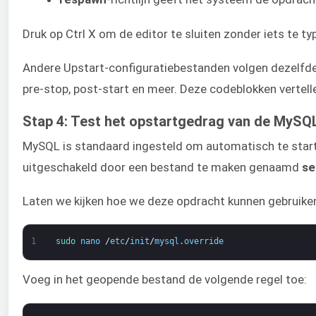
Druk op Ctrl X om de editor te sluiten zonder iets te ty
Andere Upstart-configuratiebestanden volgen dezelfde 
pre-stop, post-start en meer. Deze codeblokken vertel
Stap 4: Test het opstartgedrag van de MySQL
MySQL is standaard ingesteld om automatisch te starten
uitgeschakeld door een bestand te maken genaamd
se
Laten we kijken hoe we deze opdracht kunnen gebruike
1
sudo 
nano
/
etc
/
init
/
mysql
.
override
Voeg in het geopende bestand de volgende regel toe: