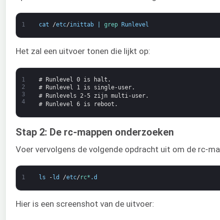
1
cat
/
etc
/
inittab
|
grep 
Runlevel
Het zal een uitvoer tonen die lijkt op:
1
# Runlevel 0 is halt.
2
# Runlevel 1 is single-user.
3
# Runlevels 2-5 zijn multi-user.
4
# Runlevel 6 is reboot.
Stap 2: De rc-mappen onderzoeken
Voer vervolgens de volgende opdracht uit om de rc-ma
1
ls
-
ld
/
etc
/
rc*
.
d
Hier is een screenshot van de uitvoer: