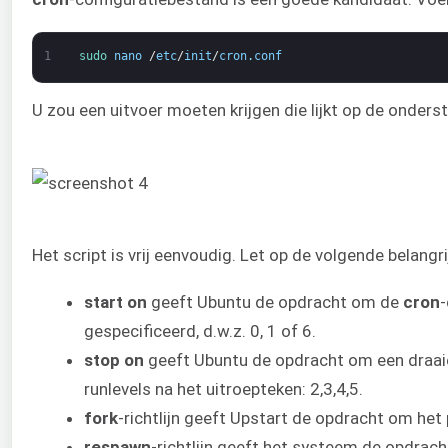
1
sudo 
nano
/
etc
/
init
/
cron
.
conf
U zou een uitvoer moeten krijgen die lijkt op de onder
Het script is vrij eenvoudig. Let op de volgende belangr
start on
geeft Ubuntu de opdracht om de
cron
-
gespecificeerd, d.w.z. 0, 1 of 6.
stop on
geeft Ubuntu de opdracht om een draaien
runlevels na het uitroepteken: 2,3,4,5.
fork
-richtlijn geeft Upstart de opdracht om het
respawn
-richtlijn geeft het systeem de opdrac