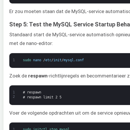
Er zou moeten staan dat de MySQL-service automatisch
Step 5: Test the MySQL Service Startup Beha
Standaard start de MySQL-service automatisch opnieu
met de nano-editor:
1
sudo 
nano
/
etc
/
init
/
mysql
.
conf
Zoek de
respawn
-richtlijnregels en becommentarieer
1
# respawn
2
# respawn limit 2 5
Voer de volgende opdrachten uit om de service opnieuw
1
sudo 
initctl 
stop 
mysql