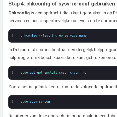
Stap 4: chkconfig of sysv-rc-conf gebruiken
Chkconfig
is een opdracht die u kunt gebruiken in op 
services en hun respectievelijke runlevels op te somme
1
chkconfig
--
list
|
grep 
service_name
In Debian-distributies bestaat een dergelijk hulpprogra
hulpprogramma beschikbaar dat u kunt gebruiken om de 
1
sudo 
apt
-
get 
install 
sysv
-
rc
-
conf
–
y
Zodra het is geïnstalleerd, kunt u de volgende opdracht
1
sudo 
sysv
-
rc
-
conf
De uitvoer van deze opdracht is opgemaakt in een tabel