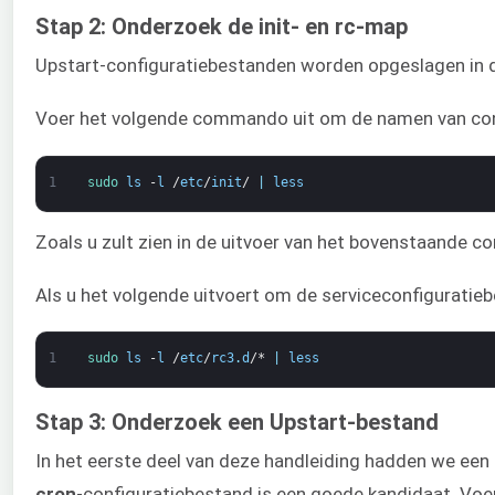
Stap 2: Onderzoek de init- en rc-map
Upstart-configuratiebestanden worden opgeslagen in de
Voer het volgende commando uit om de namen van confi
1
sudo 
ls
-
l
/
etc
/
init
/
|
less
Zoals u zult zien in de uitvoer van het bovenstaande c
Als u het volgende uitvoert om de serviceconfiguratieb
1
sudo 
ls
-
l
/
etc
/
rc3
.
d
/*
|
less
Stap 3: Onderzoek een Upstart-bestand
In het eerste deel van deze handleiding hadden we een
cron
-configuratiebestand is een goede kandidaat. Vo