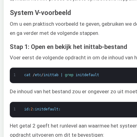
System V-voorbeeld
Om u een praktisch voorbeeld te geven, gebruiken we d
en ga verder met de volgende stappen.
Stap 1: Open en bekijk het inittab-bestand
Voer eerst de volgende opdracht in om de inhoud van he
1
cat
/
etc
/
inittab
|
grep 
initdefault
De inhoud van het bestand zou er ongeveer zo uit moet
1
id
:
2
:
initdefault
:
Het getal 2 geeft het runlevel aan waarmee het systeem 
opdracht uitvoeren om dit te bevestigen: