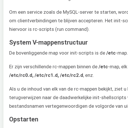
Om een service zoals de MySQL-server te starten, word
om clientverbindingen te blijven accepteren. Het init-sc
hiervoor is rc-scripts (run command).
System V-mappenstructuur
De bovenliggende map voor init-scripts is de
/etc
-map
Er zijn verschillende rc-mappen binnen de
/etc
-map, el
/etc/rc0.d, /etc/rc1.d, /etc/rc2.d
, enz.
Als u de inhoud van elk van de rc-mappen bekijkt, ziet
terugverwijzen naar de daadwerkelijke init-shellscripts
bestandsnamen vertegenwoordigen de volgorde van uit
Opstarten