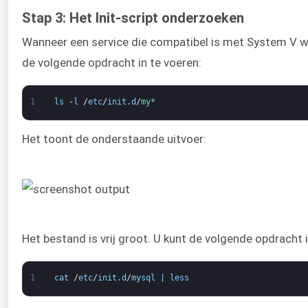
Stap 3: Het Init-script onderzoeken
Wanneer een service die compatibel is met System V wor
de volgende opdracht in te voeren:
1
ls
-
l
/
etc
/
init
.
d
/
my*
Het toont de onderstaande uitvoer:
Het bestand is vrij groot. U kunt de volgende opdracht 
1
cat
/
etc
/
init
.
d
/
mysql
|
less