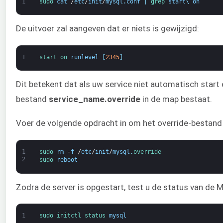
1
sudo 
cat
/
etc
/
init
/
mysql
.
conf
|
grep 
start
\
on
De uitvoer zal aangeven dat er niets is gewijzigd:
1
start 
on 
runlevel
[
2345
]
Dit betekent dat als uw service niet automatisch start 
bestand
service_name.override
in de map bestaat.
Voer de volgende opdracht in om het override-bestand 
1
sudo 
rm
-
f
/
etc
/
init
/
mysql
.
override
2
sudo 
reboot
Zodra de server is opgestart, test u de status van de
1
sudo 
initctl 
status 
mysql