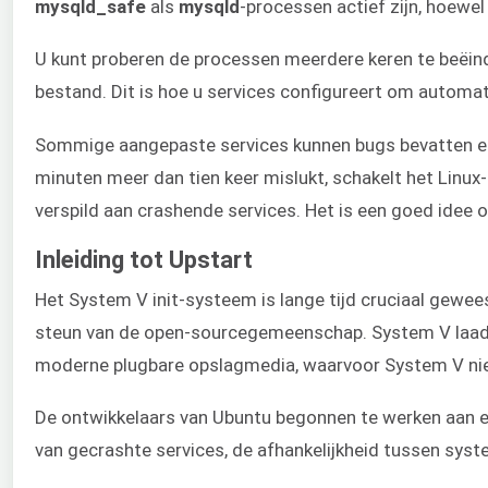
mysqld_safe
als
mysqld
-processen actief zijn, hoewel
U kunt proberen de processen meerdere keren te beëind
bestand. Dit is hoe u services configureert om automat
Sommige aangepaste services kunnen bugs bevatten en 
minuten meer dan tien keer mislukt, schakelt het Linu
verspild aan crashende services. Het is een goed ide
Inleiding tot Upstart
Het System V init-systeem is lange tijd cruciaal gewee
steun van de open-sourcegemeenschap. System V laadt t
moderne plugbare opslagmedia, waarvoor System V nie
De ontwikkelaars van Ubuntu begonnen te werken aan ee
van gecrashte services, de afhankelijkheid tussen sy