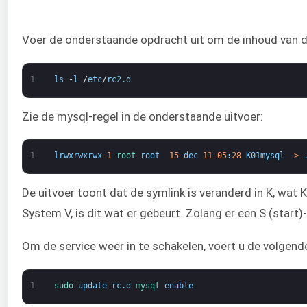
Voer de onderstaande opdracht uit om de inhoud van d
1
ls
-
l
/
etc
/
rc2
.
d
Zie de mysql-regel in de onderstaande uitvoer:
1
lrwxrwxrwx
1
root 
root
15
dec
11
05
:
28
K01mysql
-
>
De uitvoer toont dat de symlink is veranderd in K, wat 
System V, is dit wat er gebeurt. Zolang er een S (start
Om de service weer in te schakelen, voert u de volgend
1
sudo 
update
-
rc
.
d
mysql 
enable