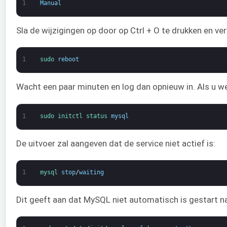
1
Manual
Sla de wijzigingen op door op Ctrl + O te drukken en ve
1
sudo 
reboot
Wacht een paar minuten en log dan opnieuw in. Als u we
1
sudo 
initctl 
status 
mysql
De uitvoer zal aangeven dat de service niet actief is:
1
mysql 
stop
/
waiting
Dit geeft aan dat MySQL niet automatisch is gestart 