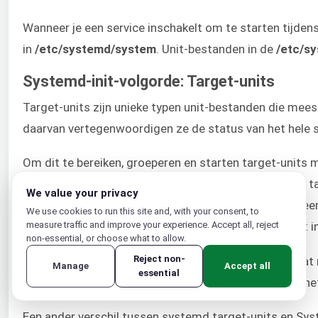
Wanneer je een service inschakelt om te starten tijden
in
/etc/systemd/system
. Unit-bestanden in de
/etc/s
Systemd-init-volgorde: Target-units
Target-units zijn unieke typen unit-bestanden die mees
daarvan vertegenwoordigen ze de status van het hele
Om dit te bereiken, groeperen en starten target-units
vergeleken kunnen worden, ze zijn niet hetzelfde. Een t
We value your privacy
reboot.target in plaats van runlevel 6. Een Linux-systee
We use cookies to run this site and, with your consent, to
measure traffic and improve your experience. Accept all, reject
voor meerdere gebruikers met netwerkfunctionaliteit i
non-essential, or choose what to allow.
Reject non-
Het verschil zit in de manier waarop de server naar da
Manage
Accept all
essential
of er andere services of bronnen bestaan en bepaalt he
Een ander verschil tussen systemd target-units en System