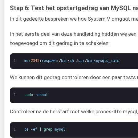
Stap 6: Test het opstartgedrag van MySQL n
In dit gedeelte bespreken we hoe System V omgaat met
In het eerste deel van deze handleiding hadden we een
toegevoegd om dit gedrag in te schakelen:
1
ms
:
2345
:
respawn
:
/
bin
/
sh
/
usr
/
bin
/
mysqld_safe
We kunnen dit gedrag controleren door een paar tests u
1
sudo 
reboot
Controleer na de herstart met welke proces-ID's mysql
1
ps
-
ef
|
grep 
mysql