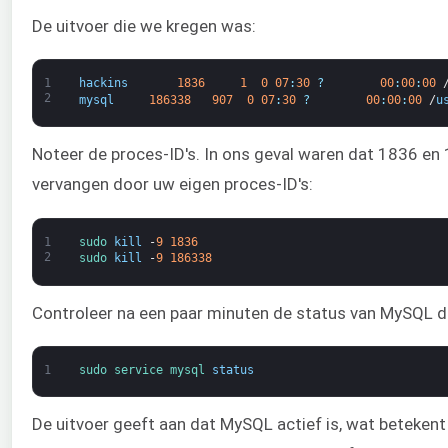
De uitvoer die we kregen was:
1
hackins
1836
1
0
07
:
30
?
00
:
00
:
00
2
mysql
186338
907
0
07
:
30
?
00
:
00
:
00
/
u
Noteer de proces-ID's. In ons geval waren dat 1836 en
vervangen door uw eigen proces-ID's:
1
sudo 
kill
-
9
1836
2
sudo 
kill
-
9
186338
Controleer na een paar minuten de status van MySQL do
1
sudo 
service 
mysql 
status
De uitvoer geeft aan dat MySQL actief is, wat beteken