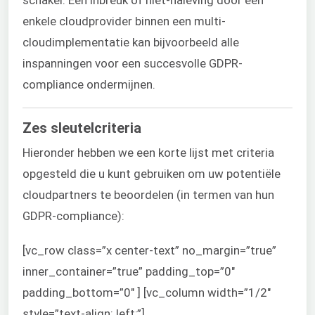
schakel. Een inbreuk of niet-naleving door een
enkele cloudprovider binnen een multi-
cloudimplementatie kan bijvoorbeeld alle
inspanningen voor een succesvolle GDPR-
compliance ondermijnen.
Zes sleutelcriteria
Hieronder hebben we een korte lijst met criteria
opgesteld die u kunt gebruiken om uw potentiële
cloudpartners te beoordelen (in termen van hun
GDPR-compliance):
[vc_row class=”x center-text” no_margin=”true”
inner_container=”true” padding_top=”0″
padding_bottom=”0″ ] [vc_column width=”1/2″
style=”text-align: left;”]