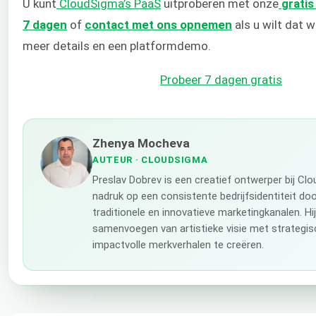
U kunt
CloudSigma’s PaaS
uitproberen met onze
grati
7 dagen
of
contact met ons opnemen
als u wilt dat 
meer details en een platformdemo.
Probeer 7 dagen gratis
Zhenya Mocheva
AUTEUR
· CLOUDSIGMA
Preslav Dobrev is een creatief ontwerper bij Cl
nadruk op een consistente bedrijfsidentiteit do
traditionele en innovatieve marketingkanalen. Hij
samenvoegen van artistieke visie met strategi
impactvolle merkverhalen te creëren.