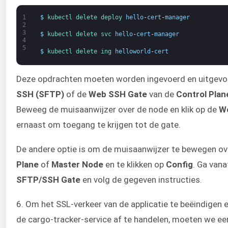
1
$
kubectl 
delete 
deploy 
hello
-
cert
-
manager
2
3
$
kubectl 
delete 
svc 
hello
-
cert
-
manager
4
5
$
kubectl 
delete 
ing 
helloworld
-
cert
Deze opdrachten moeten worden ingevoerd en uitgevo
SSH (SFTP)
of de
Web SSH Gate
van de
Control Plan
Beweeg de muisaanwijzer over de node en klik op de
W
ernaast om toegang te krijgen tot de gate.
De andere optie is om de muisaanwijzer te bewegen o
Plane
of
Master Node
en te klikken op
Config
. Ga vana
SFTP/SSH Gate
en volg de gegeven instructies.
6. Om het SSL-verkeer van de applicatie te beëindigen 
de cargo-tracker-service af te handelen, moeten we ee