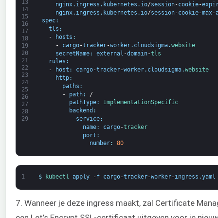
13
nginx
.
ingress
.
kubernetes
.
io
/
session
-
cookie
-
expi
14
nginx
.
ingress
.
kubernetes
.
io
/
session
-
cookie
-
max
-
15
spec
:
16
tls
:
17
-
hosts
:
18
-
cargo
-
tracker
-
worker
.
cloudsigma
.
website
19
20
secretName
:
external
-
domain
-
tls
21
rules
:
22
-
host
:
cargo
-
tracker
-
worker
.
cloudsigma
.
website
23
http
:
24
paths
:
25
-
path
:
/
26
pathType
:
ImplementationSpecific
27
backend
:
28
service
:
29
name
:
cargo
-
tracker
port
:
number
:
80
1
$
kubectl 
apply
-
f
cargo
-
tracker
-
worker
-
ingress
.
yaml
7. Wanneer je deze ingress maakt, zal Certificate Man
een Let’s Encrypt SSL-certificaat uitgeven voor je ni