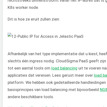
rechtstreeks binnenstroomt vanaf het IP-adres dat is 
K8s worker node.
Dit is hoe ze eruit zullen zien:
Afhankelijk van het type implementatie dat u kiest, heef
slechts één ingress nodig. CloudSigma PaaS geeft zijn
tot een aantal tools om
load balancing
uit te voeren n
applicaties dat vereisen. Lees gerust meer over
load ba
platform. We hebben ook gedetailleerde handleidingen
basisprincipes van load balancing met bijvoorbeeld
NGI
andere beschikbare tools.