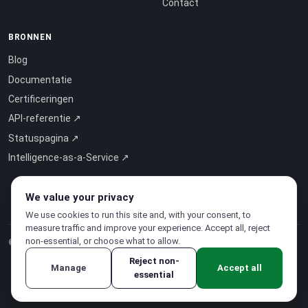
Contact
BRONNEN
Blog
Documentatie
Certificeringen
API-referentie ↗
Statuspagina ↗
Intelligence-as-a-Service ↗
We value your privacy
We use cookies to run this site and, with your consent, to
measure traffic and improve your experience. Accept all, reject
non-essential, or choose what to allow.
© 2026 CloudSigma Holding AG.
Alle rechten voorbehouden
.
Reject non-
Manage
Accept all
essential
Privacybeleid
·
Servicevoorwaarden