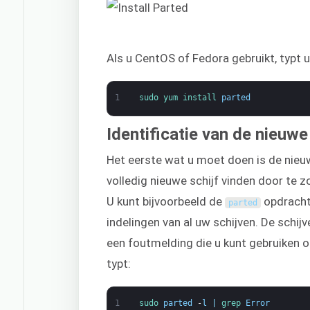
Als u CentOS of Fedora gebruikt, typt u
1
sudo 
yum 
install 
parted
Identificatie van de nieuwe
Het eerste wat u moet doen is de nieuwe
volledig nieuwe schijf vinden door te 
U kunt bijvoorbeeld de
opdracht 
parted
indelingen van al uw schijven. De schij
een foutmelding die u kunt gebruiken om
typt:
1
sudo 
parted
-
l
|
grep 
Error