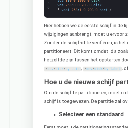
sda
8
:
0
0
100G
0
disk
5
vda
253
:
0
0
20G
0
disk
6
└─
vda1
253
:
1
0
20G
0
part
/
Hier hebben we de eerste schijf in de li
wijzigingen aanbrengt, moet u ervoor 
Zonder de schijf-id te verifiëren, is he
partitioneert. Dit komt omdat id's zoa
hetzelfde zijn tussen het opstarten do
,
, o
/
dev
/
disk
/
by
-
uuid
/
dev
/
disk
/
by
-
label
Hoe u de nieuwe schijf part
Om de schijf te partitioneren, moet u 
schijf is toegewezen. De partitie zal o
Selecteer een standaard
Eerst moet u de partitioneringsstand