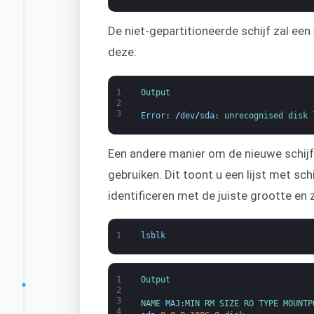
De niet-gepartitioneerde schijf zal een
deze:
1
Output
2
3
Error
:
/
dev
/
sda
:
unrecognised 
disk 
Een andere manier om de nieuwe schijf 
gebruiken. Dit toont u een lijst met s
identificeren met de juiste grootte en 
1
lsblk
1
Output
2
3
NAME 
MAJ
:
MIN 
RM 
SIZE 
RO 
TYPE 
MOUNTP
4