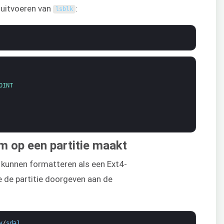
t uitvoeren van
:
lsblk
OINT
 op een partitie maakt
 kunnen formatteren als een Ext4-
de partitie doorgeven aan de
v
/
sda1