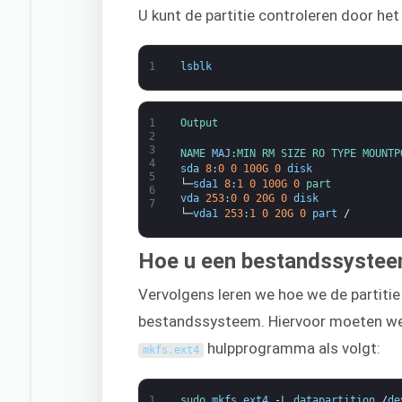
U kunt de partitie controleren door he
1
lsblk
1
Output
2
3
NAME 
MAJ
:
MIN 
RM 
SIZE 
RO 
TYPE 
MOUNTP
4
sda
8
:
0
0
100G
0
disk
5
└─
sda1
8
:
1
0
100G
0
part
6
vda
253
:
0
0
20G
0
disk
7
└─
vda1
253
:
1
0
20G
0
part
/
Hoe u een bestandssysteem
Vervolgens leren we hoe we de partitie
bestandssysteem. Hiervoor moeten we 
hulpprogramma als volgt:
mkfs
.
ext4
1
sudo 
mkfs
.
ext4
-
L
datapartition
/
de