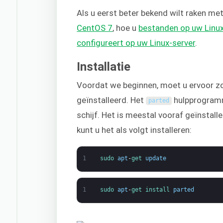
Als u eerst beter bekend wilt raken met
CentOS 7
, hoe u
bestanden op uw Linu
configureert op uw Linux-server
.
Installatie
Voordat we beginnen, moet u ervoor zo
geïnstalleerd. Het
hulpprogramm
parted
schijf. Het is meestal vooraf geïnstall
kunt u het als volgt installeren:
1
sudo 
apt
-
get 
update
1
sudo 
apt
-
get 
install 
parted