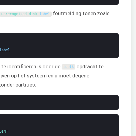
foutmelding tonen zoals
unrecognized 
disk 
label
label
te identificeren is door de
opdracht te
lsblk
chijven op het systeem en u moet degene
zonder partities:
OINT