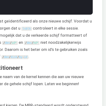
jst geïdentificeerd als onze nieuwe schijf. Voordat u
zorgen dat u
controleert in elke sessie.
lsblk
t mogelijk dat u de verkeerde schijf formatteert of
ls
en
niet noodzakelijkerwijs
/
dev
/
sd*
/
dev
/
hd*
or. Daarom is het beter om id's te gebruiken zoals
f
.
/
dev
/
disk
/
by
-
id
itioneert
de naam van de kernel kennen die aan uw nieuwe
ver de gehele schijf lopen. Laten we beginnen!
aard kiezen. De MBR-standaard wordt ondersteund