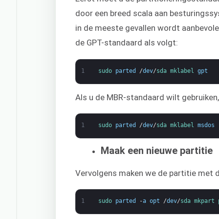
door een breed scala aan besturingssy
in de meeste gevallen wordt aanbevolen
de GPT-standaard als volgt:
1
sudo 
parted
/
dev
/
sda 
mklabel 
gpt
Als u de MBR-standaard wilt gebruiken,
1
sudo 
parted
/
dev
/
sda 
mklabel 
msdos
Maak een nieuwe partitie
Vervolgens maken we de partitie met 
1
sudo 
parted
-
a
opt
/
dev
/
sda 
mkpart 