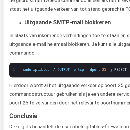
Je gebruikt het tweede commando alleen als het firewa
staat het uitgaande verkeer van tot stand gebrachte P
Uitgaande SMTP-mail blokkeren
In plaats van inkomende verbindingen toe te staan en ser
uitgaande e-mail helemaal blokkeren. Je kunt alle uit
commando:
1
sudo
iptables
-
A
OUTPUT
-
p
tcp
--
dport
25
-
j
REJECT
Hierdoor wordt al het uitgaande verkeer op poort 25 ge
commandostructuur gebruiken als je een andere service 
poort 25 te vervangen door het relevante poortnummer
Conclusie
Deze gids behandelt de essentiële iptables-firewallcom