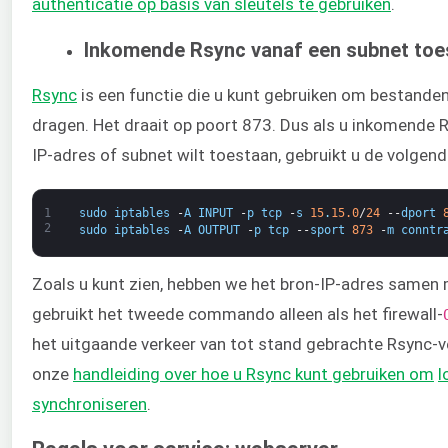
authenticatie op basis van sleutels te gebruiken
​.
Inkomende Rsync vanaf een subnet toe
Rsync
​ is een functie die u kunt gebruiken om bestand
dragen. Het draait op poort 873. Dus als u inkomende 
IP-adres of subnet wilt toestaan, gebruikt u de volge
1
sudo
iptables
-
A
INPUT
-
p
tcp
-
s
15
.
15.0
/
24
--
dport
2
sudo
iptables
-
A
OUTPUT
-
p
tcp
--
sport
873
-
m
conntr
Zoals u kunt zien, hebben we het bron-IP-adres samen
gebruikt het tweede commando alleen als het firewall-​
het uitgaande verkeer van tot stand gebrachte Rsync-ve
onze
​handleiding over hoe u Rsync kunt gebruiken om
l
synchroniseren
​.