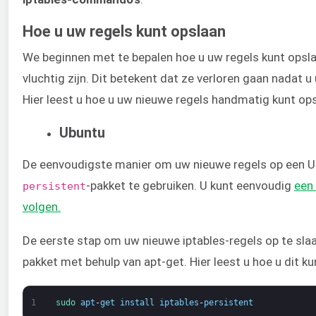
Hoe u uw regels kunt opslaan
We beginnen met te bepalen hoe u uw regels kunt opslaa
vluchtig zijn. Dit betekent dat ze verloren gaan nadat 
Hier leest u hoe u uw nieuwe regels handmatig kunt opsl
Ubuntu
De eenvoudigste manier om uw nieuwe regels op een Ub
​-pakket te gebruiken. U kunt eenvoudig
​ee
persistent
volgen​.
De eerste stap om uw nieuwe iptables-regels op te slaan
pakket met behulp van apt-get. Hier leest u hoe u dit kun
1
sudo 
apt
-
get
install
iptables
-
persistent