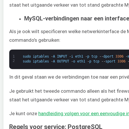
staat het uitgaande verkeer van tot stand gebrachte 
MySQL-verbindingen naar een interface
Als je ook wilt specificeren welke netwerkinterface d
commando's gebruiken:
1
sudo
iptables
-
A
INPUT
-
i
eth1
-
p
tcp
--
dport
3306
-
2
sudo
iptables
-
A
OUTPUT
-
o
eth1
-
p
tcp
--
sport
3306
In dit geval staan we de verbindingen toe naar een pr
Je gebruikt het tweede commando alleen als het firewal
staat het uitgaande verkeer van tot stand gebrachte 
Je kunt onze ​
handleiding volgen voor een eenvoudige in
Regels voor service: PostgreSQL