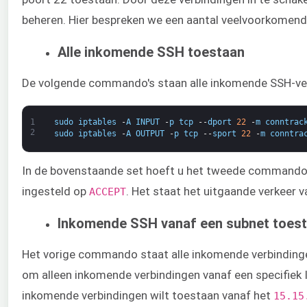
beheren. Hier bespreken we een aantal veelvoorkomend
Alle inkomende SSH toestaan
De volgende commando's staan alle inkomende SSH-ver
1
sudo
iptables
-
A
INPUT
-
p
tcp
--
dport
22
-
m
conntrac
2
sudo
iptables
-
A
OUTPUT
-
p
tcp
--
sport
22
-
m
conntra
In de bovenstaande set hoeft u het tweede commando al
ingesteld op ​
​. Het staat het uitgaande verkeer
ACCEPT
Inkomende SSH vanaf een subnet toes
Het vorige commando staat alle inkomende verbinding
om alleen inkomende verbindingen vanaf een specifiek IP
inkomende verbindingen wilt toestaan vanaf het ​
15.15