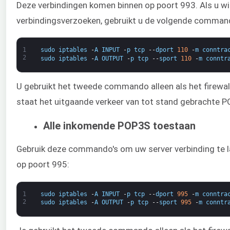
Deze verbindingen komen binnen op poort 993. Als u wi
verbindingsverzoeken, gebruikt u de volgende command
1
sudo
iptables
-
A
INPUT
-
p
tcp
--
dport
110
-
m
conntra
2
sudo
iptables
-
A
OUTPUT
-
p
tcp
--
sport
110
-
m
conntr
U gebruikt het tweede commando alleen als het firewall-
staat het uitgaande verkeer van tot stand gebrachte P
Alle inkomende POP3S toestaan
Gebruik deze commando's om uw server verbinding te
op poort 995:
1
sudo
iptables
-
A
INPUT
-
p
tcp
--
dport
995
-
m
conntra
2
sudo
iptables
-
A
OUTPUT
-
p
tcp
--
sport
995
-
m
conntr