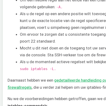
Om een nieuwe regel aan het einde van een chain
volgende gebruiken:
​-A.
Als u de regel op een andere positie wilt toevoeg
kunt u de exacte locatie van de regel specificere
plaatsen, voert u simpelweg geen regelnummer i
Om ervoor te zorgen dat u consistente toegang 
poort 22 standaard.
Mocht u dit niet doen en de toegang tot uw serv
via de console. Sta SSH-verkeer toe om de firewal
Als u de momenteel actieve regelset wilt bekij
sudo iptables -L.
Daarnaast hebben we een
​gedetailleerde handleiding o
firewallregels
​, die u verder zal helpen om uw iptables-f
Nu we de voorbereidingen hebben getroffen, gaan we die
iptables-commando's
​: