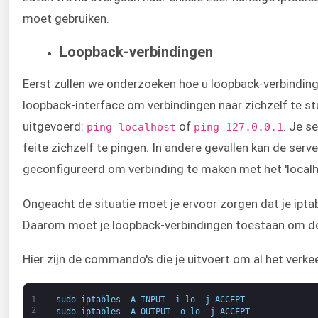
moet gebruiken.
Loopback-verbindingen
Eerst zullen we onderzoeken hoe u loopback-verbindin
loopback-interface om verbindingen naar zichzelf te st
uitgevoerd: ​
of
. Je s
ping localhost​
​ping 127.0.0.1​
feite zichzelf te pingen. In andere gevallen kan de serve
geconfigureerd om verbinding te maken met het 'localh
Ongeacht de situatie moet je ervoor zorgen dat je iptab
Daarom moet je loopback-verbindingen toestaan om dez
Hier zijn de commando's die je uitvoert om al het verke
1
sudo
iptables
-
A
INPUT
-
i
lo
-
j
ACCEPT
2
sudo
iptables
-
A
OUTPUT
-
o
lo
-
j
ACCEPT