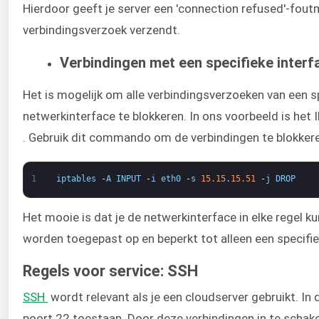
Hierdoor geeft je server een 'connection refused'-fout
verbindingsverzoek verzendt.
Verbindingen met een specifieke interf
Het is mogelijk om alle verbindingsverzoeken van een sp
netwerkinterface te blokkeren. In ons voorbeeld is het
. Gebruik dit commando om de verbindingen te blokker
1
iptables
-
A
INPUT
-
i
eth0
-
s
15.15
.
15.51
-
j
DROP
Het mooie is dat je de netwerkinterface in elke regel ku
worden toegepast op en beperkt tot alleen een specifie
Regels voor service: SSH
SSH
​ wordt relevant als je een cloudserver gebruikt. 
poort 22 toestaan. Door deze verbindingen in te schake