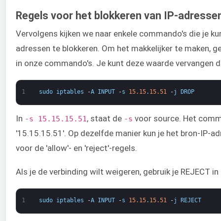
Regels voor het blokkeren van IP-adresse
Vervolgens kijken we naar enkele commando's die je ku
adressen te blokkeren. Om het makkelijker te maken, ge
in onze commando's. Je kunt deze waarde vervangen do
1
sudo
iptables
-
A
INPUT
-
s
15.15
.
15.51
-
j
DROP
In ​
, ​​staat de ​
voor source. Het comma
-s 15.15.15.51
-s​
'15.15.15.51'. Op dezelfde manier kun je het bron-IP-adre
voor de 'allow'- en 'reject'-regels.
Als je de verbinding wilt weigeren, gebruik je REJECT i
1
sudo
iptables
-
A
INPUT
-
s
15.15
.
15.51
-
j
REJECT