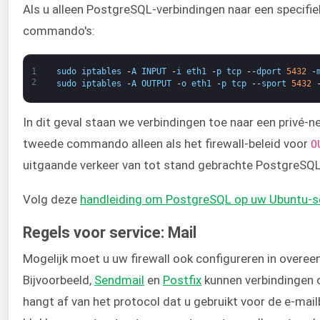
Als u alleen PostgreSQL-verbindingen naar een specifie
commando's:
1
sudo
iptables
-
A
INPUT
-
i
eth1
-
p
tcp
--
dport
5432
-
2
sudo
iptables
-
A
OUTPUT
-
o
eth1
-
p
tcp
--
sport
5432
In dit geval staan we verbindingen toe naar een privé
tweede commando alleen als het firewall-beleid voor ​
O
uitgaande verkeer van tot stand gebrachte PostgreSQL
Volg deze ​
handleiding om PostgreSQL op uw Ubuntu-ser
Regels voor service: Mail
Mogelijk moet u uw firewall ook configureren in overe
Bijvoorbeeld, ​
Sendmail
​ en ​
Postfix
​ kunnen verbindingen 
hangt af van het protocol dat u gebruikt voor de e-ma