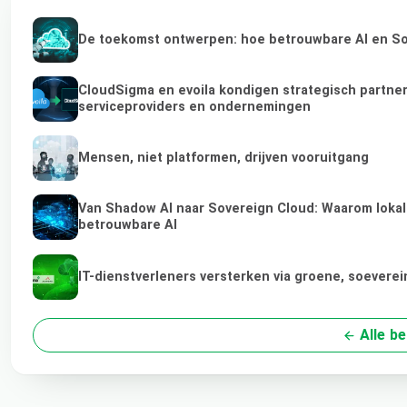
De toekomst ontwerpen: hoe betrouwbare AI en Sov
CloudSigma en evoila kondigen strategisch partne
serviceproviders en ondernemingen
Mensen, niet platformen, drijven vooruitgang
Van Shadow AI naar Sovereign Cloud: Waarom lokale
betrouwbare AI
IT-dienstverleners versterken via groene, soevere
Alle be