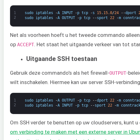
1
sudo
iptables
-
A
INPUT
-
p
tcp
-
s
15
.
15.0
/
24
--
dport
2
sudo
iptables
-
A
OUTPUT
-
p
tcp
--
sport
22
-
m
conntra
Net als voorheen hoeft u het tweede commando alleen t
op
​. Het staat het uitgaande verkeer van tot s
​ACCEPT
Uitgaande SSH toestaan
Gebruik deze commando's als het firewall-
​-bele
​OUTPUT
wilt inschakelen. Hiermee kan uw server SSH-verbindin
1
sudo
iptables
-
A
OUTPUT
-
p
tcp
--
dport
22
-
m
conntra
2
sudo
iptables
-
A
INPUT
-
p
tcp
--
sport
22
-
m
conntrac
Om SSH verder te benutten op uw cloudservers, kunt u o
om verbinding te maken met een externe server in Ubu