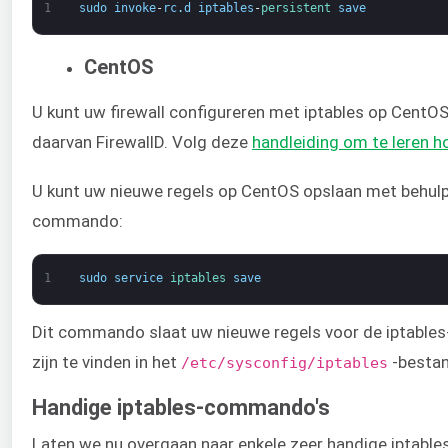
1
sudo
invoke
-
rc
.
d
iptables
-
persistent 
save
CentOS
U kunt uw firewall configureren met iptables op CentOS
daarvan FirewallD. Volg deze
handleiding om te leren h
U kunt uw nieuwe regels op CentOS opslaan met behul
commando:
1
sudo
service
iptables 
save
Dit commando slaat uw nieuwe regels voor de iptables-
zijn te vinden in het
-bestan
/etc/sysconfig/iptables​
Handige iptables-commando's
Laten we nu overgaan naar enkele zeer handige iptable