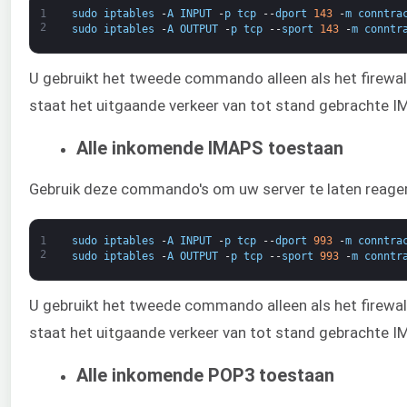
1
sudo
iptables
-
A
INPUT
-
p
tcp
--
dport
143
-
m
conntra
2
sudo
iptables
-
A
OUTPUT
-
p
tcp
--
sport
143
-
m
conntr
U gebruikt het tweede commando alleen als het firewal
staat het uitgaande verkeer van tot stand gebrachte I
Alle inkomende IMAPS toestaan
Gebruik deze commando's om uw server te laten reage
1
sudo
iptables
-
A
INPUT
-
p
tcp
--
dport
993
-
m
conntra
2
sudo
iptables
-
A
OUTPUT
-
p
tcp
--
sport
993
-
m
conntr
U gebruikt het tweede commando alleen als het firewall-
staat het uitgaande verkeer van tot stand gebrachte I
Alle inkomende POP3 toestaan