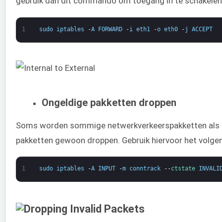
gebruik dan dit commando om toegang in te schakelen
1
sudo
iptables
-
A
FORWARD
-
i
eth1
-
o
eth0
-
j
ACCEPT
Ongeldige pakketten droppen
Soms worden sommige netwerkverkeerspakketten als o
pakketten gewoon droppen. Gebruik hiervoor het vol
1
sudo
iptables
-
A
INPUT
-
m
conntrack
--
ctstate 
INVALI