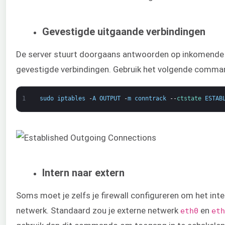
Gevestigde uitgaande verbindingen
De server stuurt doorgaans antwoorden op inkomende v
gevestigde verbindingen. Gebruik het volgende comma
1
sudo
iptables
-
A
OUTPUT
-
m
conntrack
--
ctstate 
ESTAB
Intern naar extern
Soms moet je zelfs je firewall configureren om het int
netwerk. Standaard zou je externe netwerk
​ en ​
​eth0
eth