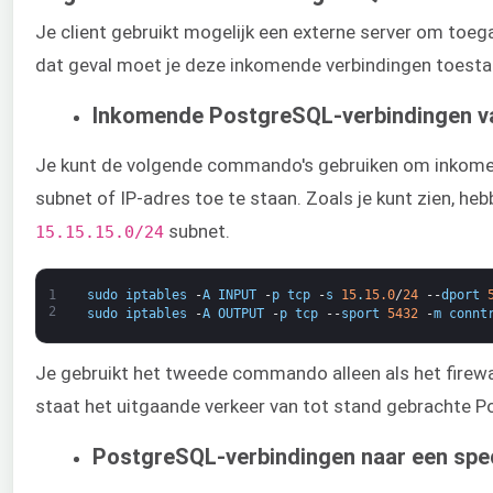
Je client gebruikt mogelijk een externe server om toegan
dat geval moet je deze inkomende verbindingen toesta
Inkomende PostgreSQL-verbindingen va
Je kunt de volgende commando's gebruiken om inkome
subnet of IP-adres toe te staan. Zoals je kunt zien, heb
subnet.
15.15.15.0/24​
1
sudo
iptables
-
A
INPUT
-
p
tcp
-
s
15
.
15.0
/
24
--
dport
2
sudo
iptables
-
A
OUTPUT
-
p
tcp
--
sport
5432
-
m
connt
Je gebruikt het tweede commando alleen als het firewa
staat het uitgaande verkeer van tot stand gebrachte 
PostgreSQL-verbindingen naar een spec