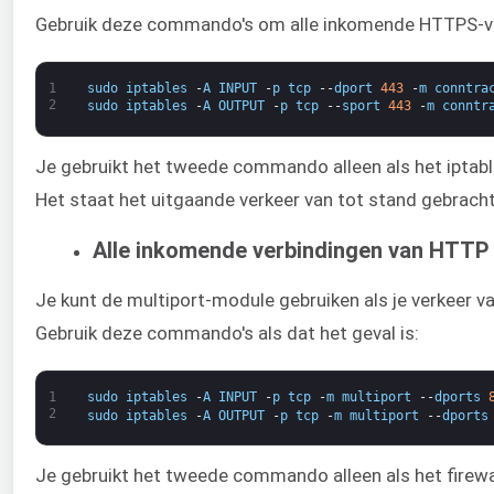
Gebruik deze commando's om alle inkomende HTTPS-ve
1
sudo
iptables
-
A
INPUT
-
p
tcp
--
dport
443
-
m
conntra
2
sudo
iptables
-
A
OUTPUT
-
p
tcp
--
sport
443
-
m
conntr
Je gebruikt het tweede commando alleen als het iptables
Het staat het uitgaande verkeer van tot stand gebrach
Alle inkomende verbindingen van HTT
Je kunt de multiport-module gebruiken als je verkeer 
Gebruik deze commando's als dat het geval is:
1
sudo
iptables
-
A
INPUT
-
p
tcp
-
m
multiport
--
dports
2
sudo
iptables
-
A
OUTPUT
-
p
tcp
-
m
multiport
--
dports
Je gebruikt het tweede commando alleen als het firewal