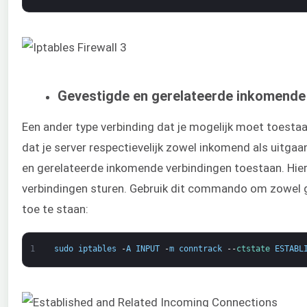
Gevestigde en gerelateerde inkomende
Een ander type verbinding dat je mogelijk moet toestaa
dat je server respectievelijk zowel inkomend als uitga
en gerelateerde inkomende verbindingen toestaan. Hier
verbindingen sturen. Gebruik dit commando om zowel 
toe te staan:
1
sudo
iptables
-
A
INPUT
-
m
conntrack
--
ctstate 
ESTABL