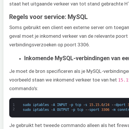
staat het uitgaande verkeer van tot stand gebrachte 
Regels voor service: MySQL
Soms gebruikt een client een externe server om toegang 
geval moet je inkomend verkeer van de relevante poort
verbindingsverzoeken op poort 3306.
Inkomende MySQL-verbindingen van ee
Je moet de bron specificeren als je MySQL-verbindingen
voorbeeld staan we inkomend verkeer toe van het
15.1
commando's:
1
sudo
iptables
-
A
INPUT
-
p
tcp
-
s
15
.
15.0
/
24
--
dport
2
sudo
iptables
-
A
OUTPUT
-
p
tcp
--
sport
3306
-
m
connt
Je gebruikt het tweede commando alleen als het firewal