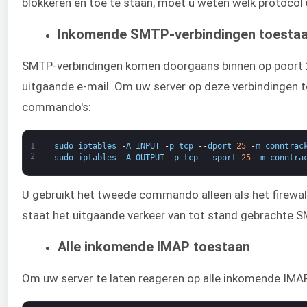
blokkeren en toe te staan, moet u weten welk protocol 
Inkomende SMTP-verbindingen toesta
SMTP-verbindingen komen doorgaans binnen op poort 
uitgaande e-mail. Om uw server op deze verbindingen te
commando's:
1
sudo
iptables
-
A
INPUT
-
p
tcp
--
dport
25
-
m
conntrac
2
sudo
iptables
-
A
OUTPUT
-
p
tcp
--
sport
25
-
m
conntra
U gebruikt het tweede commando alleen als het firewall-
staat het uitgaande verkeer van tot stand gebrachte 
Alle inkomende IMAP toestaan
Om uw server te laten reageren op alle inkomende IMAP-v