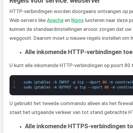
Regels voor service: webserver
HTTP-verbindingen worden doorgaans ontvangen op poo
Web servers like ​
Apache
​ en ​
Nginx
​ luisteren naar deze
kunnen de standaardinstellingen ervoor zorgen dat uw
weggooit. Daarom moet u nieuwe regels instellen om he
Alle inkomende HTTP-verbindingen toe
U kunt alle inkomende HTTP-verbindingen op poort 8
1
sudo
iptables
-
A
INPUT
-
p
tcp
--
dport
80
-
m
conntrac
2
sudo
iptables
-
A
OUTPUT
-
p
tcp
--
sport
80
-
m
conntra
U gebruikt het tweede commando alleen als het firewall
staat het uitgaande verkeer van tot stand gebrachte H
Alle inkomende HTTPS-verbindingen t