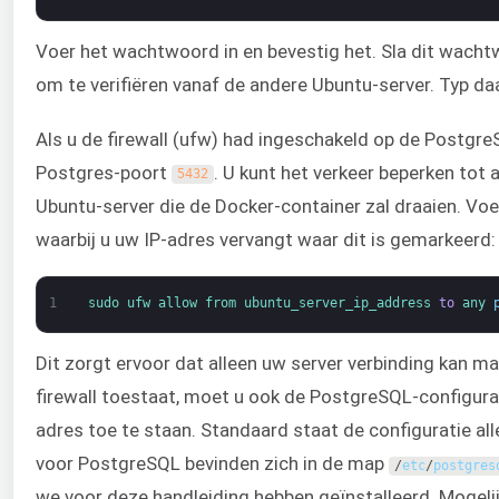
Voer het wachtwoord in en bevestig het. Sla dit wachtwo
om te verifiëren vanaf de andere Ubuntu-server. Typ d
Als u de firewall (ufw) had ingeschakeld op de Postgr
Postgres-poort
. U kunt het verkeer beperken tot
5432
Ubuntu-server die de Docker-container zal draaien. V
waarbij u uw IP-adres vervangt waar dit is gemarkeerd:
1
sudo 
ufw 
allow 
from 
ubuntu_server_ip_address 
to
any 
Dit zorgt ervoor dat alleen uw server verbinding kan 
firewall toestaat, moet u ook de PostgreSQL-configur
adres toe te staan. Standaard staat de configuratie al
voor PostgreSQL bevinden zich in de map
/
etc
/
postgres
we voor deze handleiding hebben geïnstalleerd. Mogelij