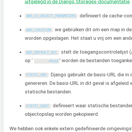
uitgelegd in de Django Storages-documentatie
.
: definieert de cache-con
AWS_S3_OBJECT_PARAMETERS
: we gebruiken dit om een map in de
AWS_LOCATION
worden opgeslagen. Het staat u vrij om een and
: stelt de toegangscontrolelijst 
AWS_DEFAULT_ACL
op ‘
’ worden de bestanden toegankeli
public
-
Read
: Django gebruikt de basis-URL die in
STATIC_URL
genereren. De basis-URL in dit geval is afgelei
statische bestanden.
: definieert waar statische bestand
STATIC_ROOT
objectopslag worden gekopieerd.
We hebben ook enkele extern gedefinieerde omgevingsvar