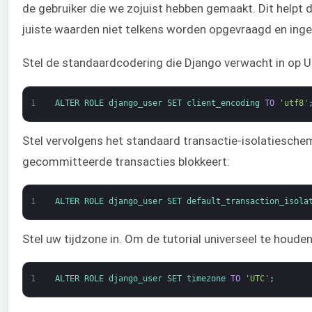
de gebruiker die we zojuist hebben gemaakt. Dit helpt
juiste waarden niet telkens worden opgevraagd en inge
Stel de standaardcodering die Django verwacht in op U
1
ALTER 
ROLE 
django_user 
SET 
client_encoding 
TO
'utf8'
Stel vervolgens het standaard transactie-isolatieschem
gecommitteerde transacties blokkeert:
1
ALTER 
ROLE 
django_user 
SET 
default_transaction_isola
Stel uw tijdzone in. Om de tutorial universeel te houde
1
ALTER 
ROLE 
django_user 
SET 
timezone 
TO
'UTC'
;