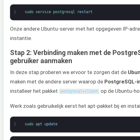
1
sudo 
service 
postgresql 
restart
Onze andere Ubuntu-server met het opgegeven IP-adr
instantie.
Stap 2: Verbinding maken met de Postgre
gebruiker aanmaken
In deze stap proberen we ervoor te zorgen dat de
Ubun
maken met de andere server waarop de
PostgreSQL-in
installeer het pakket
op de Ubuntu-hos
postgresql
-
client
Werk zoals gebruikelijk eerst het apt-pakket bij en in
1
sudo 
apt 
update