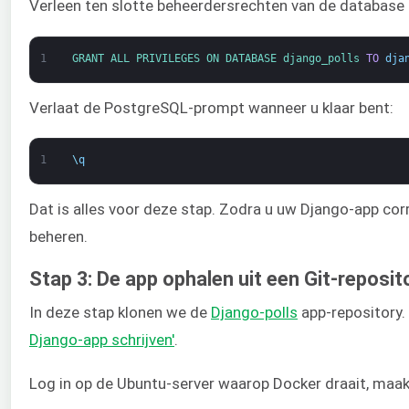
Verleen ten slotte beheerdersrechten van de database 
1
GRANT 
ALL 
PRIVILEGES 
ON 
DATABASE 
django_polls 
TO
dja
Verlaat de PostgreSQL-prompt wanneer u klaar bent:
1
\
q
Dat is alles voor deze stap. Zodra u uw Django-app co
beheren.
Stap 3: De app ophalen uit een Git-reposit
In deze stap klonen we de
Django-polls
app-repository.
Django-app schrijven'
.
Log in op de Ubuntu-server waarop Docker draait, ma