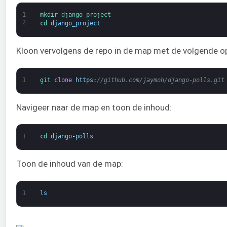
1
mkdir 
django_project
2
cd 
django_project
Kloon vervolgens de repo in de map met de volgende o
1
git 
clone
https
:
//github.com/jaymoh/django-polls.git
Navigeer naar de map en toon de inhoud:
1
cd 
django
-
polls
Toon de inhoud van de map:
1
ls