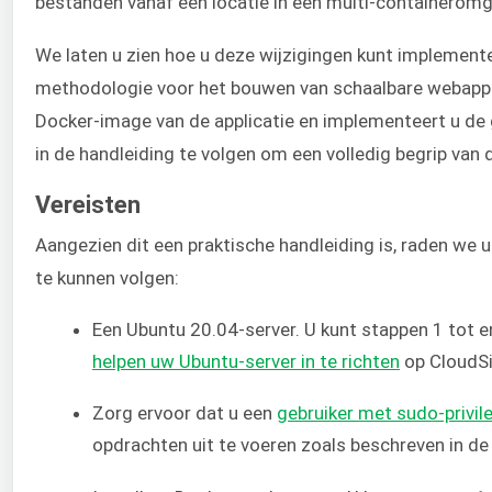
bestanden vanaf één locatie in een multi-containeromg
We laten u zien hoe u deze wijzigingen kunt implemen
methodologie voor het bouwen van schaalbare webapplic
Docker-image van de applicatie en implementeert u de
in de handleiding te volgen om een volledig begrip van d
Vereisten
Aangezien dit een praktische handleiding is, raden we
te kunnen volgen:
Een Ubuntu 20.04-server. U kunt stappen 1 tot 
helpen uw Ubuntu-server in te richten
op CloudS
Zorg ervoor dat u een
gebruiker met sudo-privil
opdrachten uit te voeren zoals beschreven in d