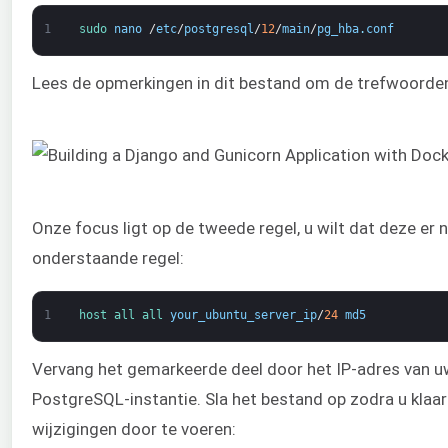
1
sudo 
nano
/
etc
/
postgresql
/
12
/
main
/
pg_hba
.
conf
Lees de opmerkingen in dit bestand om de trefwoorden 
Onze focus ligt op de tweede regel, u wilt dat deze er
onderstaande regel:
1
host 
all 
all 
your_ubuntu_server_ip
/
24
md5
Vervang het gemarkeerde deel door het IP-adres van u
PostgreSQL-instantie. Sla het bestand op zodra u kla
wijzigingen door te voeren: