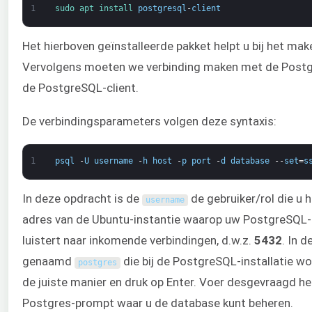
1
sudo 
apt 
install 
postgresql
-
client
Het hierboven geïnstalleerde pakket helpt u bij het mak
Vervolgens moeten we verbinding maken met de Postgr
de PostgreSQL-client.
De verbindingsparameters volgen deze syntaxis:
1
psql
-
U
username
-
h
host
-
p
port
-
d
database
--
set
=
s
In deze opdracht is de
de gebruiker/rol die 
username
adres van de Ubuntu-instantie waarop uw PostgreSQL-
luistert naar inkomende verbindingen, d.w.z.
5432
. In 
genaamd
die bij de PostgreSQL-installatie w
postgres
de juiste manier en druk op Enter. Voer desgevraagd he
Postgres-prompt waar u de database kunt beheren.