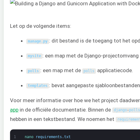
Let op de volgende items:
: dit bestand is de toegang tot het 
manage
.
py
: een map met de Django-projectomvang e
mysite
: een map met de
applicatiecode.
polls
polls
: bevat aangepaste sjabloonbestanden 
templates
Voor meer informatie over hoe we het project daadwer
app
in de officiële documentatie. Binnen de
django
-
polls
hebben in een tekstbestand. We noemen het
requiremen
1
nano 
requirements
.
txt