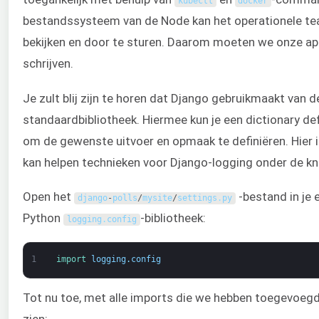
kubectl
docker
bestandssysteem van de Node kan het operationele te
bekijken en door te sturen. Daarom moeten we onze app
schrijven.
Je zult blij zijn te horen dat Django gebruikmaakt van
standaardbibliotheek. Hiermee kun je een dictionary d
om de gewenste uitvoer en opmaak te definiëren. Hier i
kan helpen technieken voor Django-logging onder de knie
Open het
-bestand in je 
django
-
polls
/
mysite
/
settings
.
py
Python
-bibliotheek:
logging
.
config
1
import 
logging
.
config
Tot nu toe, met alle imports die we hebben toegevoegd,
zien: