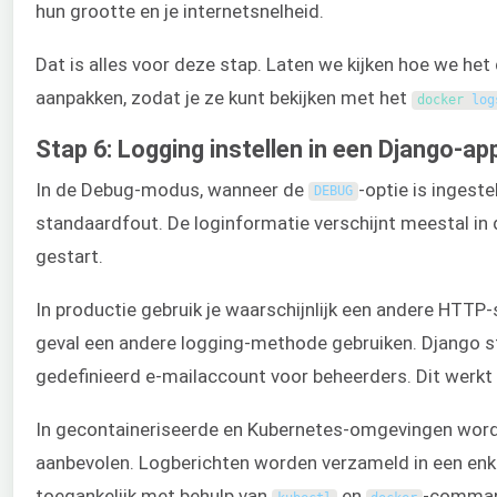
hun grootte en je internetsnelheid.
Dat is alles voor deze stap. Laten we kijken hoe we he
aanpakken, zodat je ze kunt bekijken met het
docker 
log
Stap 6: Logging instellen in een Django-ap
In de Debug-modus, wanneer de
-optie is ingest
DEBUG
standaardfout. De loginformatie verschijnt meestal in 
gestart.
In productie gebruik je waarschijnlijk een andere HTTP-s
geval een andere logging-methode gebruiken. Django st
gedefinieerd e-mailaccount voor beheerders. Dit werkt 
In gecontaineriseerde en Kubernetes-omgevingen word
aanbevolen. Logberichten worden verzameld in een en
toegankelijk met behulp van
en
-command