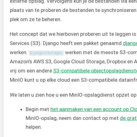
externe opslag. Vervolgens kun je de bestanden via een 
plaats van te proberen de bestanden te synchroniseren o
plek om ze te beheren.
Het concept dat we hierboven proberen uit te leggen is
Services (S3). Django heeft een pakket genaamd
djang
werken.
werken met de meeste S3-compa
Django
-
storages
Amazon's AWS S3, Google Cloud Storage, Dropbox en Az
vrij om een andere
S3-compatibele objectopslagdienst
MinIO kunt u op elke cloud een S3-compatibele datainf
We laten u zien hoe u een MinIO-opslagdienst opzet o
Begin met
het aanmaken van een account op Cl
MinIO-opslag, neem dan contact op met
de grat
helpen.