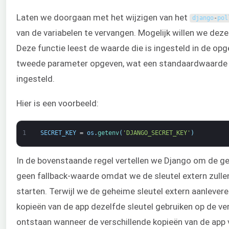
Laten we doorgaan met het wijzigen van het
django
-
pol
van de variabelen te vervangen. Mogelijk willen we dez
Deze functie leest de waarde die is ingesteld in de o
tweede parameter opgeven, wat een standaardwaarde is
ingesteld.
Hier is een voorbeeld:
1
SECRET_KEY
=
os
.
getenv
(
'DJANGO_SECRET_KEY'
)
In de bovenstaande regel vertellen we Django om de ge
geen fallback-waarde omdat we de sleutel extern zullen
starten. Terwijl we de geheime sleutel extern aanlever
kopieën van de app dezelfde sleutel gebruiken op de ve
ontstaan wanneer de verschillende kopieën van de app v