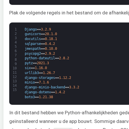
Plak de volgende regels in het bestand om de afhankeli
1
Django
==
3.2.9
2
gunicorn
==
20.1.0
3
docutils
==
0.18.1
4
sqlparse
==
0.4.2
5
jmespath
==
0.10.0
6
psycopg2
==
2.9.2
7
python
-
dateutil
==
2.8.2
8
pytz
==
2021.3
9
six
==
1.16.0
10
11
urllib3
==
1.26.7
12
django
-
storages
==
1.12.2
13
minio
==
7.1.6
14
django
-
minio
-
backend
==
3.3.2
15
django
-
dotenv
==
1.4.2
boto3
==
1.21.38
In dit bestand hebben we Python-afhankelijkheden ged
geïnstalleerd wanneer u de app bouwt. Sommige daarv