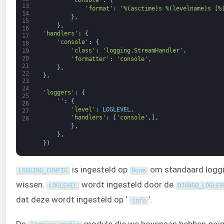
'console'
:
{
13
'format'
:
'%(asctime)s %(levelname)s [%
14
}
,
15
}
,
16
'handlers'
:
{
17
'console'
:
{
18
'class'
:
'logging.StreamHandler'
,
19
20
'formatter'
:
'console'
,
21
}
,
22
}
,
23
24
'loggers'
:
{
25
''
:
{
26
'level'
:
LOGLEVEL
,
27
'handlers'
:
[
'console'
,
]
,
28
}
,
}
,
}
)
is ingesteld op
om standaard loggin
LOGGING_CONFIG
None
wissen.
wordt ingesteld door de
LOGLEVEL
DJANGO_LOGLEV
dat deze wordt ingesteld op ‘
’.
info
De
module die we bovenaan hebben geïm