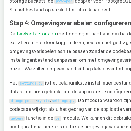
storage buckets, de
adapter voor PostgreSQL
psycopg2
Sla het bestand op en sluit het als u klaar bent.
Stap 4: Omgevingsvariabelen configurere
De
twelve-factor app
methodologie raadt aan om hardge
extraheren. Hierdoor krijgt u de vrijheid om het gedrag 
omgevingsvariabelen aan te passen zonder de codebase
instellingenbestand aanpassen om met omgevingsvari
opzet. We zullen nog een handleiding delen over het 
Het
is het belangrijkste instellingenbestan
settings
.
py
datastructuren gebruikt om de applicatie te configurer
. De meeste waarden zijn
django
-
polls
/
mysite
/
settings
.
py
codebase wijzigt als u het gedrag van de applicatie ver
functie in de
module. We kunnen dit gebruike
getenv
os
configuratieparameters uit lokale omgevingsvariabelen 