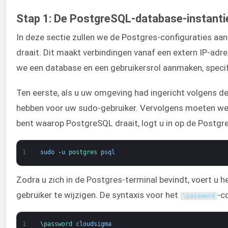
Stap 1: De PostgreSQL-database-instanti
In deze sectie zullen we de Postgres-configuraties a
draait. Dit maakt verbindingen vanaf een extern IP-adre
we een database en een gebruikersrol aanmaken, specif
Ten eerste, als u uw omgeving had ingericht volgens d
hebben voor uw sudo-gebruiker. Vervolgens moeten we e
bent waarop PostgreSQL draait, logt u in op de Postg
1
sudo
-
u
postgres 
psql
Zodra u zich in de Postgres-terminal bevindt, voert u h
gebruiker te wijzigen. De syntaxis voor het
-c
\
password
1
\
password 
cloudsigma