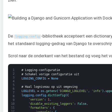
De
-bibliotheek accepteert een dictionar
logging
.
config
het standaard logging-gedrag van Django te overschrij
Scrol naar de onderkant van het bestand og voeg het 
1
# Logging-configuratie
2
# Schakel vorige configuratie uit
3
LOGGING_CONFIG
=
None
4
5
# Haal logniveau op uit omgeving
6
LOGLEVEL
=
os
.
getenv
(
'DJANGO_LOGLEVEL'
,
'info'
)
.
upp
7
logging
.
config
.
dictConfig
(
{
8
'version'
:
1
,
9
'disable_existing_loggers'
:
False
,
10
11
'formatters'
:
{
12