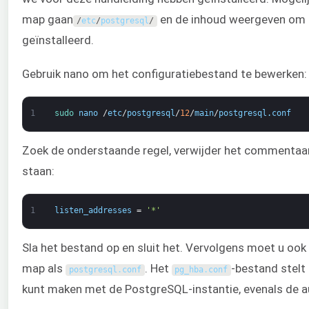
map gaan
en de inhoud weergeven om h
/
etc
/
postgresql
/
geïnstalleerd.
Gebruik nano om het configuratiebestand te bewerken:
1
sudo 
nano
/
etc
/
postgresql
/
12
/
main
/
postgresql
.
conf
Zoek de onderstaande regel, verwijder het commentaarte
staan:
1
listen_addresses
=
'*'
Sla het bestand op en sluit het. Vervolgens moet u ook
map als
. Het
-bestand stelt
postgresql
.
conf
pg_hba
.
conf
kunt maken met de PostgreSQL-instantie, evenals de 