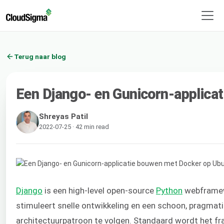
Terug naar blog
Een Django- en Gunicorn-applica
Shreyas Patil
2022-07-25 · 42 min read
Django
is een high-level open-source
Python
webframewo
stimuleert snelle ontwikkeling en een schoon, pragma
architectuurpatroon te volgen. Standaard wordt het 