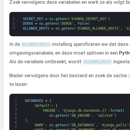
Zoek vervolgens deze variabelen en werk ze als volgt bij
1
SECRET_KEY
=
os
.
getenv
(
'DJANGO_SECRET_KEY'
)
2
DEBUG
=
os
.
getenv
(
'DEBUG'
,
False
)
3
ALLOWED_HOSTS
=
os
.
getenv
(
'DJANGO_ALLOWED_HOSTS'
,
'1
In de
-instelling specificeren we dat dez
ALLOWED_HOSTS
omgevingsvariabele, en deze moet splitsen in een
Pyth
Als de variabele ontbreekt, wordt
ingeste
ALLOWED_HOSTS
Blader vervolgens door het bestand en zoek de sectie
te lezen:
1
DATABASES
=
{
2
'default'
:
{
3
'ENGINE'
:
'django.db.backends.{}'
.
format
(
4
os
.
getenv
(
'DB_ENGINE'
,
'sqlite3'
)
5
)
,
6
'NAME'
:
os
.
getenv
(
'DB_DATABASE'
,
'django_polls'
7