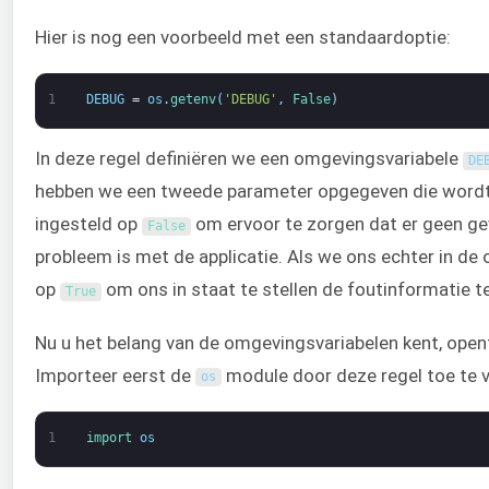
Hier is nog een voorbeeld met een standaardoptie:
1
DEBUG
=
os
.
getenv
(
'DEBUG'
,
False
)
In deze regel definiëren we een omgevingsvariabele
DE
hebben we een tweede parameter opgegeven die word
ingesteld op
om ervoor te zorgen dat er geen gev
False
probleem is met de applicatie. Als we ons echter in de
op
om ons in staat te stellen de foutinformatie t
True
Nu u het belang van de omgevingsvariabelen kent, open
Importeer eerst de
module door deze regel toe te 
os
1
import 
os