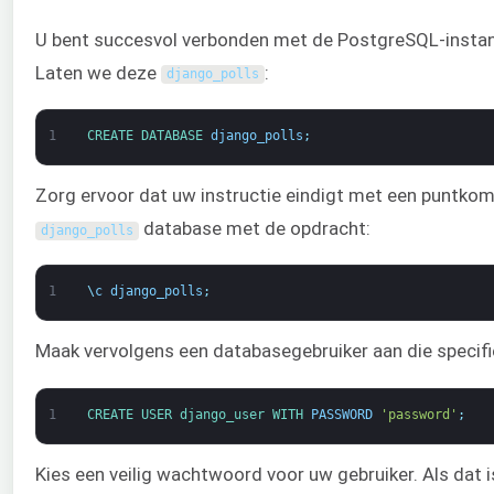
U bent succesvol verbonden met de PostgreSQL-instant
Laten we deze
:
django_polls
1
CREATE 
DATABASE 
django_polls
;
Zorg ervoor dat uw instructie eindigt met een puntko
database met de opdracht:
django_polls
1
\
c
django_polls
;
Maak vervolgens een databasegebruiker aan die specifie
1
CREATE 
USER 
django_user 
WITH 
PASSWORD
'password'
;
Kies een veilig wachtwoord voor uw gebruiker. Als dat