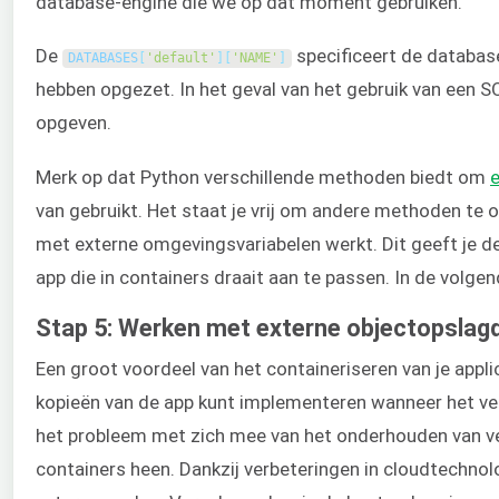
database-engine die we op dat moment gebruiken.
De
specificeert de databa
DATABASES
[
'default'
]
[
'NAME'
]
hebben opgezet. In het geval van het gebruik van een 
opgeven.
Merk op dat Python verschillende methoden biedt om
e
van gebruikt. Het staat je vrij om andere methoden te o
met externe omgevingsvariabelen werkt. Dit geeft je de 
app die in containers draait aan te passen. In de volge
Stap 5: Werken met externe objectopslag
Een groot voordeel van het containeriseren van je appl
kopieën van de app kunt implementeren wanneer het ver
het probleem met zich mee van het onderhouden van ve
containers heen. Dankzij verbeteringen in cloudtechno