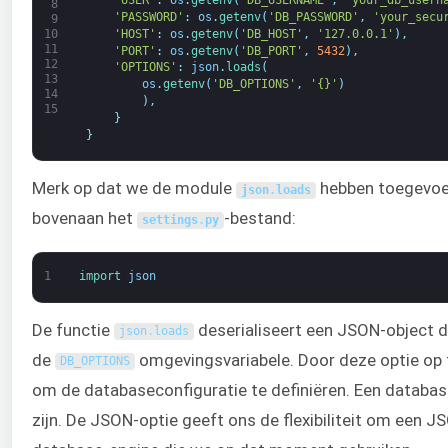
'USER'
:
os
.
getenv
(
'DB_USERNAME'
,
'your_db_usern
8
'PASSWORD'
:
os
.
getenv
(
'DB_PASSWORD'
,
'your_secu
9
'HOST'
:
os
.
getenv
(
'DB_HOST'
,
'127.0.0.1'
)
,
10
11
'PORT'
:
os
.
getenv
(
'DB_PORT'
,
5432
)
,
12
'OPTIONS'
:
json
.
loads
(
13
os
.
getenv
(
'DB_OPTIONS'
,
'{}'
)
14
)
,
15
}
}
Merk op dat we de module
hebben toegevoe
json
.
loads
bovenaan het
-bestand:
settings
.
py
1
import 
json
De functie
deserialiseert een JSON-object 
json
.
loads
de
omgevingsvariabele. Door deze optie op 
DB_OPTIONS
om de databaseconfiguratie te definiëren. Een databas
zijn. De JSON-optie geeft ons de flexibiliteit om een 