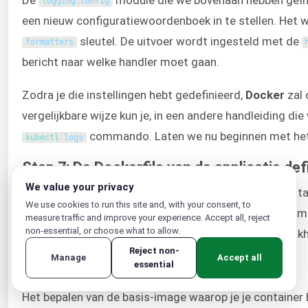
logging
.
config
een nieuw configuratiewoordenboek in te stellen. Het
sleutel. De uitvoer wordt ingesteld met de
formatters
bericht naar welke handler moet gaan.
Zodra je die instellingen hebt gedefinieerd,
Docker
zal 
vergelijkbare wijze kun je, in een andere handleiding d
commando. Laten we nu beginnen met het c
kubectl 
logs
Stap 7: De Dockerfile van de applicatie def
We value your privacy
In deze stap definiëren we de configuratie om de conta
We use cookies to run this site and, with your consent, to
door de Guincorn WSGI-server. We definiëren de runti
measure traffic and improve your experience. Accept all, reject
non-essential, or choose what to allow.
installeren de applicatie en de bijbehorende afhankelijk
Reject non-
Manage
Accept all
De parent-image voor een Django-app
essential
Het bepalen van de basis-image waarop je je container ba