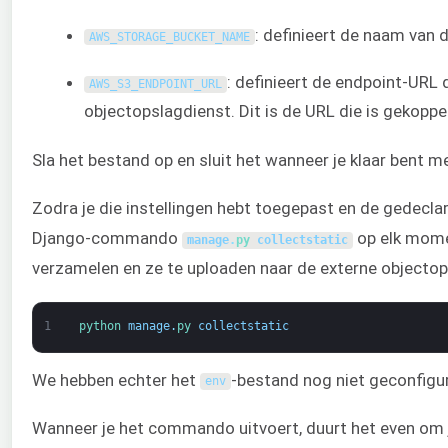
: definieert de naam van
AWS_STORAGE_BUCKET_NAME
: definieert de endpoint-URL 
AWS_S3_ENDPOINT_URL
objectopslagdienst. Dit is de URL die is gekoppe
Sla het bestand op en sluit het wanneer je klaar bent 
Zodra je die instellingen hebt toegepast en de gedecla
Django-commando
op elk momen
manage
.
py 
collectstatic
verzamelen en ze te uploaden naar de externe objecto
1
python 
manage
.
py 
collectstatic
We hebben echter het
-bestand nog niet geconfigure
env
Wanneer je het commando uitvoert, duurt het even om j