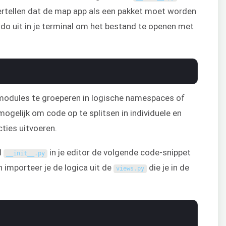
ertellen dat de map app als een pakket moet worden
o uit in je terminal om het bestand te openen met
modules te groeperen in logische namespaces of
ogelijk om code op te splitsen in individuele en
cties uitvoeren.
d
in je editor de volgende code-snippet
__init__
.
py
n importeer je de logica uit de
die je in de
views
.
py