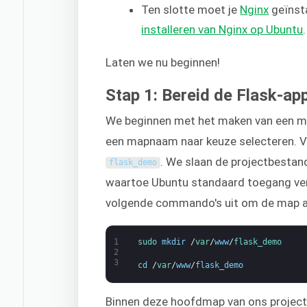
Ten slotte moet je
Nginx
geïnsta
installeren van Nginx op Ubuntu
.
Laten we nu beginnen!
Stap 1: Bereid de Flask-app
We beginnen met het maken van een map
een mapnaam naar keuze selecteren. 
. We slaan de projectbestan
flask_demo
waartoe Ubuntu standaard toegang verl
volgende commando's uit om de map aa
1
sudo 
mkdir
/
var
/
www
/
flask_demo
2
3
cd
/
var
/
www
/
flask_demo
Binnen deze hoofdmap van ons project