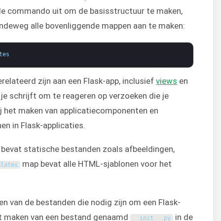
nde commando uit om de basisstructuur te maken,
ndeweg alle bovenliggende mappen aan te maken:
tes
relateerd zijn aan een Flask-app, inclusief
views
en
je schrijft om te reageren op verzoeken die je
 bij het maken van applicatiecomponenten en
 in Flask-applicaties.
bevat statische bestanden zoals afbeeldingen,
map bevat alle HTML-sjablonen voor het
plates
en van de bestanden die nodig zijn om een Flask-
t het maken van een bestand genaamd
in de
__init__
.
py