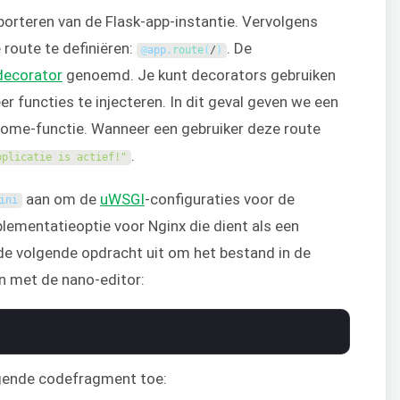
porteren van de Flask-app-instantie. Vervolgens
route te definiëren:
. De
@
app
.
route
(
/
)
decorator
genoemd. Je kunt decorators gebruiken
er functies te injecteren. In dit geval geven we een
ome-functie. Wanneer een gebruiker deze route
.
pplicatie is actief!"
aan om de
uWSGI
-configuraties voor de
ini
lementatieoptie voor Nginx die dient als een
 de volgende opdracht uit om het bestand in de
n met de nano-editor:
gende codefragment toe: