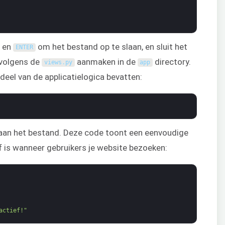
en
om het bestand op te slaan, en sluit het
ENTER
rvolgens de
aanmaken in de
directory.
views
.
py
app
deel van de applicatielogica bevatten:
aan het bestand. Deze code toont een eenvoudige
ef is wanneer gebruikers je website bezoeken:
actief!"