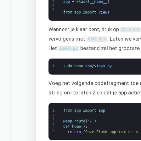
3
app
=
Flask
(
__name__
)
4
5
from 
app 
import 
views
Wanneer je klaar bent, druk op
Ctrl
+
O
vervolgens met
. Laten we ve
Ctrl
+
X
Het
bestand zal het grootste 
views
.
py
1
sudo 
nano 
app
/
views
.
py
Voeg het volgende codefragment toe 
string om te laten zien dat je app acti
1
from 
app 
import 
app
2
3
@
app
.
route
(
'/'
)
4
def 
home
(
)
:
5
return
"Onze Flask-applicatie is 