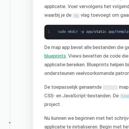
applicatie. Voer vervolgens het volge
waarbij je de
vlag toevoegt om gaa
-
p
1
sudo 
mkdir
-
p
app
/
static
app
/
templa
De map app bevat alle bestanden die ge
blueprints
. Views bevatten de code die 
applicatie bereiken. Blueprints helpen
ondersteunen veelvoorkomende patronen
De toepasselijk genaamde
map 
static
CSS- en JavaScript-bestanden. De
tem
project.
Nu kunnen we beginnen met het schrijv
applicatie te initialiseren. Begin me