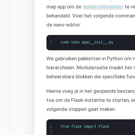
map app om de
te v
Python 
interpreter
behandeld. Voer het volgende command
de nano-editor:
1
sudo 
nano 
app
/
__init__
.
py
We gebruiken pakketten in Python om 
hiërarchieën. Modularisatie maakt het m
beheersbare blokken die specifieke fun
Hierna voeg je in het geopende bestan
toe om de Flask-instantie te starten, e
volgende stappen gaat maken:
1
from 
flask 
import 
Flask
2