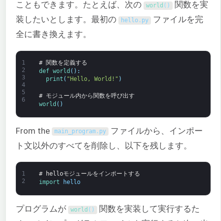
こともできます。たとえば、次の
関数を実
world
(
)
装したいとします。最初の
ファイルを完
hello
.
py
全に書き換えます。
1
# 関数を定義する
2
def 
world
(
)
:
3
print
(
"Hello, World!"
)
4
5
# モジュール内から関数を呼び出す
6
world
(
)
From the
ファイルから、インポー
main_program
.
py
ト文以外のすべてを削除し、以下を残します。
1
# helloモジュールをインポートする
2
import 
hello
プログラムが
関数を実装して実行するた
world
(
)