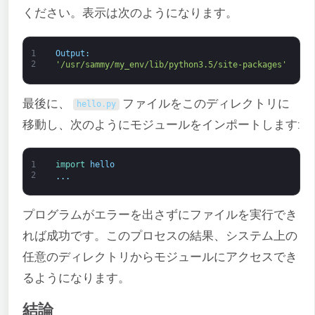
ください。表示は次のようになります。
1
Output
:
2
'/usr/sammy/my_env/lib/python3.5/site-packages'
最後に、
ファイルをこのディレクトリに
hello
.
py
移動し、次のようにモジュールをインポートします:
1
import 
hello
2
.
.
.
プログラムがエラーを出さずにファイルを実行でき
れば成功です。このプロセスの結果、システム上の
任意のディレクトリからモジュールにアクセスでき
るようになります。
結論