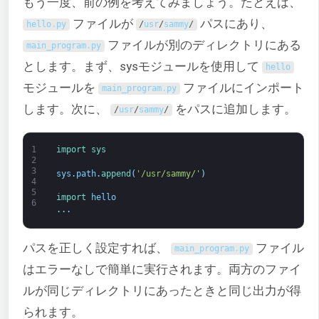
もう一度、前の例を考えてみましょう。たとえば、
ファイルが
パスにあり、
hello
.
py
/
usr
/
sammy
/
ファイルが別のディレクトリにある
main_program
.
py
とします。まず、sysモジュールを使用して
hello
モジュールを
ファイルにインポート
main_program
.
py
します。次に、
をパスに追加します。
/
usr
/
sammy
/
1
import 
sys
2
3
sys
.
path
.
append
(
'/usr/sammy/'
)
4
5
import 
hello
6
.
.
.
パスを正しく設定すれば、
ファイル
main_program
.
py
はエラーなしで簡単に実行されます。両方のファイ
ルが同じディレクトリにあったときと同じ出力が得
られます。