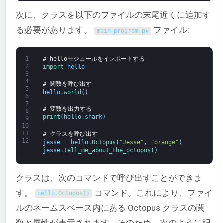
次に、クラスを以下のファイルの末尾近くに追加す
る必要があります。
ファイル:
main_program
.
py
1
# helloモジュールをインポートする
2
import 
hello
3
4
# 関数を呼び出す
5
hello
.
world
(
)
6
7
# 変数を出力する
8
print
(
hello
.
shark
)
9
10
11
# クラスを呼び出す
12
jesse
=
hello
.
Octopus
(
"Jesse"
,
"orange"
)
jesse
.
tell_me_about_the_octopus
(
)
クラスは、次のコマンドで呼び出すことができま
す。
コマンド。これにより、ファイ
hello
.
Octopus
(
)
ルのネームスペース内にある Octopus クラスの関
数と属性が表示されます。そのため、次のように記