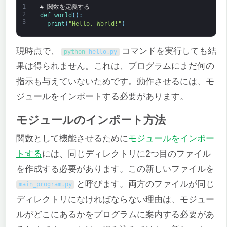
1
# 関数を定義する
2
def 
world
(
)
:
3
print
(
"Hello, World!"
)
現時点で、
コマンドを実行しても結
python 
hello
.
py
果は得られません。これは、プログラムにまだ何の
指示も与えていないためです。動作させるには、モ
ジュールをインポートする必要があります。
モジュールのインポート方法
関数として機能させるために
モジュールをインポー
トする
には、同じディレクトリに2つ目のファイル
を作成する必要があります。この新しいファイルを
と呼びます。両方のファイルが同じ
main_program
.
py
ディレクトリになければならない理由は、モジュー
ルがどこにあるかをプログラムに案内する必要があ