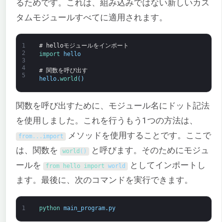
るためです。これは、組み込みではない新しいカス
タムモジュールすべてに適用されます。
1
# helloモジュールをインポート
2
import 
hello
3
4
# 関数を呼び出す
5
hello
.
world
(
)
関数を呼び出すために、モジュール名にドット記法
を使用しました。これを行うもう1つの方法は、
メソッドを使用することです。ここで
from
.
.
.
import
は、関数を
と呼びます。そのためにモジュ
world
(
)
ールを
としてインポートし
from 
hello 
import 
world
ます。最後に、次のコマンドを実行できます。
1
python 
main_program
.
py