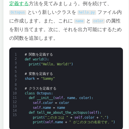
定義する
方法を見てみましょう。例を続けて、
という新しいクラスを
ファイル内
Octopus
hello
.
py
に作成します。また、これに
と
の属性
name
color
を割り当てます。次に、それを出力可能にするため
の関数を追加します。
1
# 関数を定義する
2
def 
world
(
)
:
3
print
(
"Hello, World!"
)
4
5
# 変数を定義する
6
shark
=
"Sammy"
7
8
# クラスを定義する
9
class
Octopus
:
10
11
def 
__init__
(
self
,
name
,
color
)
:
12
self
.
color
=
color
13
self
.
name
=
name
14
def 
tell_me_about_the_octopus
(
self
)
:
15
print
(
"このタコは "
+
self
.
color
+
"."
)
print
(
self
.
name
+
" がこのタコの名前です。"
)