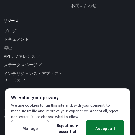
お問い合わせ
リソース
ブログ
ドキュメント
認証
APIリファレンス ↗
ステータスページ ↗
インテリジェンス・アズ・ア・
サービス ↗
We value your privacy
We use cookies to run this site and, with your consent, to
measure traffic and improve your experience. Accept all, reject
non-essential, or choose what to allow.
© 2026 CloudSigma Holding AG.
無断複写・転載を禁じます
.
Reject non-
Manage
Accept all
essential
プライバシーポリシー
·
利用規約