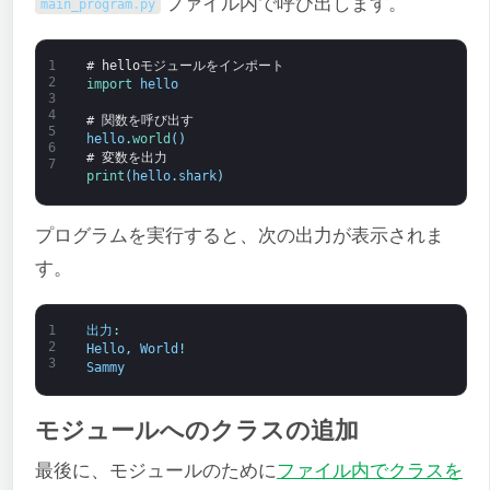
ファイル内で呼び出します。
main_program
.
py
1
# helloモジュールをインポート
2
import 
hello
3
4
# 関数を呼び出す
5
hello
.
world
(
)
6
# 変数を出力
7
print
(
hello
.
shark
)
プログラムを実行すると、次の出力が表示されま
す。
1
出力
:
2
Hello
,
World
!
3
Sammy
モジュールへのクラスの追加
最後に、モジュールのために
ファイル内でクラスを