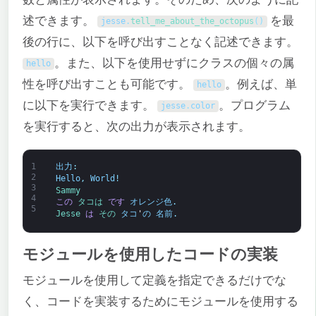
述できます。
を最
jesse
.
tell_me_about_the_octopus
(
)
後の行に、以下を呼び出すことなく記述できます。
。また、以下を使用せずにクラスの個々の属
hello
性を呼び出すことも可能です。
。例えば、単
hello
に以下を実行できます。
。プログラム
jesse
.
color
を実行すると、次の出力が表示されます。
1
出力
:
2
Hello
,
World
!
3
Sammy
4
この
タコは 
です
オレンジ色
.
5
Jesse 
は
その 
タコ
'
の
名前
.
モジュールを使用したコードの実装
モジュールを使用して定義を指定できるだけでな
く、コードを実装するためにモジュールを使用する