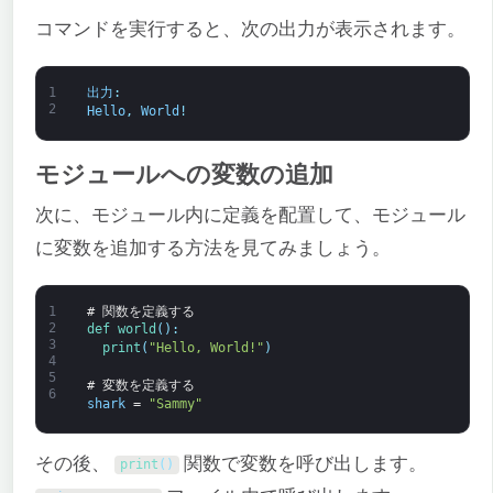
コマンドを実行すると、次の出力が表示されます。
1
出力
:
2
Hello
,
World
!
モジュールへの変数の追加
次に、モジュール内に定義を配置して、モジュール
に変数を追加する方法を見てみましょう。
1
# 関数を定義する
2
def 
world
(
)
:
3
print
(
"Hello, World!"
)
4
5
# 変数を定義する
6
shark
=
"Sammy"
その後、
関数で変数を呼び出します。
print
(
)