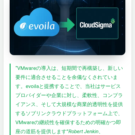
“VMwareの導入は、短期間で再構築し、新しい
要件に適合させることを余儀なくされていま
す。evoilaと提携することで、当社はサービス
プロバイダーや企業に対し、柔軟性、コンプラ
イアンス、そして大規模な商業的透明性を提供
するソブリンクラウドプラットフォーム上で、
VMwareの継続性を確保するための明確かつ即
座の道筋を提供します”
Robert Jenkin、