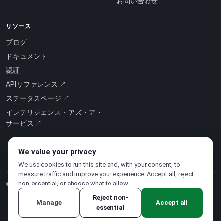
お問い合わせ
リソース
ブログ
ドキュメント
認証
APIリファレンス ↗
ステータスページ ↗
インテリジェンス・アズ・ア・
サービス ↗
We value your privacy
We use cookies to run this site and, with your consent, to
measure traffic and improve your experience. Accept all, reject
non-essential, or choose what to allow.
© 2026 CloudSigma Holding AG.
無断複写・転載を禁じます
.
Reject non-
Manage
Accept all
essential
プライバシーポリシー
·
利用規約