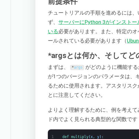
前提条件
チュートリアルの手順を進めるには、
ず、
サーバーにPython 3がイン
いる
必要があります。また、特定のオ
ールされている必要があります（
Ubun
*argsとは何か、そして
まずは、
がどのように機能する
*
args
が1つのバージョンのパラメータは、
るために使用されます。アスタリスク
とに注意してください。
よりよく理解するために、例を考えて
ド内でよく見られる典型的な関数です
1
def 
multiply
(
x
,
y
)
: