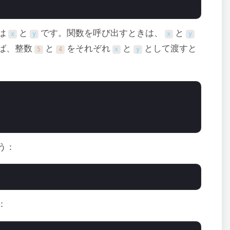
は
と
です。関数を呼び出すときは、
と
x
y
x
y
ば、整数
と
をそれぞれ
と
として渡すと
5
4
x
y
う：
：