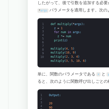
したがって、後で引数を追加する必要
パラメータを適用します。次の
*
args
1
def 
multiply
(
*
args
)
:
2
z
=
1
3
for
num 
in
args
:
4
z *
=
num
5
print
(
z
)
6
7
multiply
(
4
,
5
)
8
multiply
(
10
,
9
)
9
multiply
(
2
,
3
,
4
)
10
multiply
(
3
,
5
,
10
,
6
)
単に、関数のパラメータである
と
x
ると、次のように関数呼び出しごとの
1
Output
:
2
3
20
4
90