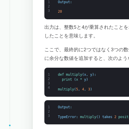
1
Output
:
2
3
20
出力は、整数5と4が乗算されたこと
したことを意味します。
ここで、最終的に2つではなく3つの
に余分な数値を追加すると、次のよう
1
def 
multiply
(
x
,
y
)
:
2
print
(
x *
y
)
3
4
multiply
(
5
,
4
,
3
)
1
Output
:
2
3
TypeError
:
multiply
(
)
takes
2
posit