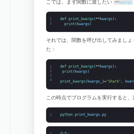
こでは、まず関数に渡したい
**
kwargs
1
def 
print_kwargs
(
**
kwargs
)
:
2
print
(
kwargs
)
それでは、関数を呼び出してみましょ
た：
1
def 
print_kwargs
(
**
kwargs
)
:
2
print
(
kwargs
)
3
4
print_kwargs
(
kwargs_1
=
"Shark"
,
kwar
この時点でプログラムを実行すると、
1
python 
print_kwargs
.
py
1
出力
: