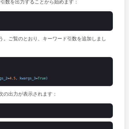
引数を出力することから始めます：
う。ご覧のとおり、キーワード引数を追加しまし
gs_2
=
4.5
,
kwargs_3
=
True
)
次の出力が表示されます：