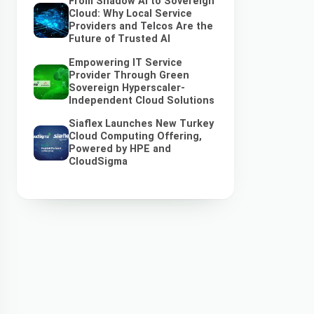
From Shadow AI to Sovereign
Cloud: Why Local Service
Providers and Telcos Are the
Future of Trusted AI
Empowering IT Service
Provider Through Green
Sovereign Hyperscaler-
Independent Cloud Solutions
Siaflex Launches New Turkey
Cloud Computing Offering,
Powered by HPE and
CloudSigma