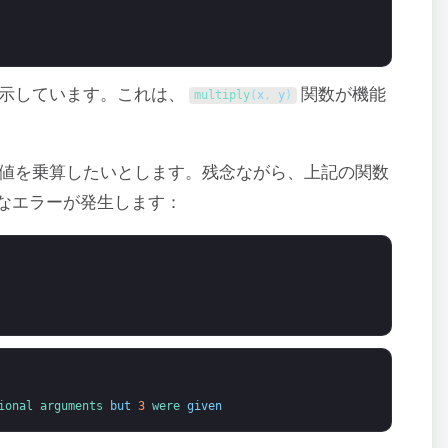
を示しています。これは、
関数が機能
multiply
(
x
,
y
)
数値を乗算したいとします。残念ながら、上記の関数
なエラーが発生します：
ional 
arguments 
but
3
were 
given