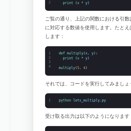
2
print
(
x *
y
)
ご覧の通り、上記の関数における引数
に対応する数値を使用します。たとえ
します：
1
def 
multiply
(
x
,
y
)
:
2
print
(
x *
y
)
3
4
multiply
(
5
,
4
)
それでは、コードを実行してみましょ
1
python 
lets_multiply
.
py
受け取る出力は以下のようになります