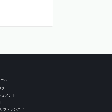
ソース
ログ
キュメント
証
PIリファレンス ↗