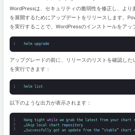
WordPressは、セキュリティの脆弱性を修正し、よ
を展開するためにアップデートをリリースします。Powe
を実行することで、WordPressのインストールをア
1
helm 
upgrade
アップグレードの前に、リリースのリストを確認した
を実行できます：
1
helm 
list
以下のような出力が表示されます：
1
Hang 
tight 
while
we 
grab 
the 
latest 
from 
your 
chart 
2
…
Skip 
local 
chart 
repository
3
…
Successfully 
got 
an 
update 
from 
the
“
stable
”
chart 