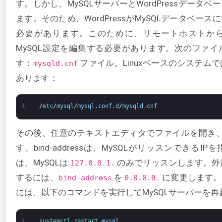
す。しかし、MySQLサーバーとWordPressデータ
ます。そのため、WordPressがMySQLデータベー
必要があります。このために、リモートホストか
MySQL設定を編集する必要があります。次のファ
す：
ファイル。Linuxベースのシステム
mysqld.cnf
あります：
1
/
etc
/
mysql
/
mysql
.
conf
.
d
/
mysqld
.
cnf
その後、任意のテキストエディタでファイルを開き
す。bind-addressは、MySQLがリッスンできる
は、MySQLは
のみでリッスンします。外
127.0.0.1.
するには、
を
に変更します。
bind-address
0.0.0.0.
には、以下のコマンドを実行してMySQLサーバーを再
1
systemctl 
restart 
mysql