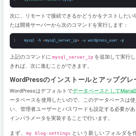
次に、リモートで接続できるかどうかをテストしたい
たは開発サーバーから次のコマンドを実行します：
1
mysql
-
h
<
mysql_server_ip
>
-
u
wordpress_user
-
p
上記のコマンドに
を追加して実行し
mysql_server_ip
きれば、次に進むことができます。
WordPressのインストールとアップグレ
WordPressはデフォルトで
データベースとしてMaria
ータベースを使用したいので、このデータベースは使
い、管理者ユーザーとパスワードも設定する必要があ
インパラメータを実装することで行います。
まず、
という新しいフォルダを
my blog-settings