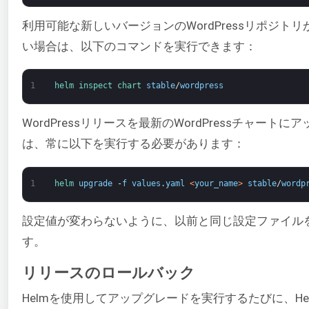
利用可能な新しいバージョンのWordPressリポジト
い場合は、以下のコマンドを実行できます：
1
helm 
inspect 
chart 
stable
/
wordpress
WordPressリリースを最新のWordPressチャート
は、常に以下を実行する必要があります：
1
helm 
upgrade
-
f
values
.
yaml
<
your_name
>
stable
/
wordp
設定値が変わらないように、以前と同じ設定ファイル
す。
リリースのロールバック
Helmを使用してアップグレードを実行するたびに、H