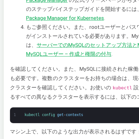
のステップバイステップガイドを開始するには
Package Manager for Kubernetes
.
もご参照ください。また、rootユーザーとパス
がインストールされている必要があります。My
は、
サーバーでのMySQLのセットアップ方法とM
MySQLユーザー – 作成と権限の付与
.
を確認してください。また、MySQLに接続された稼働中の
も必要です。複数のクラスターをお持ちの場合は、現在
クラスターを確認してください。お使いの
設
kubectl
るすべての異なるクラスターを表示するには、以下の
1
kubectl 
config 
get
-
contexts
マシン上で、以下のような出力が表示されるはずです