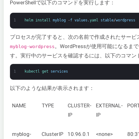
PowerShellで以下のコマンドを実行します：
1
helm 
install 
myblog
-
f
values
.
yaml 
stable
/
wordpress
プロセスが完了すると、次の名前で作成されたサービ
。WordPressが使用可能になる
myblog-wordpress
す。実行中のサービスを確認するには、以下のコマン
1
kubectl 
get 
services
以下のような結果が表示されます：
NAME
TYPE
CLUSTER-
EXTERNAL-
POR
IP
IP
myblog-
ClusterIP
10.96.0.1
<none>
80:3