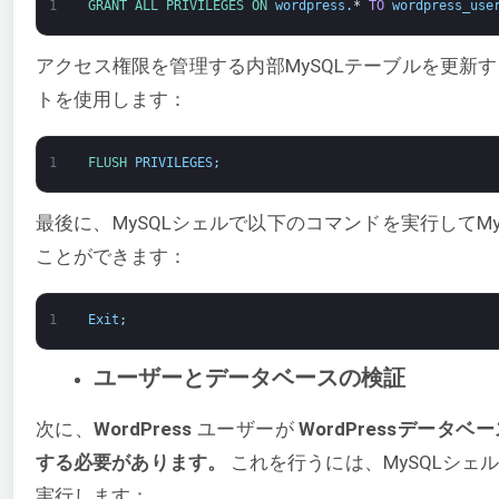
1
GRANT 
ALL 
PRIVILEGES 
ON 
wordpress
.
*
TO
wordpress_use
アクセス権限を管理する内部MySQLテーブルを更新
トを使用します：
1
FLUSH 
PRIVILEGES
;
最後に、MySQLシェルで以下のコマンドを実行してM
ことができます：
1
Exit
;
ユーザーとデータベースの検証
次に、
WordPress
ユーザーが
WordPressデータ
する必要があります。
これを行うには、MySQLシェ
実行します：