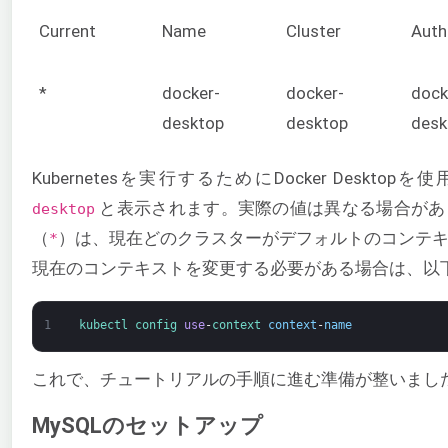
Current
Name
Cluster
Auth
*
docker-
docker-
dock
desktop
desktop
desk
Kubernetesを実行するためにDocker Deskto
と表示されます。実際の値は異なる場合があ
desktop
（
）は、現在どのクラスターがデフォルトのコンテ
*
現在のコンテキストを変更する必要がある場合は、以
1
kubectl 
config 
use
-
context 
context
-
name
これで、チュートリアルの手順に進む準備が整いまし
MySQLのセットアップ