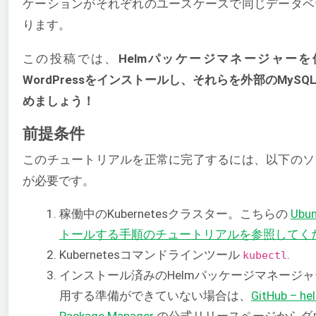
ケーションがそれぞれのユースケースで同じデータベ
ります。
この投稿では、
Helmパッケージマネージャーを使用
WordPressをインストールし、それらを外部のMyS
めましょう！
前提条件
このチュートリアルを正常に完了するには、以下のソ
が必要です。
稼働中のKubernetesクラスター。こちらの
Ubu
トールする手順のチュートリアルを参照してく
Kubernetesコマンドラインツール
.
kubectl
インストール済みのHelmパッケージマネージャ
用する準備ができていない場合は、
GitHub – he
Package Manager
の公式リリースページからダウ