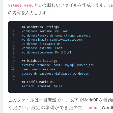
という新しいファイルを作成します。
values.yaml
va
の内容を入力します：
1
## WordPress Settings
2
wordpressUsername
:
my_user
3
wordpressPassword
:
some_strong_password
4
wordpressEmail
:
sample
@
example
.
com
5
wordpressFirstName
:
User
6
wordpressLastName
:
Last
7
wordpressBlogName
:
My 
ブログ
!
8
9
## Database Settings
10
11
externalDatabase
:
host
:
<
mysql_server_ip
>
12
user
:
wordpress_user
13
password
:
password 
database
:
wordpress
14
15
## Enable Maria DB
mariadb
:
enabled
:
false
このファイルは一目瞭然です。以下でMariaDBを無
ください。設定の準備ができたので、
（Wor
helm