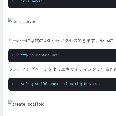
1
rails 
server
サーバーには次のURLからアクセスできます。Rail
1
http
:
//localhost:3000
ランディングページをよりエキサイティングにするた
1
rails
g
scaffold 
Post 
title
:
string
body
:
text