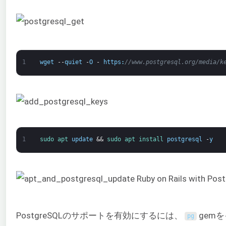
1
wget
--
quiet
-
O
-
https
:
//www.postgresql.org/media/k
1
sudo 
apt 
update
&&
sudo 
apt 
install 
postgresql
-
y
PostgreSQLのサポートを有効にするには、
gem
pg