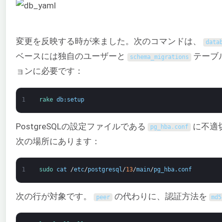
変更を反映する時が来ました。次のコマンドは、
data
ベースには独自のユーザーと
テーブ
schema_migrations
ョンに必要です：
1
rake 
db
:
setup
PostgreSQLの設定ファイルである
に不適
pg_hba
.
conf
次の場所にあります：
1
sudo 
cat
/
etc
/
postgresql
/
13
/
main
/
pg_hba
.
conf
次の行が対象です。
の代わりに、認証方法を
peer
md5