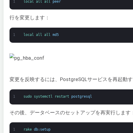
1
local 
all 
all 
peer
行を変更します：
1
local 
all 
all 
md5
変更を反映するには、PostgreSQLサービスを再起
1
sudo 
systemctl 
restart 
postgresql
その後、データベースのセットアップを再実行します
1
rake 
db
:
setup