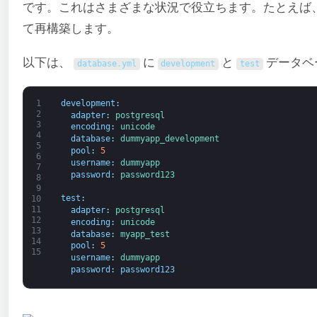
です。これはさまざまな状況で役立ちます。たとえば、Ra
て再構築します。
以下は、
に
と
データベ
database
.
yml
development
test
1
development
:
2
adapter
:
postgresql
3
encoding
:
unicode
4
database
:
dummyapp_development
5
pool
:
5
6
username
:
dummyapp
7
password
:
password123
8
9
test
:
10
11
adapter
:
postgresql
12
encoding
:
unicode
13
database
:
myapp_test
14
pool
:
5
15
username
:
dummyapp
password
:
password123