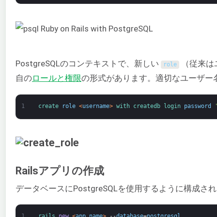
PostgreSQLのコンテキストで、新しい
（従来はユ
role
自の
ロールと権限
の形式があります。適切なユーザー
1
create 
role
<
username
>
with 
createdb 
login 
password
Railsアプリの作成
データベースにPostgreSQLを使用するように構成され
1
rails 
new
<
app_name
>
--
database
=
postgresql