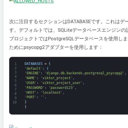
次に注目するセクションはDATABASEです。これは
す。デフォルトでは、SQLiteデータベースエンジン
プロジェクトではPostgreSQLデータベースを使用します。
ためにpsycopg2アダプターを使用します：
1
DATABASES
=
{
2
'default'
:
{
3
'ENGINE'
:
'django.db.backends.postgresql_psycopg2'
,
4
'NAME'
:
'viktor_project'
,
5
'USER'
:
'viktor_project_user'
,
6
'PASSWORD'
:
'password123'
,
7
'HOST'
:
'localhost'
,
8
'PORT'
:
''
,
9
}
10
}