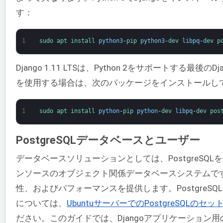
す：
1
sudo 
apt 
install 
python3
-
pip 
python3
-
dev 
libpq
-
dev 
p
Django 1.11 LTSは、Python 2をサポートする最後のDj
を使用する場合は、次のパッケージをインストールし
1
sudo 
apt 
install 
python
-
pip 
python
-
dev 
libpq
-
dev 
pos
PostgreSQLデータベースとユーザー
データベースソリューションとしては、PostgreSQ
ンソースのオブジェクト関係データベースシステムです。P
性、およびパフォーマンスを提供します。PostgreS
については、
UbuntuサーバーでのPostgreSQLのセ
ださい。このガイドでは、Djangoアプリケーション