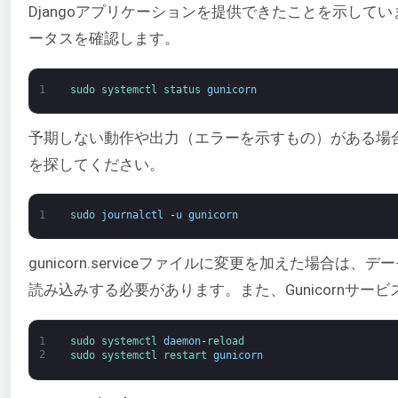
Djangoアプリケーションを提供できたことを示していま
ータスを確認します。
1
sudo 
systemctl 
status 
gunicorn
予期しない動作や出力（エラーを示すもの）がある場
を探してください。
1
sudo 
journalctl
-
u
gunicorn
gunicorn.serviceファイルに変更を加えた場合
読み込みする必要があります。また、Gunicornサー
1
sudo 
systemctl 
daemon
-
reload
2
sudo 
systemctl 
restart 
gunicorn