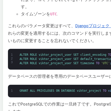
す。
タイムゾーンを
.
UTC
これらのパラメータ変更はすべて、
Djangoプロジェ
れらの変更を適用するには、次のコマンドを実行しま
いものに変更することを忘れないでください。
1
ALTER 
ROLE 
viktor_project_user 
SET 
client_encoding 
T
2
ALTER 
ROLE 
viktor_project_user 
SET 
default_transacti
3
ALTER 
ROLE 
viktor_project_user 
SET 
timezone 
TO
'UTC'
データベースの管理者を専用のデータベースユーザー
1
GRANT 
ALL 
PRIVILEGES 
ON 
DATABASE 
viktor_project 
TO
v
これでPostgreSQLでの作業は一旦終了です。Post