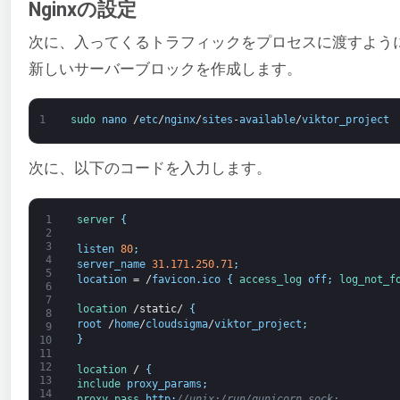
Nginxの設定
次に、入ってくるトラフィックをプロセスに渡すようにNg
新しいサーバーブロックを作成します。
1
sudo 
nano
/
etc
/
nginx
/
sites
-
available
/
viktor_project
次に、以下のコードを入力します。
1
server
{
2
3
listen
80
;
4
server_name
31.171.250.71
;
5
location
=
/
favicon
.
ico
{
access_log 
off
;
log_not_f
6
7
location
/
static
/
{
8
root
/
home
/
cloudsigma
/
viktor_project
;
9
}
10
11
12
location
/
{
13
include 
proxy_params
;
14
proxy_pass 
http
:
//unix:/run/gunicorn.sock;