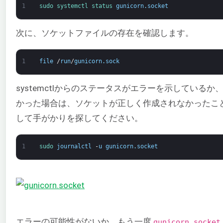
1
sudo 
systemctl 
status 
gunicorn
.
socket
次に、ソケットファイルの存在を確認します。
1
file
/
run
/
gunicorn
.
sock
systemctlからのステータスがエラーを示しているか、gu
かった場合は、ソケットが正しく作成されなかったこ
して手がかりを探してください。
1
sudo 
journalctl
-
u
gunicorn
.
socket
エラーの可能性がないか、もう一度
gunicorn.socket