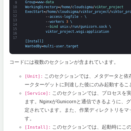
Group
=
www
-
data
9
WorkingDirectory
=/
home
/
cloudsigma
/
viktor_project
10
11
ExecStart
=/
home
/
cloudsigma
/
viktor_project
/
viktor_pr
12
--
access
-
logfile
-
\
13
--
workers
3
\
14
--
bind 
unix
:
/
run
/
gunicorn
.
sock
\
15
viktor_project
.
wsgi
:
application
16
17
[
Install
]
WantedBy
=
multi
-
user
.
target
コードには複数のセクションが含まれています。
このセクションでは、メタデータと依
[Unit]:
ークターゲットに到達した後にのみ起動するこ
このセクションでは、プロセスを実
[Service]:
ます。NginxがGunicornと通信できるように
定されています。また、作業ディレクトリをマ
す。
このセクションでは、起動時にこ
[Install]: