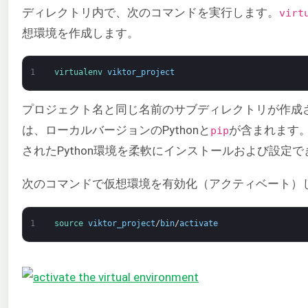
ディレクトリ内で、次のコマンドを実行します。
virt
想環境を作成します。
1
virtualenv 
viktor_project
プロジェクト名と同じ名前のサブディレクトリが作成
は、ローカルバージョンのPythonと
が含まれます
pip
されたPython環境を柔軟にインストールおよび設定
次のコマンドで仮想環境を有効化（アクティベート）
1
source 
viktor_project
/
bin
/
activate