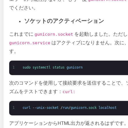
でください。
ソケットのアクティベーション
これまでに
を起動しました。ただし
gunicorn.socket
はアクティブになりません。次に、G
gunicorn.service
す。
1
sudo 
systemctl 
status 
gunicorn
次のコマンドを使用して接続要求を送信することで、
ズムをテストできます：
curl:
1
curl
--
unix
-
socket
/
run
/
gunicorn
.
sock 
localhost
アプリケーションからHTML出力が返されるはずです。こ