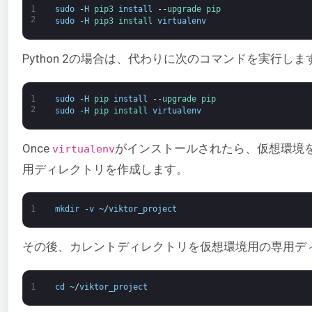
1
sudo
-
H
pip3 
install
--
upgrade 
pip
2
sudo
-
H
pip3 
install 
virtualenv
Python 2の場合は、代わりに次のコマンドを実行しま
1
sudo
-
H
pip 
install
--
upgrade 
pip
2
sudo
-
H
pip 
install 
virtualenv
Once
がインストールされたら、仮想環境
virtualenv
用ディレクトリを作成します。
1
mkdir
-
v
~
/
viktor_project
その後、カレントディレクトリを仮想環境用の専用デ
1
cd
~
/
viktor_project