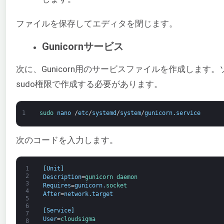
ファイルを保存してエディタを閉じます。
Gunicornサービス
次に、Gunicorn用のサービスファイルを作成しま
sudo権限で作成する必要があります。
1
sudo 
nano
/
etc
/
systemd
/
system
/
gunicorn
.
service
次のコードを入力します。
1
[
Unit
]
2
Description
=
gunicorn 
daemon
3
Requires
=
gunicorn
.
socket
4
After
=
network
.
target
5
6
[
Service
]
7
User
=
cloudsigma
8