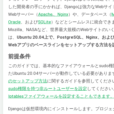
した開発者の手にかかれば、Djangoは強力なWeb
Webサーバー（
Apache
,
、Nginx
）や、データベース（
Oracle
、および
SQLite
）などとシームレスに統合できます。D
Mozilla、NASAなど、世界最大規模のWebサイト
は、
Ubuntu 20.04上で、PostgreSQL、Nginx、およ
Webアプリのベースラインをセットアップする方法を
前提条件
このガイドでは、基本的なファイアウォールとsudo
たUbuntu 20.04サーバーが動作している必要があ
のセットアップ方法
に関するガイドを参照してくださ
sudo権限を持つ非ルートユーザーを設定
してください
Iptablesファイアウォールを設定することもできます
Djangoは仮想環境内にインストールします。プロジ