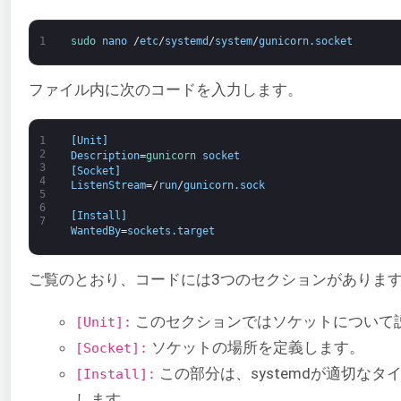
1
sudo 
nano
/
etc
/
systemd
/
system
/
gunicorn
.
socket
ファイル内に次のコードを入力します。
1
[
Unit
]
2
Description
=
gunicorn 
socket
3
[
Socket
]
4
ListenStream
=/
run
/
gunicorn
.
sock
5
6
[
Install
]
7
WantedBy
=
sockets
.
target
ご覧のとおり、コードには3つのセクションがありま
このセクションではソケットについて
[Unit]:
ソケットの場所を定義します。
[Socket]:
この部分は、systemdが適切な
[Install]:
します。