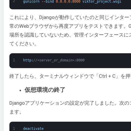
2
gunicorn
--
bind
0.0.0.0
:
8000
viktor_project
.
wsgi
これにより、Djangoが動作していたのと同じインターフ
常のWebブラウザから再度アプリをテストできます。Gun
場所を認識していないため、管理インターフェースに
てください。
1
http
:
//<server_or_domain>:8000
終了したら、ターミナルウィンドウで「Ctrl + C」を押
仮想環境の終了
Djangoアプリケーションの設定が完了しました。次
ます。
1
deactivate