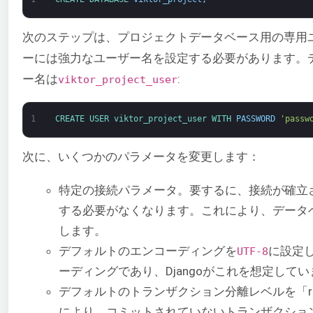
次のステップは、プロジェクトデータベース用の専用
ーには強力なユーザー名を設定する必要があります。
ー名は
:
viktor_project_user
1
CREATE 
USER 
viktor_project_user 
WITH 
PASSWORD
'passw
次に、いくつかのパラメータを変更します：
特定の接続パラメータ。要するに、接続が確立
する必要がなくなります。これにより、データ
します。
デフォルトのエンコーディングを
に設定
UTF-8
ーディングであり、Djangoがこれを想定して
デフォルトのトランザクション分離レベルを「read
により、コミットされていないトランザクショ