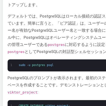
トアップします。
デフォルトでは、PostgreSQLはローカル接続の認
ています。簡単に言うと、「ピア認証」は、ユーザー
ー名が有効なPostgreSQLユーザー名と一致する場
ル中に、PostgreSQLはオペレーティングシステムユ
の管理ユーザーである
に対応するように設定
postgres
としてPostgreSQLの対話型シェルセッシ
postgres
1
sudo
-
u
postgres 
psql
PostgreSQLのプロンプトが表示されます。最初の
ベースを作成することです。デモンストレーションと
:
viktor_project
1
CREATE 
DATABASE 
viktor_project
;