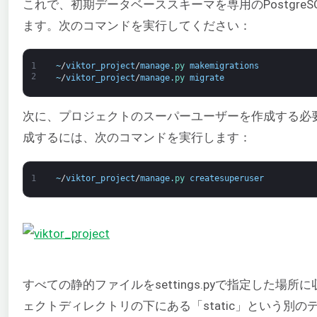
これで、初期データベーススキーマを専用のPostgre
ます。次のコマンドを実行してください：
1
~
/
viktor_project
/
manage
.
py 
makemigrations
2
~
/
viktor_project
/
manage
.
py 
migrate
次に、プロジェクトのスーパーユーザーを作成する必
成するには、次のコマンドを実行します：
1
~
/
viktor_project
/
manage
.
py 
createsuperuser
すべての静的ファイルをsettings.pyで指定した場
ェクトディレクトリの下にある「static」という別