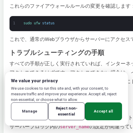
これらのファイアウォールルールの変更を確認します
1
sudo 
ufw 
status
これで、通常のWebブラウザからサーバーにアクセス
トラブルシューティングの手順
すべての手順が正しく実行されていれば、インターネット
アクセスできるはずです。アクセスできない場合は、
We value your privacy
たことを示しています。問題の原因を特定するために
We use cookies to run this site and, with your consent, to
あります。
measure traffic and improve your experience. Accept all, reject
non-essential, or choose what to allow.
Nginxがデフォルトページを表示する
Reject non-
Manage
Accept all
essential
Nginxがアプリケーションプロキシではなくデフォル
サーバーブロック内の
の設定が間違って
server_name