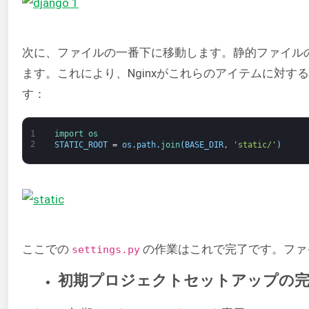
次に、ファイルの一番下に移動します。静的ファイル
ます。これにより、Nginxがこれらのアイテムに対す
す：
1
import 
os
2
STATIC_ROOT
=
os
.
path
.
join
(
BASE_DIR
,
'static/'
)
ここでの
の作業はこれで完了です。ファ
settings.py
初期プロジェクトセットアップの