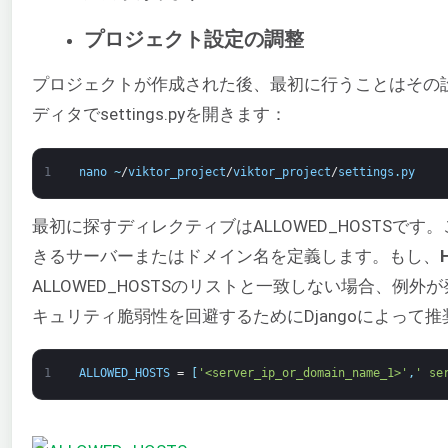
プロジェクト設定の調整
プロジェクトが作成された後、最初に行うことはその
ディタでsettings.pyを開きます：
1
nano
~
/
viktor_project
/
viktor_project
/
settings
.
py
最初に探すディレクティブはALLOWED_HOSTSです。
きるサーバーまたはドメイン名を定義します。もし、
ALLOWED_HOSTSのリストと一致しない場合、例
キュリティ脆弱性を回避するためにDjangoによって
1
ALLOWED_HOSTS
=
[
'<server_ip_or_domain_name_1>'
,
' se