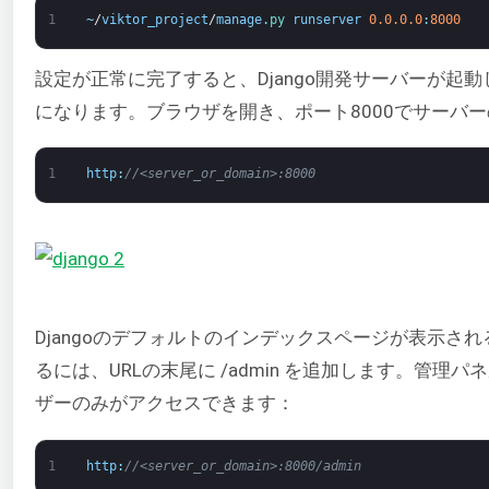
1
~
/
viktor_project
/
manage
.
py 
runserver
0.0.0.0
:
8000
設定が正常に完了すると、Django開発サーバーが起
になります。ブラウザを開き、ポート8000でサーバー
1
http
:
//<server_or_domain>:8000
Djangoのデフォルトのインデックスページが表示さ
るには、URLの末尾に /admin を追加します。管
ザーのみがアクセスできます：
1
http
:
//<server_or_domain>:8000/admin