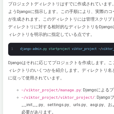
プロジェクトディレクトリはすでに作成されています
ようDjangoに指示します。この手順により、実際の
が生成されます。このディレクトリには管理スクリプ
ディレクトリに対する相対的なディレクトリをDjango
ィレクトリを明示的に指定している点です。
1
django
-
admin
.
py 
startproject 
viktor_project
~
/
viktor
Djangoはそれに応じてプロジェクトを作成します。
ィレクトリのいくつかを紹介します。ディレクトリ名
に従って使用されています。
: Djangoに
~/viktor_project/manage.py
: Dja
~/viktor_project/viktor_project/
__init__.py、settings.py、urls.py、as
必要があります。