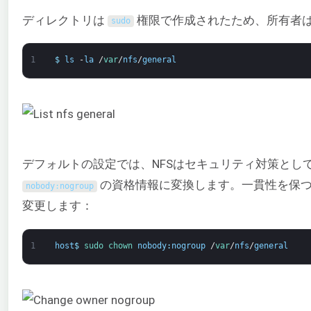
ディレクトリは
権限で作成されたため、所有者
sudo
1
$
ls
-
la
/
var
/
nfs
/
general
デフォルトの設定では、NFSはセキュリティ対策として
の資格情報に変換します。一貫性を保つ
nobody
:
nogroup
変更します：
1
host
$
sudo 
chown 
nobody
:
nogroup
/
var
/
nfs
/
general