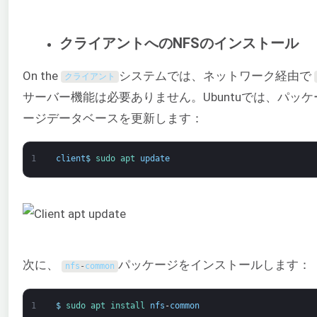
クライアントへのNFSのインストール
On the
システムでは、ネットワーク経由で
クライアント
サーバー機能は必要ありません。Ubuntuでは、パッ
ージデータベースを更新します：
1
client
$
sudo 
apt 
update
次に、
パッケージをインストールします：
nfs
-
common
1
$
sudo 
apt 
install 
nfs
-
common