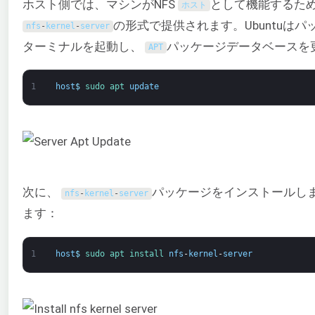
ホスト側では、マシンがNFS
として機能するた
ホスト
の形式で提供されます。Ubuntuは
nfs
-
kernel
-
server
ターミナルを起動し、
パッケージデータベースを
APT
1
host
$
sudo 
apt 
update
次に、
パッケージをインストールし
nfs
-
kernel
-
server
ます：
1
host
$
sudo 
apt 
install 
nfs
-
kernel
-
server