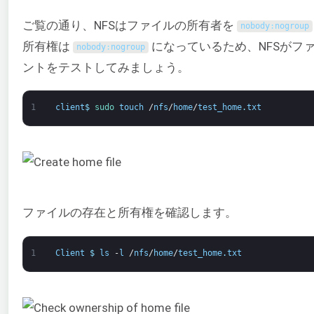
ご覧の通り、NFSはファイルの所有者を
nobody
:
nogroup
所有権は
になっているため、NFSがフ
nobody
:
nogroup
ントをテストしてみましょう。
1
client
$
sudo 
touch
/
nfs
/
home
/
test_home
.
txt
ファイルの存在と所有権を確認します。
1
Client
$
ls
-
l
/
nfs
/
home
/
test_home
.
txt