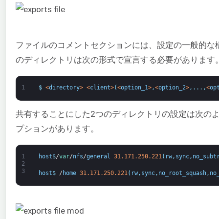
ファイルのコメントセクションには、設定の一般的な
のディレクトリは次の形式で宣言する必要があります
1
$
<
directory
>
<
client
>
(
<
option_1
>
,
<
option_2
>
,
.
.
.
,
<
op
共有することにした2つのディレクトリの設定は次の
プションがあります。
1
host
$
/
var
/
nfs
/
general
31.171.250.221
(
rw
,
sync
,
no_subt
2
3
host
$
/
home
31.171.250.221
(
rw
,
sync
,
no_root_squash
,
no