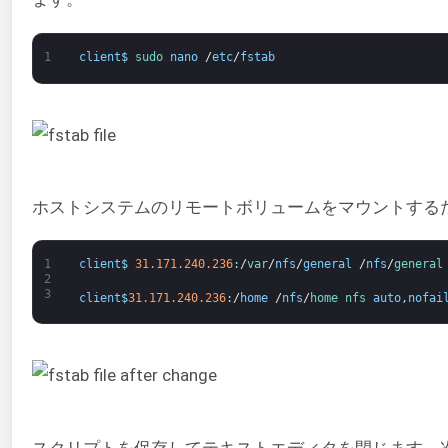
1
client
$
sudo 
nano
/
etc
/
fstab
ホストシステムのリモートボリュームをマウントする
1
client
$
31.171.240.236
:
/
var
/
nfs
/
general
/
nfs
/
general
2
3
client
$
31.171.240.236
:
/
home
/
nfs
/
home 
nfs 
auto
,
nofai
スクリプトを保存してテキストエディタを閉じます。次