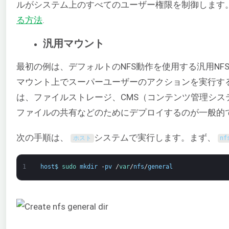
ルがシステム上のすべてのユーザー権限を制御します
る方法
.
汎用マウント
最初の例は、デフォルトのNFS動作を使用する汎用N
マウント上でスーパーユーザーのアクションを実行する
は、ファイルストレージ、CMS（コンテンツ管理シ
ファイルの共有などのためにデプロイするのが一般的
次の手順は、
システムで実行します。まず、
ホスト
nf
1
host
$
sudo 
mkdir
-
pv
/
var
/
nfs
/
general