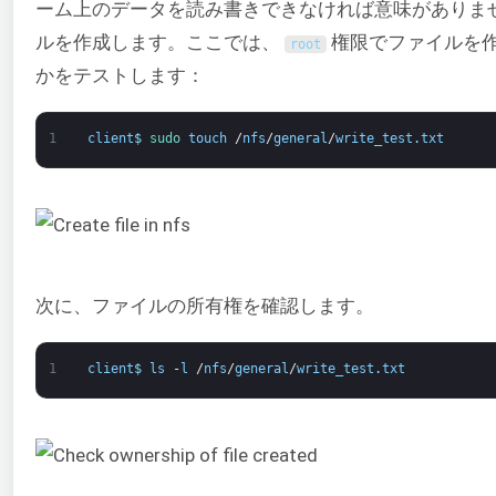
ーム上のデータを読み書きできなければ意味がありませ
ルを作成します。ここでは、
権限でファイルを
root
かをテストします：
1
client
$
sudo 
touch
/
nfs
/
general
/
write_test
.
txt
次に、ファイルの所有権を確認します。
1
client
$
ls
-
l
/
nfs
/
general
/
write_test
.
txt