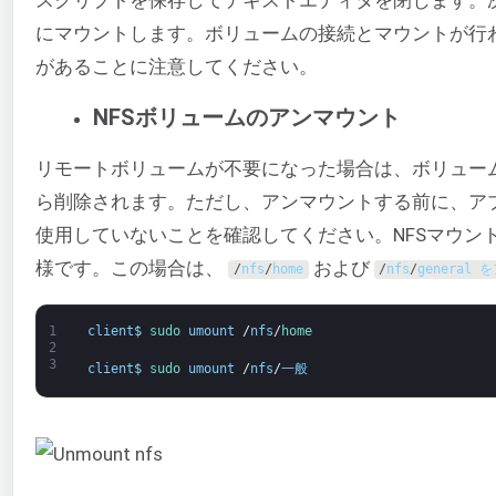
にマウントします。ボリュームの接続とマウントが行
があることに注意してください。
NFSボリュームのアンマウント
リモートボリュームが不要になった場合は、ボリュー
ら削除されます。ただし、アンマウントする前に、ア
使用していないことを確認してください。NFSマウン
様です。この場合は、
および
/
nfs
/
home
/
nfs
/
general
1
client
$
sudo 
umount
/
nfs
/
home
2
3
client
$
sudo 
umount
/
nfs
/
一般