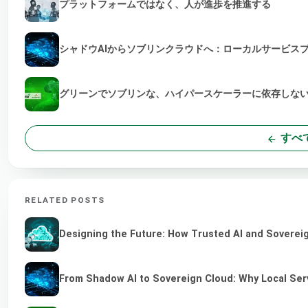
プラットフォームではなく、人が進歩を推進する
シャドウAIからソブリンクラウドへ：ローカルサービス
グリーンでソブリンな、ハイパースケーラーに依存しない
すべ
RELATED POSTS
Designing the Future: How Trusted AI and Sovereig
From Shadow AI to Sovereign Cloud: Why Local Serv