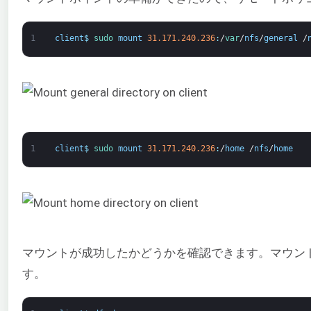
1
client
$
sudo 
mount
31.171.240.236
:
/
var
/
nfs
/
general
/
1
client
$
sudo 
mount
31.171.240.236
:
/
home
/
nfs
/
home
マウントが成功したかどうかを確認できます。マウン
す。