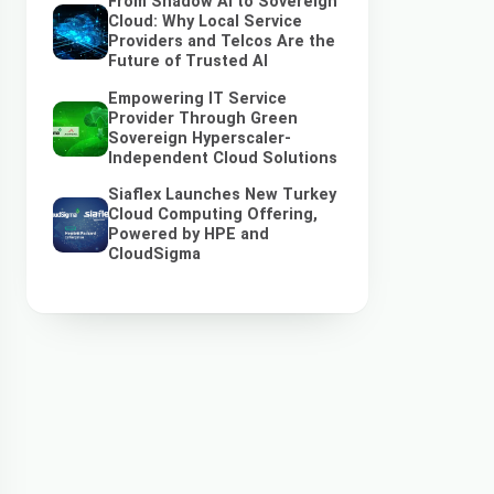
From Shadow AI to Sovereign
Cloud: Why Local Service
Providers and Telcos Are the
Future of Trusted AI
Empowering IT Service
Provider Through Green
Sovereign Hyperscaler-
Independent Cloud Solutions
Siaflex Launches New Turkey
Cloud Computing Offering,
Powered by HPE and
CloudSigma