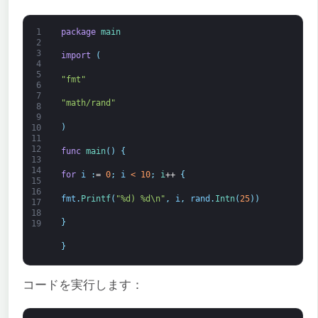
1
package
main
2
3
import
(
4
5
"fmt"
6
7
"math/rand"
8
9
)
10
11
12
func
main
(
)
{
13
14
for
i
:
=
0
;
i
<
10
;
i
++
{
15
16
fmt
.
Printf
(
"%d) %d\n"
,
i
,
rand
.
Intn
(
25
)
)
17
18
}
19
}
コードを実行します：