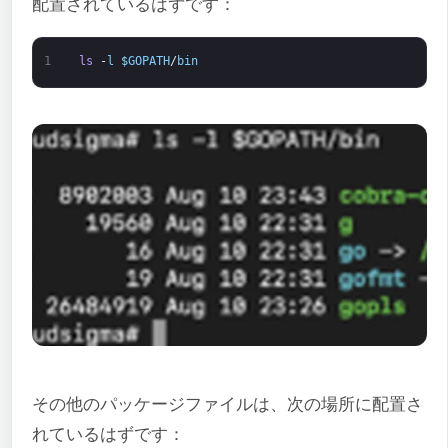
配置されているはずです：
1
ls
-
l
$
GOPATH
/
bin
その他のパッケージファイルは、次の場所に配置さ
れているはずです：