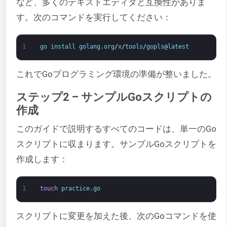
など、多くのテキストエディタと互換性がありま
す。次のコマンドを実行してください：
1
go 
install 
golang
.org
/
x
/
tools
/
gopls
@
latest
これでGoプログラミング環境の準備が整いました。
ステップ2 – サンプルGoスクリプトの
作成
このガイドで説明するすべてのコードは、単一のGo
スクリプトに収まります。サンプルGoスクリプトを
作成します：
1
touch
practice
.go
スクリプトに変更を加えた後、次のGoコマンドを使