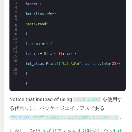
3
import
(
4
5
fmt_alias
"fmt"
6
7
"math/rand"
8
9
)
10
11
12
func
main
(
)
{
13
14
for
i
:
=
0
;
i
<
10
;
i
++
{
15
16
fmt_alias
.
Printf
(
"%d) %d\n"
,
i
,
rand
.
Intn
(
25
)
)
17
18
}
19
}
Notice that instead of using
を使用す
fmt
.
Printf
(
)
る代わりに、パッケージエイリアスである
.
fmt_alias
.
Printf を使用していることに注意してください。
(
)
しかし、Goは
エイリアスをあまり歓迎していませ