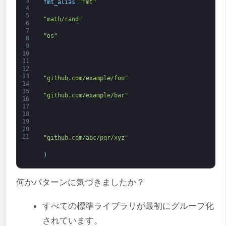
3
fmt_alias
"fmt"
4
5
"math/rand"
6
7
"os"
8
9
10
11
12
13
"github.com/example/foo"
14
15
"github.com/example/bar"
16
17
18
19
20
21
"github.com/abc/pqr/xyz"
)
何かパターンに気づきましたか？
すべての標準ライブラリが最初にグループ化
されています。