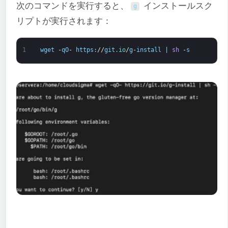
次のコマンドを実行すると、
インストールスク
g
リプトが実行されます：
1
wget
-
qO
-
https
:
//
git
.io
/
g
-
install
|
sh
-
s