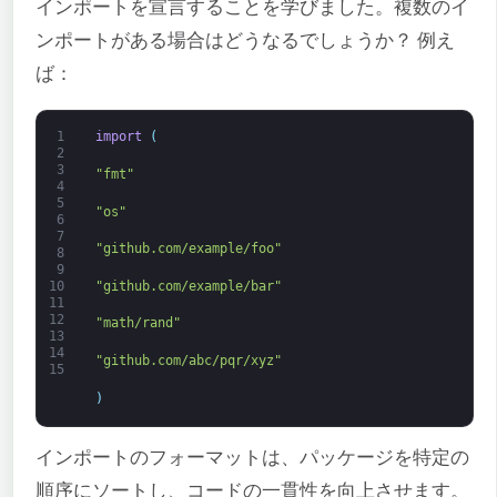
インポートを宣言することを学びました。複数のイ
ンポートがある場合はどうなるでしょうか？ 例え
ば：
1
import
(
2
3
"fmt"
4
5
"os"
6
7
"github.com/example/foo"
8
9
"github.com/example/bar"
10
11
12
"math/rand"
13
14
"github.com/abc/pqr/xyz"
15
)
インポートのフォーマットは、パッケージを特定の
順序にソートし、コードの一貫性を向上させます。