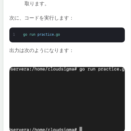
取ります。
次に、コードを実行します：
1
go 
run 
practice
.go
出力は次のようになります：