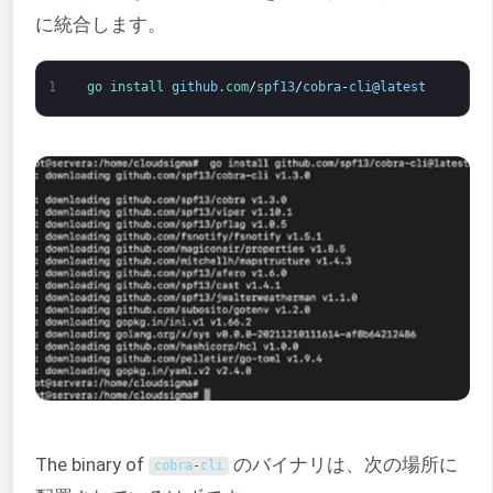
に統合します。
1
go 
install 
github
.com
/
spf13
/
cobra
-
cli
@
latest
The binary of
のバイナリは、次の場所に
cobra
-
cli