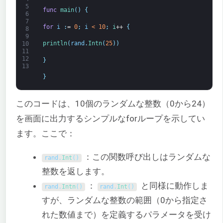
5
func
main
(
)
{
6
7
for
i
:
=
0
;
i
<
10
;
i
++
{
8
9
println
(
rand
.
Intn
(
25
)
)
10
11
12
}
13
}
このコードは、10個のランダムな整数（0から24）
を画面に出力するシンプルなforループを示してい
ます。ここで：
：この関数呼び出しはランダムな
rand
.
Int
(
)
整数を返します。
：
と同様に動作しま
rand
.
Intn
(
)
rand
.
Int
(
)
すが、ランダムな整数の範囲（0から指定さ
れた数値まで）を定義するパラメータを受け