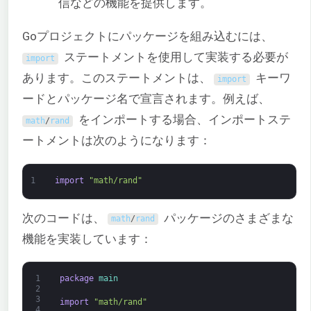
信などの機能を提供します。
Goプロジェクトにパッケージを組み込むには、
ステートメントを使用して実装する必要が
import
あります。このステートメントは、
キーワ
import
ードとパッケージ名で宣言されます。例えば、
をインポートする場合、インポートステ
math
/
rand
ートメントは次のようになります：
1
import
"math/rand"
次のコードは、
パッケージのさまざまな
math
/
rand
機能を実装しています：
1
package
main
2
3
import
"math/rand"
4