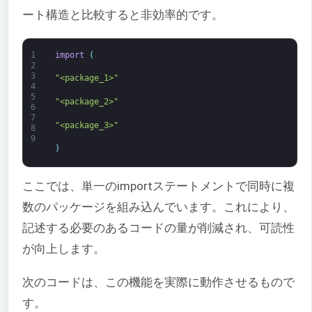
ート構造と比較すると非効率的です。
1
import
(
2
3
"<package_1>"
4
5
"<package_2>"
6
7
"<package_3>"
8
9
)
ここでは、単一のimportステートメントで同時に複
数のパッケージを組み込んでいます。これにより、
記述する必要のあるコードの量が削減され、可読性
が向上します。
次のコードは、この機能を実際に動作させるもので
す。