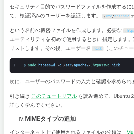
セキュリティ目的でパスワードファイルを作成するに
て、検証済みのユーザーを認証します。
/
etc
/
apache2
という名前の機密ファイルを作成します。必要な
.
htp
ユーティリティを初めて使用するときに指定します。
リストします。その後、ユーザー名
（このチュー
nick
1
$
sudo 
htpasswd
-
c
/
etc
/
apache2
/
.
htpasswd 
nick
次に、ユーザーのパスワードの入力と確認を求められ
引き続き
このチュートリアル
を読み進めて、Ubuntu
詳しく学んでください。
MIMEタイプの追加
インターネット上で使用されるファイルの分類は、
Mul