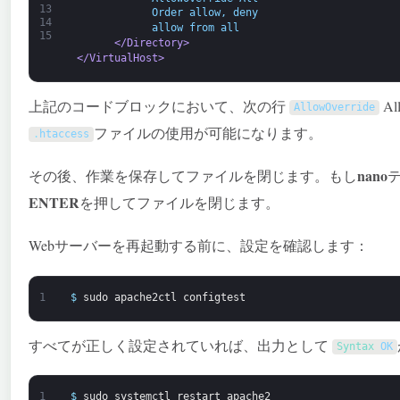
13
            Order allow, deny
14
            allow from all 
15
</Directory>
</VirtualHost>
上記のコードブロックにおいて、次の行
Al
AllowOverride
ファイルの使用が可能になります。
.
htaccess
nano
その後、作業を保存してファイルを閉じます。もし
ENTER
を押してファイルを閉じます。
Webサーバーを再起動する前に、設定を確認します：
1
$
sudo
apache2ctl
configtest
すべてが正しく設定されていれば、出力として
Syntax 
OK
1
$
sudo
systemctl
restart
apache2