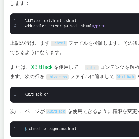
します：
1
AddType
text/html
.
shtml
2
AddHandler
server-parsed
.
shtml
</pre>
上記の行は、まず
ファイルを検証します。その後
.
shtml
できるようになります。
を使用して、
コンテンツを解
または、
XBitHack
.
html
ます。次の行を
ファイルに追加して
.
htaccess
XbitHAck
1
XBitHack
on
次に、ページが
を使用できるように権限を変更
XBitHack
1
$
chmod
+x
pagename
.
html