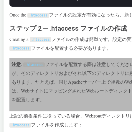
Once the
ファイルの設定が有効になったら、新
.
htaccess
ステップ 2 — .htaccess ファイルの作成
Creating a
ファイルの作成は簡単です。設定の変
.
htaccess
ファイルを配置する必要があります。
.
htaccess
注意
:
ファイルを配置する際は注意してくださ
.
htaccess
が、そのディレクトリおよびそれ以下のディレクトリに
あります。たとえば、同じApacheサーバー上で複数のW
は、WebサイトにマッピングされたWebルートディレク
を配置します。
root
上記の前提条件に従っている場合、Web
ディレクトリ
ファイルを作成します：
.
htaccess