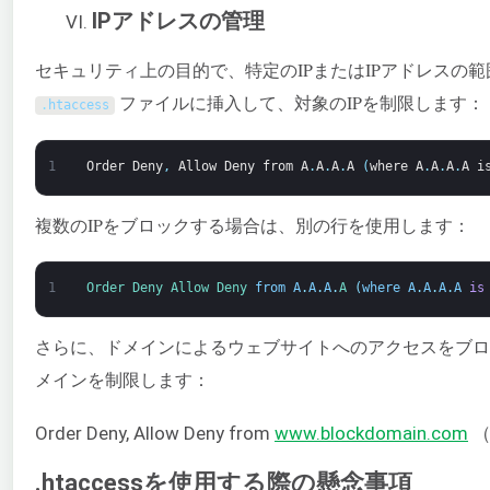
IPアドレスの管理
セキュリティ上の目的で、特定のIPまたはIPアドレス
ファイルに挿入して、対象のIPを制限します：
.
htaccess
1
Order
Deny
,
Allow
Deny
from
A
.
A
.
A
.
A
(
where
A
.
A
.
A
.
A
i
複数のIPをブロックする場合は、別の行を使用します：
1
Order 
Deny 
Allow 
Deny 
from
A
.
A
.
A
.
A
(
where
A
.
A
.
A
.
A
is
さらに、ドメインによるウェブサイトへのアクセスをブ
メインを制限します：
Order Deny, Allow Deny from
www.blockdomain.com
（
.htaccessを使用する際の懸念事項