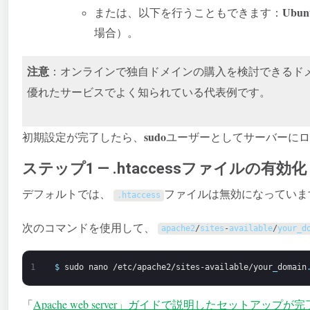
Ubu
または、以下を行うこともできます：
場合）。
注意
：オンラインで独自ドメインの購入を検討できるド
優れたサービスでよく知られている代表例です。
sudo
初期設定が完了したら、
ユーザーとしてサーバーにロ
ステップ1 — .htaccessファイルの有効化
デフォルトでは、
ファイルは無効になっています
.
htaccess
次のコマンドを使用して、
apache2
/
sites
-
available
/
your_d
1
$
sudo
nano
/etc/apache2/sites-available/your
_
domain
「
Apache web server
」ガイドで説明したセットアップが完