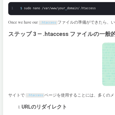
1
$
sudo
nano
/var/www/your
_
domain/
.
htaccess
Once we have our
ファイルの準備ができたら、い
.
htaccess
ステップ 3 — .htaccess ファイルの一
サイトで
ページを使用することには、多くのメ
.
htaccess
URLのリダイレクト