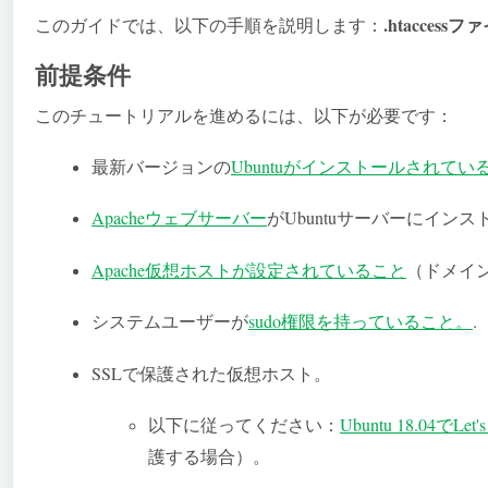
.htacce
このガイドでは、以下の手順を説明します：
前提条件
このチュートリアルを進めるには、以下が必要です：
最新バージョンの
Ubuntuがインストールされてい
Apacheウェブサーバー
がUbuntuサーバーにイン
Apache仮想ホストが設定されていること
（ドメイ
システムユーザーが
sudo権限を持っていること。
.
SSLで保護された仮想ホスト。
以下に従ってください：
Ubuntu 18.04でL
護する場合）。