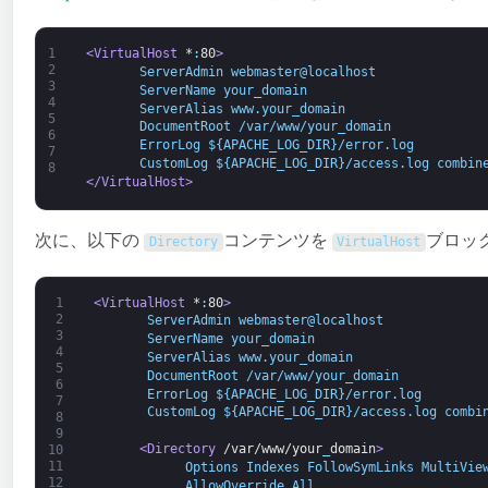
1
<VirtualHost 
*
:
80
>
2
       ServerAdmin webmaster@localhost 
3
       ServerName your_domain
4
       ServerAlias www.your_domain 
5
       DocumentRoot /var/www/your_domain
6
       ErrorLog ${APACHE_LOG_DIR}/error.log 
7
       CustomLog ${APACHE_LOG_DIR}/access.log combin
8
</VirtualHost>
次に、以下の
コンテンツを
ブロッ
Directory
VirtualHost
1
<VirtualHost 
*
:
80
>
2
       ServerAdmin webmaster@localhost 
3
       ServerName your_domain
4
       ServerAlias www.your_domain 
5
       DocumentRoot /var/www/your_domain
6
       ErrorLog ${APACHE_LOG_DIR}/error.log 
7
       CustomLog ${APACHE_LOG_DIR}/access.log combi
8
9
<Directory 
/var/www/your
_
domain
>
10
11
            Options Indexes FollowSymLinks MultiVie
12
            AllowOverride All