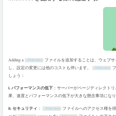
Adding a
ファイルを追加することは、ウェブサ
.
htaccess
し、設定の変更には他のコストも伴います。
フ
.
htaccess
しょう：
i. パフォーマンスの低下
：サーバーがページディレクトリ
果、速度とパフォーマンスの低下が大きな懸念事項になり
ii. セキュリティ
：
ファイルへのアクセス権を得
.
htaccess
ーが
access to the
ファイルへのアクセ