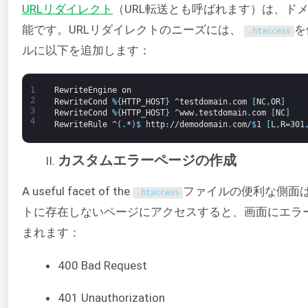
URLリダイレクト
（URL転送とも呼ばれます）は、ド
能です。URLリダイレクトのニーズには、
を
.
htaccess
ルに以下を追加します：
1
RewriteEngine
on
2
RewriteCond
%
{
HTTP
_
HOST
}
^testdomain
.
com
[
NC
,
OR
]
3
RewriteCond
%
{
HTTP
_
HOST
}
^www
.
testdomain
.
com
[
NC
]
4
RewriteRule
^
(
.
*
)
$
http
:
//demodomain
.
com/
$
1
[
L
,
R=301
カスタムエラーページの作成
A useful facet of the
ファイルの便利な側面
.
htaccess
トに存在しないページにアクセスすると、画面にエラ
まれます：
400 Bad Request
401 Unauthorization