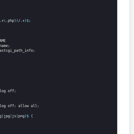
.
+
\
.
php
)
(
/
.
+
)
$
;
AME
name
;
astcgi
_
path
_
info
;
log
off
;
log
off
;
allow
all
;
g
|
jpg
|
js
|
png
)
$
{