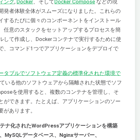
ィング
,
Docker
、そして
Docker Compose
などの現
開発者体験全体がスムーズになりました。これらの
イするたびに個々のコンポーネントをインストール
、任意のスタックをセットアップするプロセスを簡
して作成し、Dockerコンテナで実行するために使
で、コマンド1つでアプリケーションをデプロイで
ータブルでソフトウェア定義の標準化された環境で
ている他のソフトウェアから隔離された状態でソフ
omposeを使用すると、複数のコンテナを管理し、そ
とができます。たとえば、アプリケーションのソー
要があります。
テナ化されたWordPressアプリケーションを構築
、MySQLデータベース、Nginxサーバー、