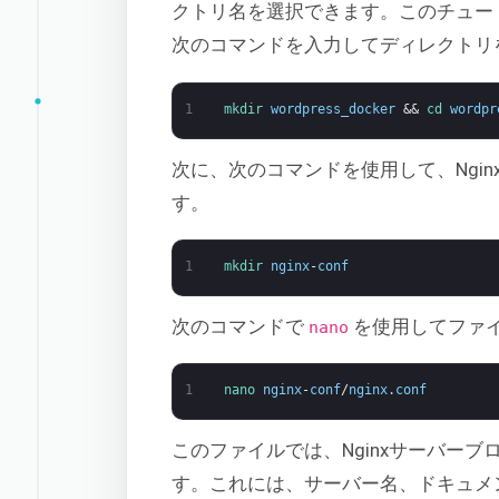
クトリ名を選択できます。このチュー
次のコマンドを入力してディレクトリ
1
mkdir 
wordpress_docker
&&
cd 
wordpr
次に、次のコマンドを使用して、Ngi
す。
1
mkdir 
nginx
-
conf
次のコマンドで
を使用してファ
nano
1
nano 
nginx
-
conf
/
nginx
.
conf
このファイルでは、Nginxサーバー
す。これには、サーバー名、ドキュメ