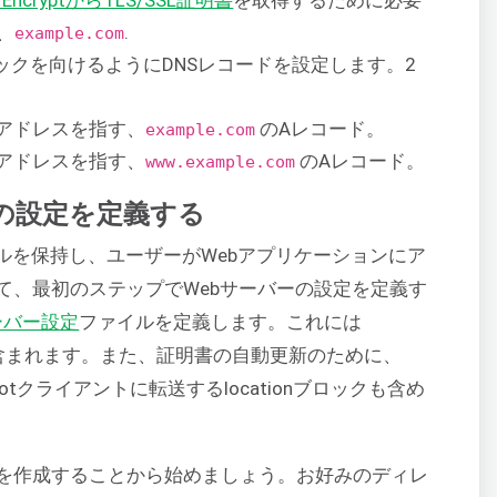
’s EncryptからTLS/SSL証明書
を取得するために必要
、
.
example.com
ックを向けるようにDNSレコードを設定します。2
Pアドレスを指す、
のAレコード。
example.com
Pアドレスを指す、
のAレコード。
www.example.com
ーの設定を定義する
ルを保持し、ユーザーがWebアプリケーションにア
て、最初のステップでWebサーバーの設定を定義す
サーバー設定
ファイルを定義します。これには
ロックが含まれます。また、証明書の自動更新のために、
ertbotクライアントに転送するlocationブロックも含め
を作成することから始めましょう。お好みのディレ