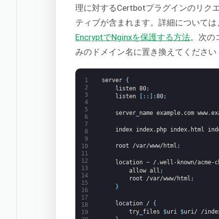
理に対するCertbotプラグインのリク
ティブが含まれます。詳細については
EncryptでNginxを保護する方法
。次の
みのドメイン名に置き換えてください
1
server
{
2
listen
80
;
3
listen
[
:
:
]
:
80
;
4
5
server
_
name
example
.
com
www
.
ex
6
7
index
index
.
php
index
.
html
ind
8
9
root
/var/www/html
;
10
11
12
location
~
/
.
well-known/acme-c
13
allow
all
;
14
root
/var/www/html
;
15
}
16
17
location
/
{
18
try
_
files
$
uri
$
uri/
/inde
19