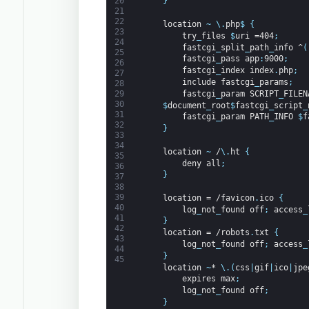
20
}
21
22
location
~
\
.
php
$
{
23
try
_
files
$
uri
=404
;
24
fastcgi
_
split
_
path
_
info
^
(
25
fastcgi
_
pass
app
:
9000
;
26
fastcgi
_
index
index
.
php
;
27
include
fastcgi
_
params
;
28
fastcgi
_
param
SCRIPT
_
FILEN
29
30
$
document
_
root
$
fastcgi
_
script
_
31
fastcgi
_
param
PATH
_
INFO
$
f
32
}
33
34
location
~
/
\
.
ht
{
35
deny
all
;
36
}
37
38
39
location
=
/favicon
.
ico
{
40
log
_
not
_
found
off
;
access
_
41
}
42
location
=
/robots
.
txt
{
43
log
_
not
_
found
off
;
access
_
44
}
45
location
~
*
\
.
(
css
|
gif
|
ico
|
jpe
expires
max
;
log
_
not
_
found
off
;
}