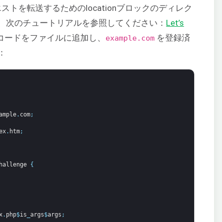
エストを転送するためのlocationブロックのディレク
、次のチュートリアルを参照してください：
Let’s
コードをファイルに追加し、
を登録済
example.com
：
ample
.
com
;
ex
.
htm
;
hallenge
{
x
.
php
$
is
_
args
$
args
;