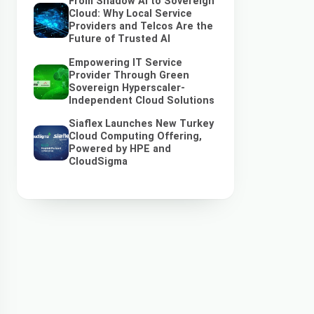
From Shadow AI to Sovereign
Cloud: Why Local Service
Providers and Telcos Are the
Future of Trusted AI
Empowering IT Service
Provider Through Green
Sovereign Hyperscaler-
Independent Cloud Solutions
Siaflex Launches New Turkey
Cloud Computing Offering,
Powered by HPE and
CloudSigma