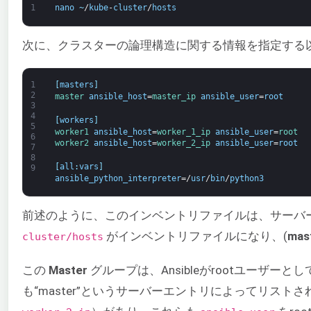
1
nano
~
/
kube
-
cluster
/
hosts
次に、クラスターの論理構造に関する情報を指定する
1
[
masters
]
2
master 
ansible_host
=
master_ip 
ansible_user
=
root
3
4
[
workers
]
5
worker1 
ansible_host
=
worker_1_ip 
ansible_user
=
root
6
worker2 
ansible_host
=
worker_2_ip 
ansible_user
=
root
7
8
[
all
:
vars
]
9
ansible_python_interpreter
=/
usr
/
bin
/
python3
前述のように、このインベントリファイルは、サーバ
がインベントリファイルになり、(
mas
cluster/hosts
この
Master
グループは、Ansibleがrootユーザ
も“master”というサーバーエントリによってリスト