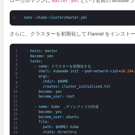
ローカルマシンに
という名前の Ansibl
master.yml
1
nano
~
/
kube
-
cluster
/
master
.
yml
さらに、クラスターを初期化して Flannel をイ
1
-
hosts
:
master
2
become
:
yes
3
tasks
:
4
-
name
:
クラスターを
初期化
する
5
shell
:
kubeadm 
init
--
pod
-
network
-
cidr
=
10.244
6
args
:
7
chdir
:
$
HOME
8
creates
:
cluster_initialized
.
txt
9
become
:
yes
10
11
become_user
:
root
12
13
-
name
:
kube 
.
ディレクトリの
作成
14
become
:
yes
15
become_user
:
ubuntu
16
file
:
17
path
:
$
HOME
/
.
kube
18
state
:
directory
19