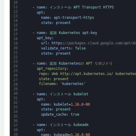
10
11
-
name
:
インストール 
APT 
Transport 
HTTPS
12
apt
:
13
name
:
apt
-
transport
-
https
14
state
:
present
15
16
-
name
:
追加 
Kubernetes 
apt
-
key
17
apt_key
:
18
url
:
https
:
//packages.cloud.google.com/apt/d
19
20
validate_certs
:
false
21
state
:
present
22
23
-
name
:
追加 
Kubernetes
の APT リポジトリ
24
     apt_repository:
25
      repo: deb http://apt.kubernetes.io/ kubernete
26
      state: present
27
      filename: '
kubernetes
'
28
29
30
-
name
:
インストール 
kubelet
31
apt
:
32
name
:
kubelet
=
1.16.0
-
00
33
state
:
present
34
update_cache
:
true
35
36
-
name
:
インストール 
kubeadm
37
apt
:
38
39
name
:
kubeadm
=
1.16.0
-
00