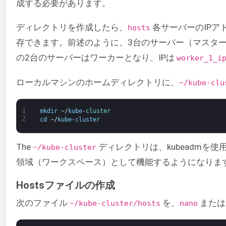
成する必要があります。
ディレクトリを作成したら、
各サーバーのIP
hosts
存できます。前述のように、3台のサーバー（マスター
の2台のサーバーはワーカーとなり、IPは
worker_1_i
ローカルマシンのホームディレクトリに、
~/kube-clu
1
mkdir
~
/
kube
-
cluster
2
cd
~
/
kube
-
cluster
The
ディレクトリは、kubeadmを
~/kube-cluster
領域（ワークスペース）として機能するようになります
Hostsファイルの作成
次のファイル
を、
または
~/kube-cluster/hosts
nano