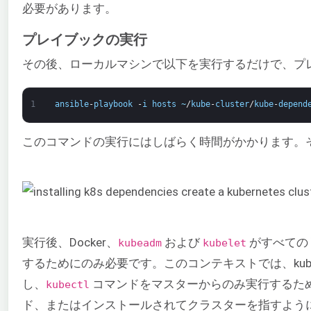
必要があります。
プレイブックの実行
その後、ローカルマシンで以下を実行するだけで、プ
1
ansible
-
playbook
-
i
hosts
~
/
kube
-
cluster
/
kube
-
depend
このコマンドの実行にはしばらく時間がかかります。
実行後、Docker、
および
がすべての
kubeadm
kubelet
するためにのみ必要です。このコンテキストでは、ku
し、
コマンドをマスターからのみ実行するた
kubectl
ド、またはインストールされてクラスターを指すよう