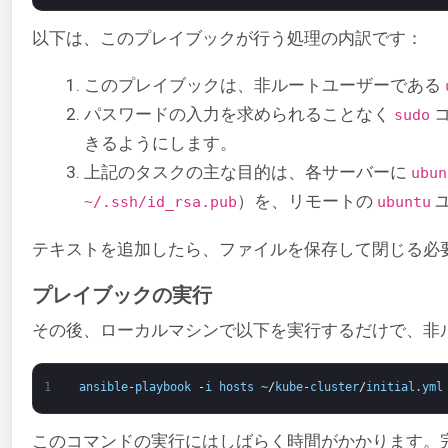
以下は、このプレイブックが行う処理の内訳です：
このプレイブックは、非ルートユーザーである
パスワードの入力を求められることなく
コ
sudo
きるようにします。
上記のタスクの主な目的は、各サーバーに
ubun
）を、リモートの
~/.ssh/id_rsa.pub
ubuntu
テキストを追加したら、ファイルを保存して閉じる必
プレイブックの実行
その後、ローカルマシンで以下を実行するだけで、非ル
1
ansible
-
playbook
-
i
hosts
~
/
kube
-
cluster
/
initial
.
yml
このコマンドの実行にはしばらく時間がかかります。