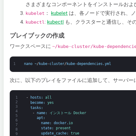
さまざまなコンポーネントをインストールおよ
：
kubelet
は、各ノードで実行され、ノ
kubelet
:
kubectl
も、クラスターと通信し、その
kubectl
プレイブックの作成
ワークスペースに
~/kube-cluster/kube-dependenci
1
nano
~
/
kube
-
cluster
/
kube
-
dependencies
.
yml
次に、以下のプレイをファイルに追加して、サーバー
1
-
hosts
:
all
2
become
:
yes
3
tasks
:
4
-
name
:
インストール 
Docker
5
apt
:
6
name
:
docker
.
io
7
state
:
present
8
update_cache
:
true
9