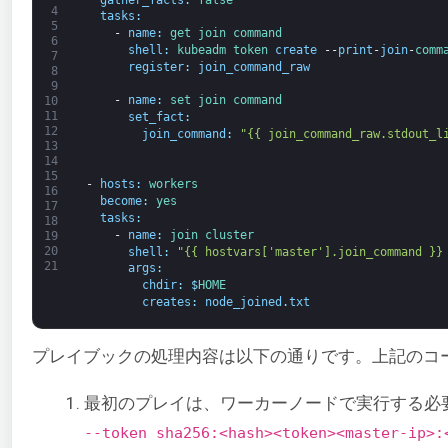
4
tasks
:
5
-
name
:
get 
join 
command
6
shell
:
kubeadm 
token 
create
--
print
-
join
-
comm
7
register
:
join_command_raw
8
9
-
name
:
set 
join 
command
10
11
set_fact
:
12
join_command
:
"{{ join_command_raw.stdout_l
13
14
15
-
hosts
:
workers
16
become
:
yes
17
tasks
:
18
-
name
:
join 
cluster
19
20
shell
:
"{{ hostvars['master'].join_command }}
21
args
:
chdir
:
$
HOME
creates
:
node_joined
.
txt
プレイブックの処理内容は以下の通りです。上記のコ
最初のプレイは、ワーカーノードで実行する必
--token sha256:<hash><token><master-ip>: