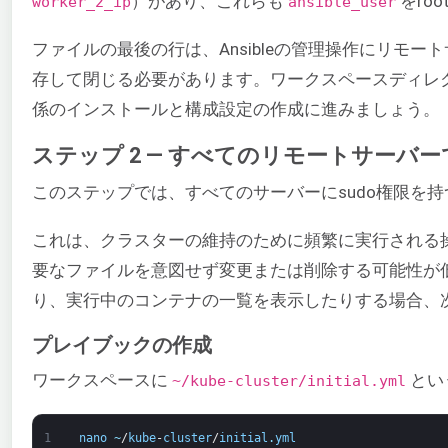
）があり、これらも
をro
worker_2_ip
ansible_user
ファイルの最後の行は、Ansibleの管理操作にリモ
存して閉じる必要があります。ワークスペースディレク
係のインストールと構成設定の作成に進みましょう。
ステップ 2 — すべてのリモートサーバー
このステップでは、すべてのサーバーにsudo権限を持
これは、クラスターの維持のために頻繁に実行される
要なファイルを意図せず変更または削除する可能性が低
り、実行中のコンテナの一覧を表示したりする場合、
プレイブックの作成
ワークスペースに
とい
~/kube-cluster/initial.yml
1
nano
~
/
kube
-
cluster
/
initial
.
yml