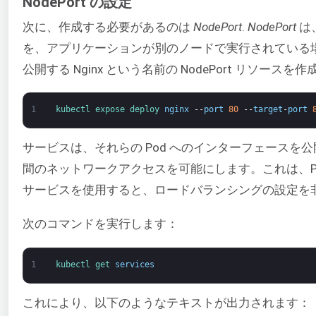
NodePort の設定
次に、作成する必要があるのは
NodePort
.
NodePort
は
を、アプリケーションが別のノードで実行されている
公開する Nginx という名前の NodePort リソースを
1
kubectl 
expose 
deploy 
nginx
--
port
80
--
target
-
port
サービスは、それらの Pod へのインターフェースを公開
間のネットワークアクセスを可能にします。これは、Pod
サービスを使用すると、ロードバランシングの設定を
次のコマンドを実行します：
1
kubectl 
get 
services
これにより、以下のようなテキストが出力されます：