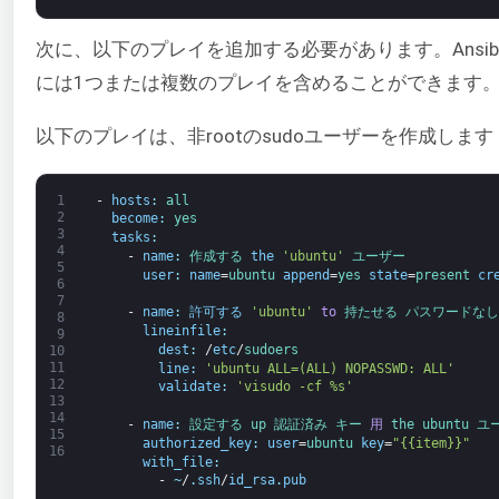
次に、以下のプレイを追加する必要があります。Ans
には1つまたは複数のプレイを含めることができます
以下のプレイは、非rootのsudoユーザーを作成します
1
-
hosts
:
all
2
become
:
yes
3
tasks
:
4
-
name
:
作成する 
the
'ubuntu'
ユーザー
5
user
:
name
=
ubuntu 
append
=
yes 
state
=
present 
cr
6
7
-
name
:
許可する
'ubuntu'
to
持たせる 
パスワードなし
8
lineinfile
:
9
dest
:
/
etc
/
sudoers
10
11
line
:
'ubuntu ALL=(ALL) NOPASSWD: ALL'
12
validate
:
'visudo -cf %s'
13
14
-
name
:
設定する 
up 
認証済み 
キー 
用
the 
ubuntu 
ユ
15
authorized_key
:
user
=
ubuntu 
key
=
"{{item}}"
16
with_file
:
-
~
/
.
ssh
/
id_rsa
.
pub