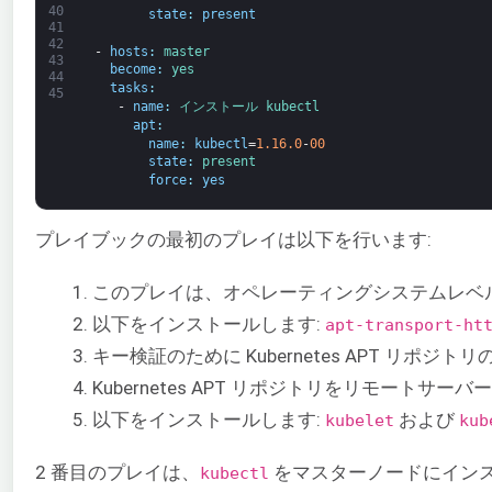
40
state
:
present
41
42
-
hosts
:
master
43
become
:
yes
44
tasks
:
45
-
name
:
インストール 
kubectl
apt
:
name
:
kubectl
=
1.16.0
-
00
state
:
present
force
:
yes
プレイブックの最初のプレイは以下を行います:
このプレイは、オペレーティングシステムレベルの
以下をインストールします:
apt-transport-ht
キー検証のために Kubernetes APT リポジトリの
Kubernetes APT リポジトリをリモートサー
以下をインストールします:
および
kubelet
kub
2 番目のプレイは、
をマスターノードにイン
kubectl