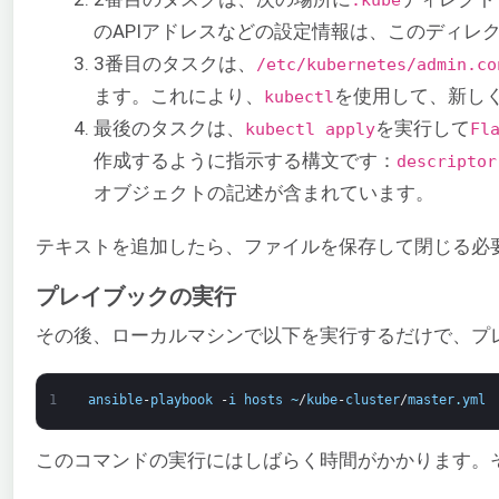
のAPIアドレスなどの設定情報は、このディレ
3番目のタスクは、
/etc/kubernetes/admin.co
ます。これにより、
を使用して、新し
kubectl
最後のタスクは、
を実行して
kubectl apply
Fl
作成するように指示する構文です：
descriptor
オブジェクトの記述が含まれています。
テキストを追加したら、ファイルを保存して閉じる必
プレイブックの実行
その後、ローカルマシンで以下を実行するだけで、プ
1
ansible
-
playbook
-
i
hosts
~
/
kube
-
cluster
/
master
.
yml
このコマンドの実行にはしばらく時間がかかります。