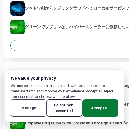
シャドウAIからソブリンクラウドへ：ローカルサービス
グリーンでソブリンな、ハイパースケーラーに依存しない
RELATED POSTS
We value your privacy
Designing the Future: How Trusted AI and Sovereig
We use cookies to run this site and, with your consent, to
measure traffic and improve your experience. Accept all, reject
non-essential, or choose what to allow.
From Shadow AI to Sovereign Cloud: Why Local Serv
Reject non-
Manage
Accept all
essential
Empowering IT Service Provider Through Green So