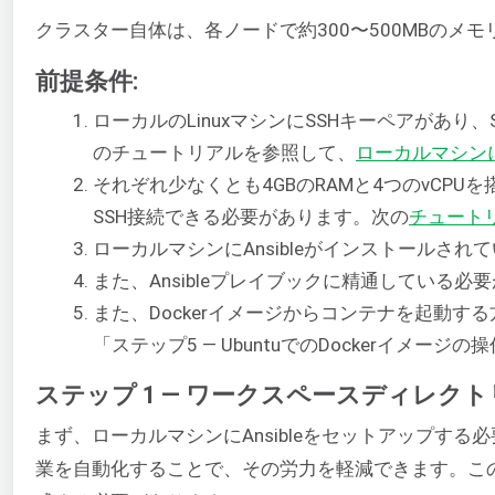
クラスター自体は、各ノードで約300〜500MBのメモ
前提条件:
ローカルのLinuxマシンにSSHキーペアがあ
のチュートリアルを参照して、
ローカルマシン
それぞれ少なくとも4GBのRAMと4つのvCPUを
SSH接続できる必要があります。次の
チュートリ
ローカルマシンにAnsibleがインストールされ
また、Ansibleプレイブックに精通している必
また、Dockerイメージからコンテナを起動
「ステップ5 — UbuntuでのDockerイメー
ステップ 1 — ワークスペースディレクト
まず、ローカルマシンにAnsibleをセットアップ
業を自動化することで、その労力を軽減できます。こ