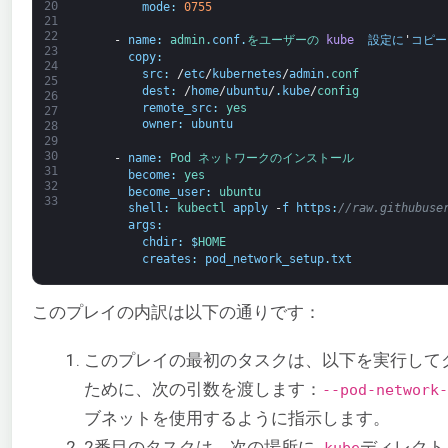
20
mode
:
0755
21
22
-
name
:
admin.
conf
.
をユーザーの 
kube 
設定に
'
コピー
23
copy
:
24
src
:
/
etc
/
kubernetes
/
admin
.
conf
25
dest
:
/
home
/
ubuntu
/
.
kube
/
config
26
remote_src
:
yes
27
owner
:
ubuntu
28
29
30
-
name
:
Pod 
ネットワークの
インストール
31
become
:
yes
32
become_user
:
ubuntu
33
shell
:
kubectl 
apply
-
f
https
:
//raw.githubuse
args
:
chdir
:
$
HOME
creates
:
pod_network_setup
.
txt
このプレイの内訳は以下の通りです：
このプレイの最初のタスクは、以下を実行して
ために、次の引数を渡します：
--pod-network-
ブネットを使用するように指示します。
2番目のタスクは、次の場所に
ディレクト
.kube