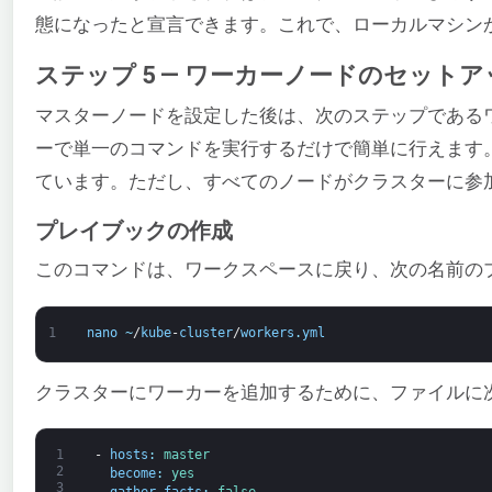
態になったと宣言できます。これで、ローカルマシン
ステップ 5 — ワーカーノードのセットア
マスターノードを設定した後は、次のステップである
ーで単一のコマンドを実行するだけで簡単に行えます。
ています。ただし、すべてのノードがクラスターに参
プレイブックの作成
このコマンドは、ワークスペースに戻り、次の名前の
1
nano
~
/
kube
-
cluster
/
workers
.
yml
クラスターにワーカーを追加するために、ファイルに
1
-
hosts
:
master
2
become
:
yes
3
gather_facts
:
false