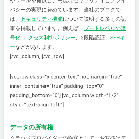
やツールを提供し、高度なセキュリティとプライ
バシーの実現に努めています。当社のブログで
は、
セキュリティ機能
について説明する多くの記
事を掲載しています。例えば、
ブートレベルの暗
号化
,
アクセス制御ポリシー
、2段階認証、
SSHキ
ー
などがあります。
[/vc_column] [/vc_row]
[vc_row class=”x center-text” no_margin=”true”
inner_container=”true” padding_top=”0″
padding_bottom=”0″] [vc_column width=”1/2″
style=”text-align: left;”]
Mi
データの所有権
クラウドプロバイダーの顧客として、お客様はデ