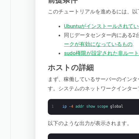
このチュートリアルを進めるには、以
Ubuntuがインストールされて
同じデータセンター内にある2台のU
ークが有効になっているもの
.
sudo権限が設定された非ルー
ホストの詳細
まず、稼働しているサーバーのインタ
す。システムのネットワークインター
1
ip
-
4
addr 
show 
scope 
global
以下のような出力が表示されます。