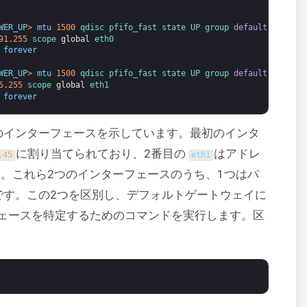
WER_UP
>
mtu
1500
qdisc 
pfifo_fast 
state 
UP 
group 
default
qlen
10
91.255
scope 
global
eth0
 
forever
WER_UP
>
mtu
1500
qdisc 
pfifo_fast 
state 
UP 
group 
default
qlen
10
5.255
scope 
global
eth1
 
forever
のインターフェースを示しています。最初のインタ
に割り当てられており、2番目の
はアドレ
.45
eth1
。これら2つのインターフェースのうち、1つはパ
です。この2つを区別し、デフォルトゲートウェイに
ェースを特定するためのコマンドを実行します。区