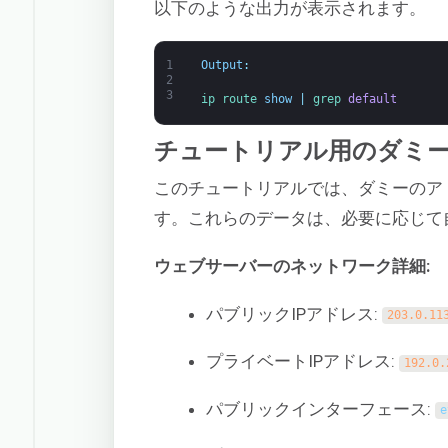
以下のような出力が表示されます。
1
Output
:
2
3
ip 
route 
show
|
grep 
default
チュートリアル用のダミ
このチュートリアルでは、ダミーのア
す。これらのデータは、必要に応じて
ウェブサーバーのネットワーク詳細:
パブリックIPアドレス:
203.0.11
プライベートIPアドレス:
192.0.
パブリックインターフェース:
e