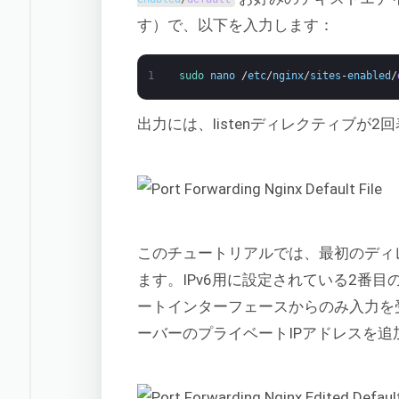
す）で、以下を入力します：
1
sudo 
nano
/
etc
/
nginx
/
sites
-
enabled
/
出力には、listenディレクティブが2
このチュートリアルでは、最初のディレ
ます。IPv6用に設定されている2番目
ートインターフェースからのみ入力を受
ーバーのプライベートIPアドレスを