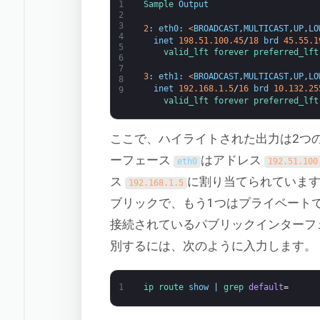
1
Sample 
Output
2
3
2
:
eth0
:
<
BROADCAST
,
MULTICAST
,
UP
,
LO
4
inet
198.51.100.45
/
18
brd
45.55.1
5
valid_lft 
forever 
preferred_lft
6
7
3
:
eth1
:
<
BROADCAST
,
MULTICAST
,
UP
,
LO
8
inet
192.168.1.5
/
16
brd
10.132.25
9
valid_lft 
forever 
preferred_lft
ここで、ハイライトされた出力は2つ
ーフェース
はアドレス
eth0
192.51.100
ス
に割り当てられています
192.168.1.5
ブリックで、もう1つはプライベート
接続されているパブリックインターフ
別するには、次のように入力します。
1
ip 
route 
show
|
grep 
default
=