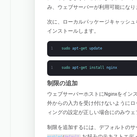
み、ウェブサーバーが利用可能になり
次に、ローカルパッケージキャッシュを更
インストールします。
1
sudo 
apt
-
get 
update
1
sudo 
apt
-
get 
install 
nginx
制限の追加
ウェブサーバーホストにNginxをイ
外からの入力を受け付けないようにロ
ィングの設定が正しい場合にのみウェ
制限を追加するには、デフォルトのサ
お好みのテキストエディ
enabled
/
default