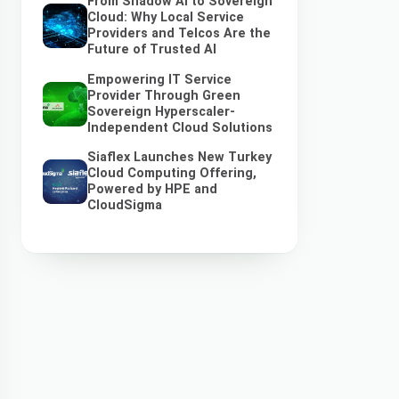
From Shadow AI to Sovereign
Cloud: Why Local Service
Providers and Telcos Are the
Future of Trusted AI
Empowering IT Service
Provider Through Green
Sovereign Hyperscaler-
Independent Cloud Solutions
Siaflex Launches New Turkey
Cloud Computing Offering,
Powered by HPE and
CloudSigma