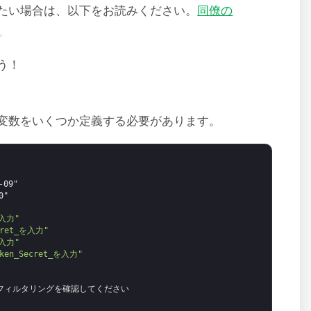
たい場合は、以下をお読みください。
同僚の
事
.
う！
変数をいくつか定義する必要があります。
-09" 
0" 
を入力"
cret_を入力"
を入力"
ken_Secret_を入力"
言語フィルタリングを確認してください