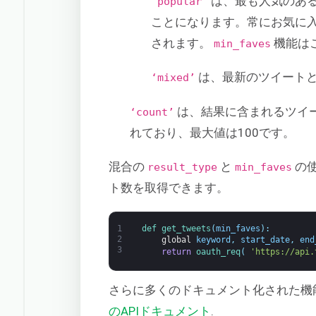
は、最も人気のあ
‘popular’
ことになります。常にお気に
されます。
機能は
min_faves
は、最新のツイート
‘mixed’
は、結果に含まれるツイー
‘count’
れており、最大値は100です。
混合の
と
の
result_type
min_faves
ト数を取得できます。
1
def 
get_tweets
(
min_faves
)
:
2
global
keyword
,
start_date
,
end
3
return
oauth_req
(
'https://api.
さらに多くのドキュメント化された機
のAPIドキュメント
.