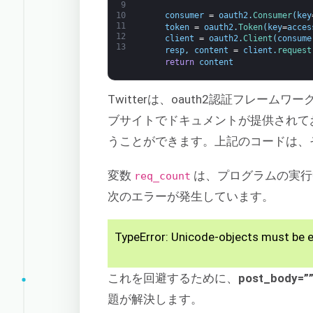
9
consumer
=
oauth2
.
Consumer
(
key
10
11
token
=
oauth2
.
Token
(
key
=
acces
12
client
=
oauth2
.
Client
(
consume
13
resp
,
content
=
client
.
request
return
content
Twitterは、oauth2認証フレー
ブサイトでドキュメントが提供されて
うことができます。上記のコードは、
変数
は、プログラムの実行
req_count
次のエラーが発生しています。
TypeError: Unicode-objects must be 
これを回避するために、
post_body=
題が解決します。