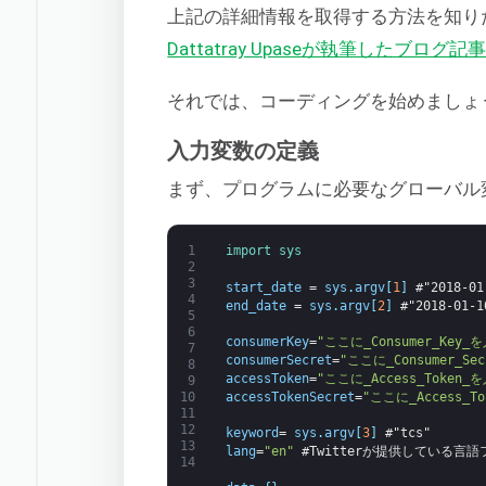
上記の詳細情報を取得する方法を知り
Dattatray Upaseが執筆したブログ記
それでは、コーディングを始めましょ
入力変数の定義
まず、プログラムに必要なグローバル
1
import 
sys
2
3
start_date
=
sys
.
argv
[
1
]
#"2018-01
4
end_date
=
sys
.
argv
[
2
]
#"2018-01-1
5
6
consumerKey
=
"ここに_Consumer_Key_
7
consumerSecret
=
"ここに_Consumer_Se
8
accessToken
=
"ここに_Access_Token_
9
accessTokenSecret
=
"ここに_Access_To
10
11
12
keyword
=
sys
.
argv
[
3
]
#"tcs"
13
lang
=
"en"
#Twitterが提供している
14