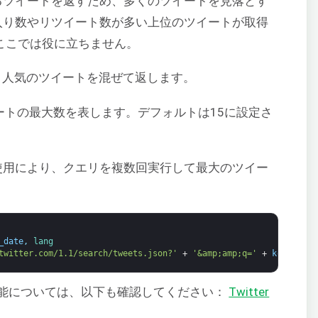
るツイートを返すため、多くのツイートを見落とす
入り数やリツイート数が多い上位のツイートが取得
ここでは役に立ちません。
と人気のツイートを混ぜて返します。
トの最大数を表します。デフォルトは15に設定さ
使用により、クエリを複数回実行して最大のツイー
_date
,
lang
twitter.com/1.1/search/tweets.json?'
+
'&amp;amp;q='
+
keyword
+
能については、以下も確認してください：
Twitter