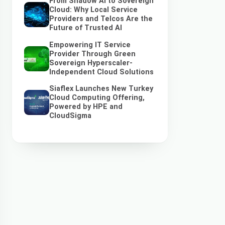
From Shadow AI to Sovereign
Cloud: Why Local Service
Providers and Telcos Are the
Future of Trusted AI
Empowering IT Service
Provider Through Green
Sovereign Hyperscaler-
Independent Cloud Solutions
Siaflex Launches New Turkey
Cloud Computing Offering,
Powered by HPE and
CloudSigma