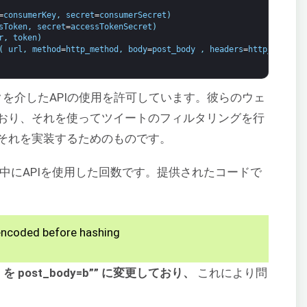
=
consumerKey
,
secret
=
consumerSecret
)
sToken
,
secret
=
accessTokenSecret
)
r
,
token
)
(
url
,
method
=
http_method
,
body
=
post_body
,
headers
=
http_headers
ムワークを介したAPIの使用を許可しています。彼らのウェ
おり、それを使ってツイートのフィルタリングを行
それを実装するためのものです。
中にAPIを使用した回数です。提供されたコードで
encoded before hashing
”” を post_body=b”” に変更しており、
これにより問