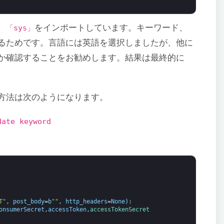
、
をインポートしています。キーワード、
「sys」
るためです。言語には英語を選択しましたが、他に
か確認することをお勧めします。結果は最終的に
方法は次のようになります。
date keyword
T"
,
post_body
=
b
""
,
http_headers
=
None
)
:
onsumerSecret
,
accessToken
,
accessTokenSecret