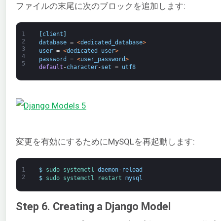
ファイルの末尾に次のブロックを追加します:
1
[
client
]
2
database
=
<
dedicated_database
>
3
user
=
<
dedicated_user
>
4
password
=
<
user_password
>
5
default
-
character
-
set
=
utf8
変更を有効にするためにMySQLを再起動します:
1
$
sudo 
systemctl 
daemon
-
reload
2
$
sudo 
systemctl 
restart 
mysql
Step 6. Creating a Django Model