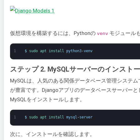
仮想環境を構築するには、Pythonの
モジュール
venv
1
$
sudo 
apt 
install 
python3
-
venv
ステップ 2. MySQLサーバーのインスト
MySQLは、人気のある関係データベース管理システ
が豊富です。Djangoアプリのデータベースサーバー
MySQLをインストールします。
1
$
sudo 
apt 
install 
mysql
-
server
次に、インストールを確認します。