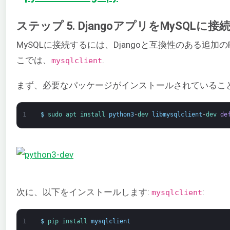
ステップ 5. DjangoアプリをMySQLに接
MySQLに接続するには、Djangoと互換性のある追加
こでは、
.
mysqlclient
まず、必要なパッケージがインストールされているこ
1
$
sudo 
apt 
install 
python3
-
dev 
libmysqlclient
-
dev 
de
次に、以下をインストールします:
:
mysqlclient
1
$
pip 
install 
mysqlclient