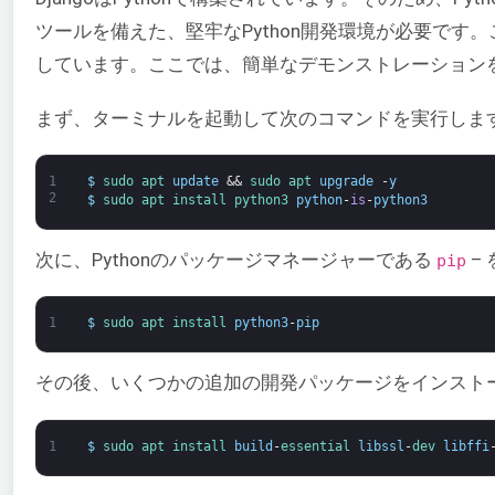
ツールを備えた、堅牢なPython開発環境が必要です
しています。ここでは、簡単なデモンストレーション
まず、ターミナルを起動して次のコマンドを実行しま
1
$
sudo 
apt 
update
&&
sudo 
apt 
upgrade
-
y
2
$
sudo 
apt 
install 
python3 
python
-
is
-
python3
次に、Pythonのパッケージマネージャーである
–
pip
1
$
sudo 
apt 
install 
python3
-
pip
その後、いくつかの追加の開発パッケージをインスト
1
$
sudo 
apt 
install 
build
-
essential 
libssl
-
dev 
libffi