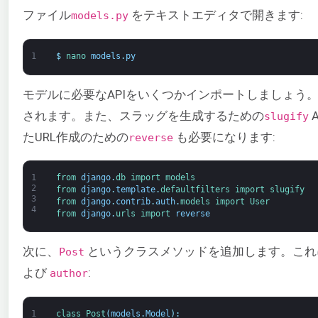
ファイル
をテキストエディタで開きます:
models.py
1
$
nano 
models
.
py
モデルに必要なAPIをいくつかインポートしましょう。デフ
されます。また、スラッグを生成するための
slugify
たURL作成のための
も必要になります:
reverse
1
from 
django
.
db 
import 
models
2
from 
django
.
template
.
defaultfilters 
import 
slugify
3
from 
django
.
contrib
.
auth
.
models 
import 
User
4
from 
django
.
urls 
import 
reverse
次に、
というクラスメソッドを追加します。これ
Post
よび
:
author
1
class
Post
(
models
.
Model
)
: