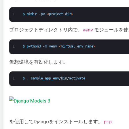
1
$
mkdir
-
pv
<
project_dir
>
プロジェクトディレクトリ内で、
モジュールを使用
venv
1
$
python3
-
m
venv
<
virtual_env_name
>
仮想環境を有効化します。
1
$
.
sample_app_env
/
bin
/
activate
を使用してDjangoをインストールします。
:
pip