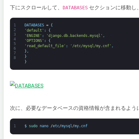
下にスクロールして、
セクションに移動し
DATABASES
1
DATABASES
=
{
2
'default'
:
{
3
'ENGINE'
:
'django.db.backends.mysql'
,
4
'OPTIONS'
:
{
5
'read_default_file'
:
'/etc/mysql/my.cnf'
,
6
}
,
7
}
8
}
次に、必要なデータベースの資格情報が含まれるようにM
1
$
sudo 
nano
/
etc
/
mysql
/
my
.
cnf