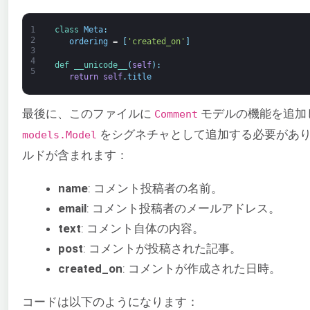
1
class
Meta
:
2
ordering
=
[
'created_on'
]
3
4
def 
__unicode__
(
self
)
:
5
return
self
.
title
最後に、このファイルに
モデルの機能を追加
Comment
をシグネチャとして追加する必要があり
models.Model
ルドが含まれます：
name
: コメント投稿者の名前。
email
: コメント投稿者のメールアドレス。
text
: コメント自体の内容。
post
: コメントが投稿された記事。
created_on
: コメントが作成された日時。
コードは以下のようになります：