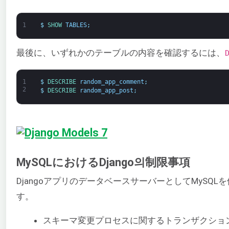
1
$
SHOW 
TABLES
;
最後に、いずれかのテーブルの内容を確認するには、
1
$
DESCRIBE 
random_app_comment
;
2
$
DESCRIBE 
random_app_post
;
MySQLにおけるDjango의制限事項
DjangoアプリのデータベースサーバーとしてMySQ
す。
スキーマ変更プロセスに関するトランザクショ