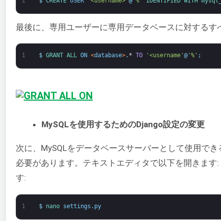
1
$
CREATE 
USER
'<username>'
@
'%'
IDENTIFIED 
WITH 
mysql
最後に、専用ユーザーに専用データベースに対するすべ
1
$
GRANT 
ALL 
ON
<
database
>
.
*
TO
'<username'
@
'%'
;
MySQLを使用するためのDjango設定の変更
次に、MySQLをデータベースサーバーとして使用できる
必要があります。テキストエディタで以下を開きます:
す:
1
$
nano 
settings
.
py