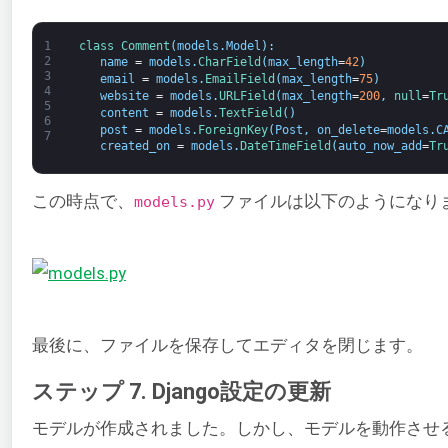
1
class
Comment
(
models
.
Model
)
:
2
name
=
models
.
CharField
(
max_length
=
42
)
3
email
=
models
.
EmailField
(
max_length
=
75
)
4
website
=
models
.
URLField
(
max_length
=
200
,
null
=
Tr
5
content
=
models
.
TextField
(
)
6
post
=
models
.
ForeignKey
(
Post
,
on_delete
=
models
.
C
7
created_on
=
models
.
DateTimeField
(
auto_now_add
=
Tr
この時点で、
ファイルは以下のようになり
models.py
最後に、ファイルを保存してエディタを閉じます。
ステップ 7. Django設定の更新
モデルが作成されました。しかし、モデルを動作させ