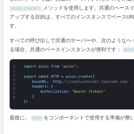
メソッドを使用します。共通のベース
axios
.
create
(
)
アップする目的は、すべてのインスタンスでベースUR
す。
すべての呼び出しで共通のサーバーや、次のようなヘ
る場合、共通のベースインスタンスが便利です：
Auth
1
import 
axios 
from
"axios"
;
2
3
export 
const
HTTP
=
axios
.
create
(
{
4
baseURL
:
`
http
:
//jsonplaceholder.typicode.com/`,
5
headers
:
{
6
Authorization
:
"Bearer {token}"
7
}
8
}
)
最後に、
をコンポーネントで使用する準備が整
HTTP