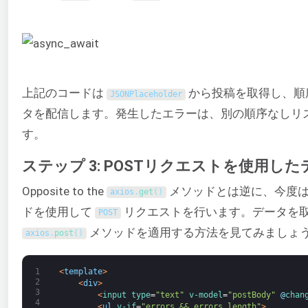
上記のコードは
から投稿を取得し、順
JSONPlaceholder
タを配信します。発生したエラーは、別の順序なしリ
す。
ステップ 3: POSTリクエストを使用し
Opposite to the
メソッドとは逆に、今度
axios
.
get
(
)
ドを使用して
リクエストを行います。データを
POST
メソッドを適用する方法を見てみましょ
axios
.
post
(
)
1
<
template
>
2
<
div
>
3
<
input 
type
=
"text"
v-model
=
"postBody"
@
chan
4
<
ul
v-if
=
"errors && errors.length"
>