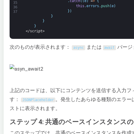
.
catch
(
(
e
)
=
>
{
35
this
.
errors
.
push
(
e
)
36
}
)
37
}
}
}
</script>
次のものが表示されます：
または
バージ
async
await
上記のコードは、以下にコンテンツを送信する入力フ
す：
。発生したあらゆる種類のエラー
JSONPlaceholder
ストに表示されます。
ステップ 4: 共通のベースインスタンス
このステップでは、共通のベースインスタンスを作成