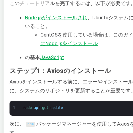
このチュートリアルを完了するには、以下が必要です
Node.jsがインストールされ
、Ubuntuシステ
いること。
CentOSを使用している場合は、このガ
にNode.jsをインストール
.
の基本
JavaScript
.
ステップ1：Axiosのインストール
Axiosをインストールする前に、エラーやインストー
に、システムのリポジトリを更新することが重要です
1
sudo 
apt
-
get 
update
次に、
パッケージマネージャーを使用してAxios
npm
す。