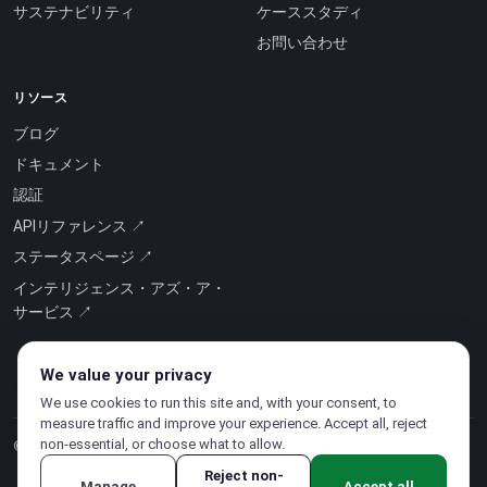
サステナビリティ
ケーススタディ
お問い合わせ
リソース
ブログ
ドキュメント
認証
APIリファレンス ↗
ステータスページ ↗
インテリジェンス・アズ・ア・
サービス ↗
We value your privacy
We use cookies to run this site and, with your consent, to
measure traffic and improve your experience. Accept all, reject
non-essential, or choose what to allow.
© 2026 CloudSigma Holding AG.
無断複写・転載を禁じます
.
Reject non-
Manage
Accept all