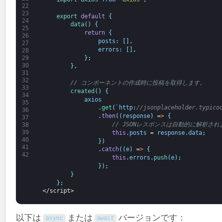
22
23
export
default
{
24
data
(
)
{
25
return
{
26
posts
:
[
]
,
27
errors
:
[
]
,
28
}
;
29
30
}
,
31
32
// コンポーネントの作成時に投稿を取得します。
33
created
(
)
{
34
axios
35
.
get
(
`
http
:
//jsonplaceholder.typico
36
.
then
(
(
response
)
=
>
{
37
// JSONレスポンスは自動的に解析され
38
39
this
.
posts
=
response
.
data
;
40
}
)
41
.
catch
(
(
e
)
=
>
{
42
this
.
errors
.
push
(
e
)
;
}
)
;
}
}
;
</script>
以下は
または
バージョンです：
async
await