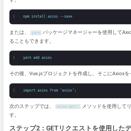
1
npm 
install 
axios
--
save
または、
パッケージマネージャーを使用してAxi
yarn
ることもできます。
1
yarn 
add 
axios
その後、Vue.jsプロジェクトを作成し、そこにAxio
1
import 
axios 
from
‘
axios
’
;
次のステップでは、
メソッドを使用してリ
axios
.
get
(
)
す。
ステップ2：GETリクエストを使用した