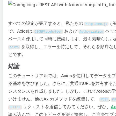
すべての設定が完了すると、私たちの
が
http
-
demo
.
js
で、Axiosは
および
ヘッ
JSONPlaceholder
Authorization
ベースを使用して同時に接続します。最も素晴らしい点は
を取得し、エラーを特定して、それらを順序な
posts
とです。
結論
このチュートリアルでは、Axiosを使用してデータを
る基本を学びました。さらに、共通のURLを共有する
ンスタンスを作成しました。しかし、これでAxiosの
いけません。他のAxiosメソッドを練習して、
,
POST
PU
リクエストを送信してみてください。ぜひ、
A
DELETE
読み込んで、このトピックを深く探索し、ご自身でプ