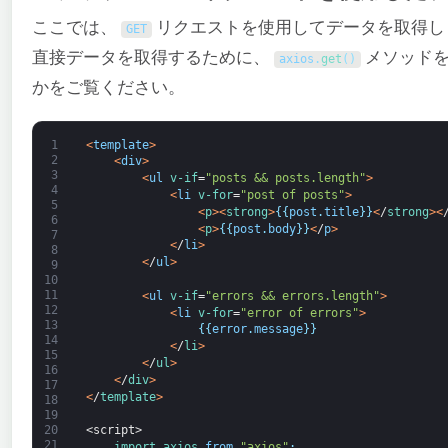
ここでは、
リクエストを使用してデータを取得し
GET
直接データを取得するために、
メソッドを
axios
.
get
(
)
かをご覧ください。
1
<
template
>
2
<
div
>
3
<
ul
v-if
=
"posts && posts.length"
>
4
<
li
v-for
=
"post of posts"
>
5
<
p
>
<
strong
>
{
{
post
.
title
}
}
<
/
strong
>
<
6
<
p
>
{
{
post
.
body
}
}
<
/
p
>
7
<
/
li
>
8
<
/
ul
>
9
10
11
<
ul
v-if
=
"errors && errors.length"
>
12
<
li
v-for
=
"error of errors"
>
13
{
{
error
.
message
}
}
14
<
/
li
>
15
<
/
ul
>
16
<
/
div
>
17
<
/
template
>
18
19
20
<script>
21
import 
axios 
from
"axios"
;