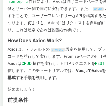
isomorphic
性質により、Axiosは同じコードベースを
側とサーバー側で同時に実行できます。また、
async
することで、ユーザーフレンドリーなAPIを構築する
なります。何よりも、Axiosにはリクエストを自動的
り、これは通常であれば困難な作業です。
How Does Axios Work?
Axiosは、デフォルトの
設定を使用して、ブラウザ
promise
コードを並行して実行します。PromiseベースのHTT
Axiosは
CRUD
操作を実行し、HTTPリクエストを
REST
信します。このチュートリアルでは、
Vue.jsでAxio
構成する手順を説明します。
始めましょう！
前提条件