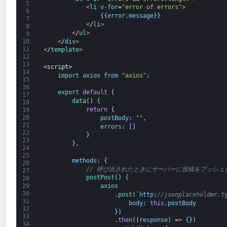
5
<
li
v-for
=
"error of errors"
>
6
{
{
error
.
message
}
}
7
<
/
li
>
8
<
/
ul
>
9
<
/
div
>
10
11
<
/
template
>
12
13
<script>
14
import 
axios 
from
"axios"
;
15
16
export
default
{
17
data
(
)
{
18
return
{
19
20
postBody
:
""
,
21
errors
:
[
]
22
}
23
}
,
24
25
methods
:
{
26
// 呼び出されたときにサーバーに投稿をプッシュ
27
postPost
(
)
{
28
axios
29
30
.
post
(
`
http
:
//jsonplaceholder.t
31
body
:
this
.
postBody
32
}
)
33
.
then
(
(
response
)
=
>
{
}
)
34