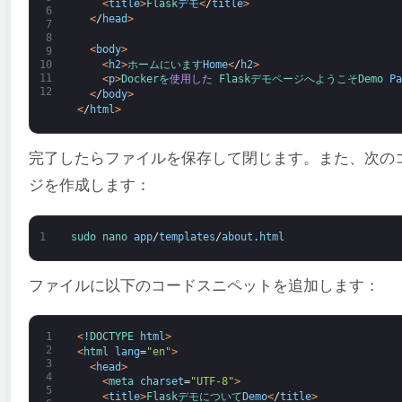
<
title
>
Flask
デモ
<
/
title
>
6
<
/
head
>
7
8
<
body
>
9
<
h2
>
ホームに
います
Home
<
/
h2
>
10
11
<
p
>
Dockerを
使用した
Flask
デモ
ページへ
ようこそ
Demo 
Pa
12
<
/
body
>
<
/
html
>
完了したらファイルを保存して閉じます。また、次のコ
ジを作成します：
1
sudo 
nano 
app
/
templates
/
about
.
html
ファイルに以下のコードスニペットを追加します：
1
<
!
DOCTYPE 
html
>
2
<
html 
lang
=
"en"
>
3
<
head
>
4
<
meta 
charset
=
"UTF-8"
>
5
<
title
>
Flaskデモ
について
Demo
<
/
title
>