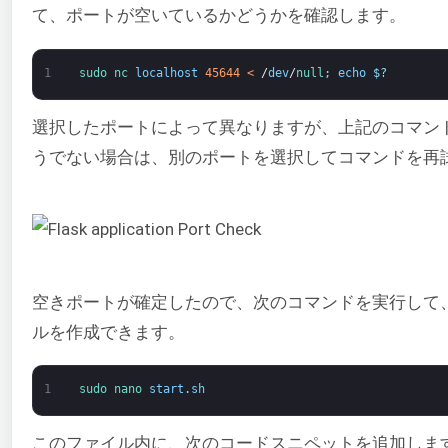
て、ポートが空いているかどうかを確認します。
1
sudo 
nc 
localhost
45644
<
/
dev
/
null
;
echo
$
?
選択したポートによって異なりますが、上記のコマン
うでない場合は、別のポートを選択してコマンドを再
空きポートが確定したので、次のコマンドを実行して、プ
ルを作成できます。
1
sudo 
nano 
start
.
sh
このファイル内に、次のコードスニペットを追加しま