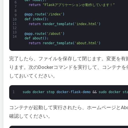
def 
home
(
)
:
6
return
"Flaskアプリケーションが動作しています！"
7
8
@
app
.
route
(
'/index'
)
9
def 
index
(
)
:
10
11
return
render_template
(
'index.html'
)
12
13
@
app
.
route
(
'/about'
)
14
def 
about
(
)
:
return
render_template
(
'about.html'
)
完了したら、ファイルを保存して閉じます。変更を有
ります。次のDockerコマンドを実行して、コンテ
しておいてください。
1
sudo 
docker 
stop 
docker
-
flask
-
demo
&&
sudo 
docker 
st
コンテナが起動して実行されたら、ホームページとAb
確認してください。