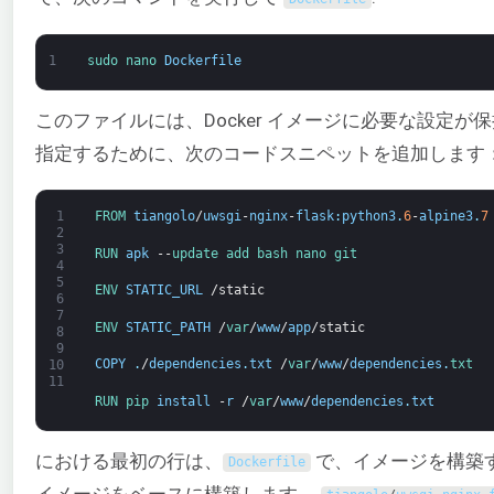
1
sudo 
nano 
Dockerfile
このファイルには、Docker イメージに必要な設定
指定するために、次のコードスニペットを追加します
1
FROM 
tiangolo
/
uwsgi
-
nginx
-
flask
:
python3
.
6
-
alpine3
.
7
2
3
RUN 
apk
--
update 
add 
bash 
nano 
git
4
5
ENV 
STATIC_URL
/
static
6
7
ENV 
STATIC_PATH
/
var
/
www
/
app
/
static
8
9
COPY
.
/
dependencies
.
txt
/
var
/
www
/
dependencies
.
txt
10
11
RUN 
pip 
install
-
r
/
var
/
www
/
dependencies
.
txt
における最初の行は、
で、イメージを構築
Dockerfile
イメージをベースに構築します。