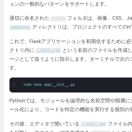
ョンの一般的なパターンをサポートします。
適切に命名された
フォルダは、画像、CSS、Ja
static
ディレクトリは、プロジェクトのすべてのH
templates
これで、Flaskアプリケーションを初期化するために
クトリ内に
という名前のファイルを作成
__init__
.
py
ージとして扱うように指示します。ターミナルで次のコ
す。
1
sudo 
nano 
app
/
__init__
.
py
Pythonでは、モジュールを論理的な名前空間や階
ール化により、コードを特定の機能を実行する個別の
その後、エディタで開いている
ファイル内
__init__
.
py