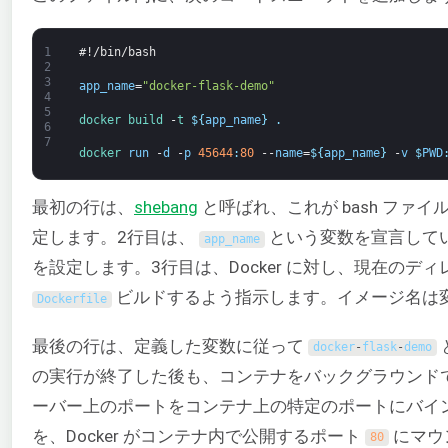
1
#!/bin/bash
2
3
app_name
=
"docker-flask-demo"
4
5
docker
build
-
t
$
{
app_name
}
.
6
7
docker 
run
-
d
-
p
45644
:
80
--
name
=
$
{
app_name
}
-
v
$
PWD
最初の行は、
shebang
と呼ばれ、これが bash フ
定します。2行目は、
という変数を宣言して
app_name
を設定します。3行目は、Docker に対し、現在のデ
ビルドするよう指示します。イメージ名は
Dockerfile
最後の行は、定義した変数に従って
docker
-
flask
-
demo
の実行が終了した後も、コンテナをバックグラウンド
ーバー上のポートをコンテナ上の特定のポートにバイ
を、Docker がコンテナ内で公開するポート
にマウ
80