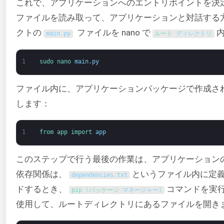
これで、アプリケーションへのエントリポイントを決
ファイルを読み取って、アプリケーションと対話する
クトの
ファイルを nano で
内
main
.
py
ルート 
ディレクトリ
1
sudo 
nano 
main
.
py
ファイル内に、アプリケーションパッケージで作成された
します：
1
from 
app 
import 
app
このステップで行う最後の作業は、アプリケーション
依存関係は、
というファイル内に定義し
dependencies
.
txt
ドするとき、
コマンドを実
pip
(
パッケージ
マネージャー
)
使用して、ルートディレクトリにあるファイルを開き