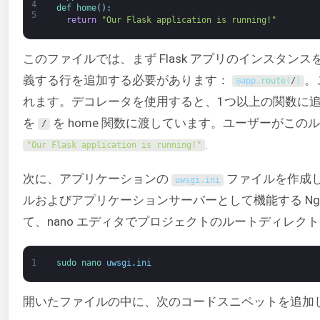
4
def 
home
(
)
:
5
return
"Our Flask application is running!"
このファイルでは、まず Flask アプリのインスタ
義する行を追加する必要があります：
。
@
app
.
route
(
/
)
れます。デコレータを使用すると、1つ以上の関数に
を
を home 関数に渡しています。ユーザーがこ
/
.
"Our Flask application is running!"
次に、アプリケーションの
ファイルを作成
uwsgi
.
ini
ルおよびアプリケーションサーバーとして機能する Ng
て、nano エディタでプロジェクトのルートディレク
1
sudo 
nano 
uwsgi
.
ini
開いたファイルの中に、次のコードスニペットを追加