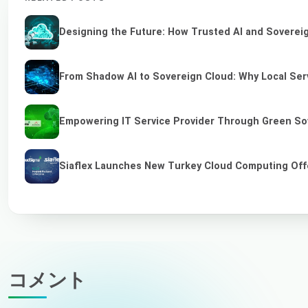
Designing the Future: How Trusted AI and Sovereig
From Shadow AI to Sovereign Cloud: Why Local Serv
Empowering IT Service Provider Through Green So
Siaflex Launches New Turkey Cloud Computing Off
コメント