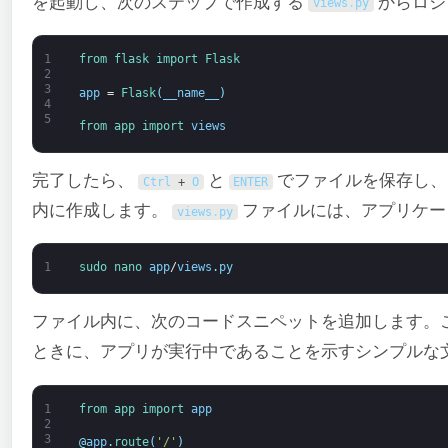
を起動し、次のステップで作成する
からロジ
views
.
py
1
from 
flask 
import 
Flask
2
3
app
=
Flask
(
__name__
)
4
5
from 
app 
import 
views
完了したら、
と
でファイルを保存し
Ctrl
+
O
ENTER
内に作成します。
ファイルには、アプリケー
views
.
py
1
sudo 
nano 
app
/
views
.
py
ファイル内に、次のコードスニペットを追加します。
ときに、アプリが実行中であることを示すシンプルな
1
from 
app 
import 
app
2
3
@
app
.
route
(
'/'
)