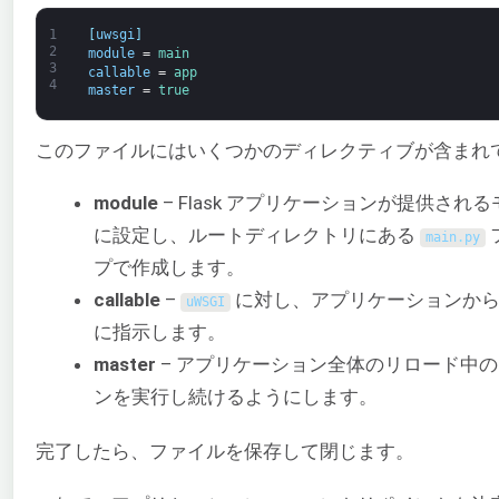
1
[
uwsgi
]
2
module
=
main
3
callable
=
app
4
master
=
true
このファイルにはいくつかのディレクティブが含まれ
module
– Flask アプリケーションが提供され
に設定し、ルートディレクトリにある
main
.
py
プで作成します。
callable
–
に対し、アプリケーションか
uWSGI
に指示します。
master
– アプリケーション全体のリロード中
ンを実行し続けるようにします。
完了したら、ファイルを保存して閉じます。