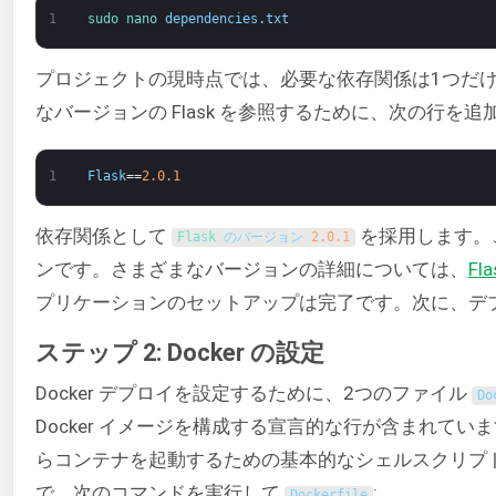
1
sudo 
nano 
dependencies
.
txt
プロジェクトの現時点では、必要な依存関係は1つだ
なバージョンの Flask を参照するために、次の行を
1
Flask
==
2.0.1
依存関係として
を採用します。
Flask 
のバージョン
2.0.1
ンです。さまざまなバージョンの詳細については、
Fl
プリケーションのセットアップは完了です。次に、デプロ
ステップ 2: Docker の設定
Docker デプロイを設定するために、2つのファイル
Do
Docker イメージを構成する宣言的な行が含まれてい
らコンテナを起動するための基本的なシェルスクリプ
で、次のコマンドを実行して
:
Dockerfile