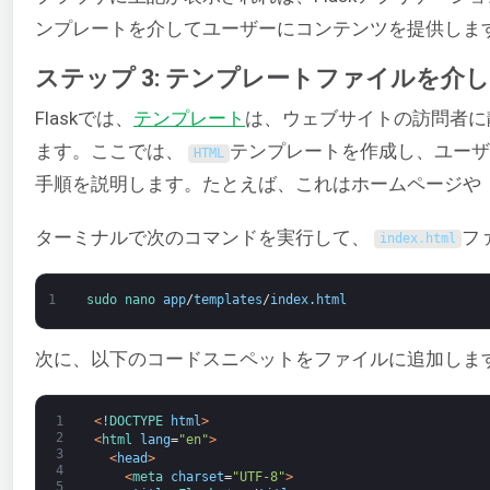
ンプレートを介してユーザーにコンテンツを提供しま
ステップ 3: テンプレートファイルを介
Flaskでは、
テンプレート
は、ウェブサイトの訪問者に
ます。ここでは、
テンプレートを作成し、ユーザ
HTML
手順を説明します。たとえば、これはホームページや「A
ターミナルで次のコマンドを実行して、
フ
index
.
html
1
sudo 
nano 
app
/
templates
/
index
.
html
次に、以下のコードスニペットをファイルに追加しま
1
<
!
DOCTYPE 
html
>
2
<
html 
lang
=
"en"
>
3
<
head
>
4
<
meta 
charset
=
"UTF-8"
>
5