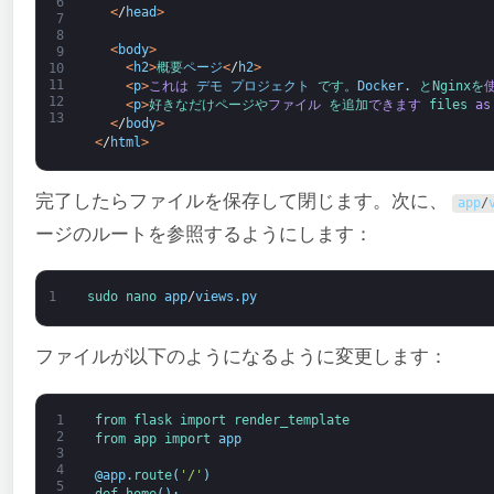
6
<
/
head
>
7
8
<
body
>
9
<
h2
>
概要
ページ
<
/
h2
>
10
11
<
p
>
これは
デモ
プロジェクト
です。
Docker
.
と
Nginx
を
12
<
p
>
好きなだけ
ページ
や
ファイル
を
追加
できます
files 
as
13
<
/
body
>
<
/
html
>
完了したらファイルを保存して閉じます。次に、
app
/
ージのルートを参照するようにします：
1
sudo 
nano 
app
/
views
.
py
ファイルが以下のようになるように変更します：
1
from 
flask 
import 
render_template
2
from 
app 
import 
app
3
4
@
app
.
route
(
'/'
)
5