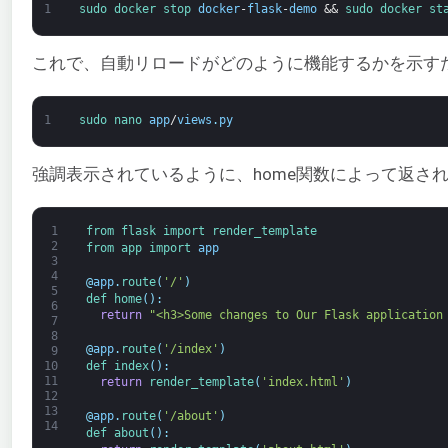
1
sudo 
docker 
stop 
docker
-
flask
-
demo
&&
sudo 
docker 
st
これで、自動リロードがどのように機能するかを示す
1
sudo 
nano 
app
/
views
.
py
強調表示されているように、home関数によって返さ
1
from 
flask 
import 
render_template
2
from 
app 
import 
app
3
4
@
app
.
route
(
'/'
)
5
def 
home
(
)
:
6
return
"<h3>Some changes to Our Flask application
7
8
@
app
.
route
(
'/index'
)
9
def 
index
(
)
:
10
11
return
render_template
(
'index.html'
)
12
13
@
app
.
route
(
'/about'
)
14
def 
about
(
)
: