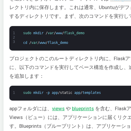
レクトリ内に保存します。これは通常、Ubuntuが
するディレクトリです。まず、次のコマンドを実行し
1
sudo 
mkdir
/
var
/
www
/
flask_demo
2
3
cd
/
var
/
www
/
flask_demo
プロジェクトのこのルートディレクトリ内に、Flas
に、以下のコマンドを実行してベース構造を作成し、
を追加します：
1
sudo 
mkdir
-
p
app
/
static
app
/
templates
appフォルダには、
views
や
blueprints
を含む、Flas
Views（ビュー）には、アプリケーションに届くリ
す。Blueprints（ブループリント）は、アプリケー