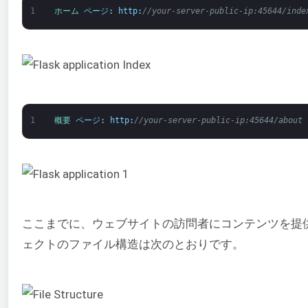
1
ホーム 
ページ
:
http
:
//your-server-public-ip:45644/inde
1
概要 
ページ
:
http
:
//your-server-public-ip:45644/about
ここまでに、ウェブサイトの訪問者にコンテンツを提供
ェクトのファイル構造は次のとおりです。