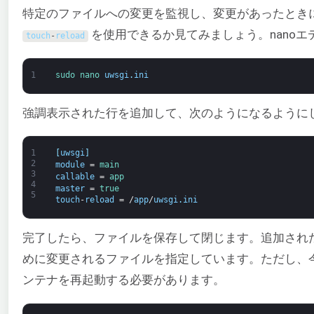
特定のファイルへの変更を監視し、変更があったとき
を使用できるか見てみましょう。nanoエ
touch
-
reload
1
sudo 
nano 
uwsgi
.
ini
強調表示された行を追加して、次のようになるように
1
[
uwsgi
]
2
module
=
main
3
callable
=
app
4
master
=
true
5
touch
-
reload
=
/
app
/
uwsgi
.
ini
完了したら、ファイルを保存して閉じます。追加され
めに変更されるファイルを指定しています。ただし、
ンテナを再起動する必要があります。