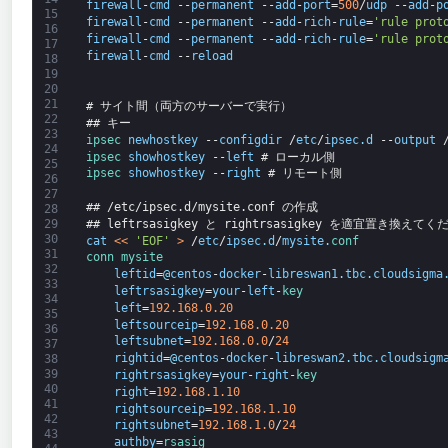
firewall
-
cmd
--
permanent
--
add
-
port
=
500
/
udp
--
add
-
p
15
firewall
-
cmd
--
permanent
--
add
-
rich
-
rule
=
'rule prot
16
firewall
-
cmd
--
permanent
--
add
-
rich
-
rule
=
'rule prot
17
firewall
-
cmd
--
reload
18
19
20
21
# サイト間（両方のサーバーで実行）
22
## キー
23
ipsec 
newhostkey
--
configdir
/
etc
/
ipsec
.
d
--
output
24
ipsec 
showhostkey
--
left
# ローカル側
25
ipsec 
showhostkey
--
right
# リモート側
26
27
## /etc/ipsec.d/mysite.conf の作成
28
## leftrsasigkey と rightrsasigkey を適宜置き換えてく
29
30
cat
<
<
'EOF'
>
/
etc
/
ipsec
.
d
/
mysite
.
conf
31
conn 
mysite
32
leftid
=
@
centos
-
docker
-
libreswan1
.
tbc
.
cloudsigma
33
leftrsasigkey
=
your
-
left
-
key
34
left
=
192.168.0.20
35
leftsourceip
=
192.168.0.20
36
leftsubnet
=
192.168.0.0
/
24
37
rightid
=
@
centos
-
docker
-
libreswan2
.
tbc
.
cloudsigm
38
39
rightrsasigkey
=
your
-
right
-
key
40
right
=
192.168.1.10
41
rightsourceip
=
192.168.1.10
42
rightsubnet
=
192.168.1.0
/
24
43
authby
=
rsasig