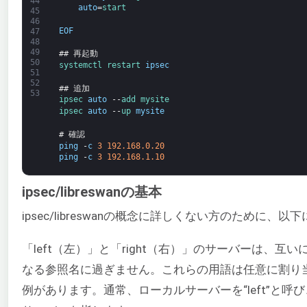
44
auto
=
start
45
46
EOF
47
48
49
## 再起動
50
systemctl 
restart 
ipsec
51
52
## 追加
53
ipsec 
auto
--
add 
mysite
ipsec 
auto
--
up 
mysite
# 確認
ping
-
c
3
192.168.0.20
ping
-
c
3
192.168.1.10
ipsec/libreswanの基本
ipsec/libreswanの概念に詳しくない方のために、
「left（左）」と「right（右）」のサーバーは、
なる参照名に過ぎません。これらの用語は任意に割り
例があります。通常、ローカルサーバーを“left”と呼び