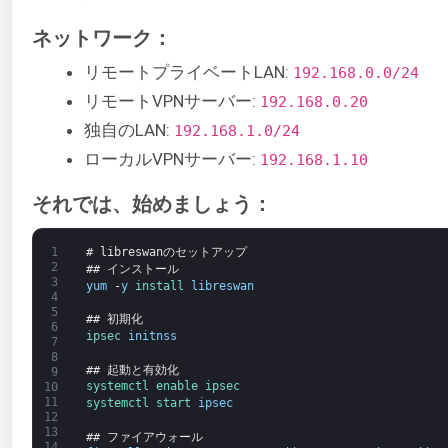
ネットワーク：
リモートプライベートLAN:
192.168.0.0/24
リモートVPNサーバー:
192.168.0.20
独自のLAN:
192.168.1.0/24
ローカルVPNサーバー:
192.168.1.10
それでは、始めましょう：
1
# libreswanのセットアップ
2
## インストール
3
yum
-
y
install 
libreswan
4
5
## 初期化
6
ipsec 
initnss
7
8
## 起動と有効化
9
systemctl 
enable 
ipsec
10
11
systemctl 
start 
ipsec
12
13
## ファイアウォール
14