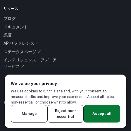
リソース
ブログ
ドキュメント
認証
APIリファレンス ↗
ステータスページ ↗
インテリジェンス・アズ・ア・
サービス ↗
We value your privacy
We use cookies to run this site and, with your consent, to
measure traffic and improve your experience. Accept all, reject
non-essential, or choose what to allow.
© 2026 CloudSigma Holding AG.
無断複写・転載を禁じます
.
Reject non-
Manage
Accept all
essential
プライバシーポリシー
·
利用規約