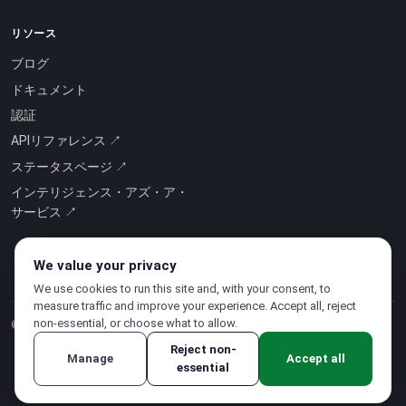
リソース
ブログ
ドキュメント
認証
APIリファレンス ↗
ステータスページ ↗
インテリジェンス・アズ・ア・
サービス ↗
We value your privacy
We use cookies to run this site and, with your consent, to
measure traffic and improve your experience. Accept all, reject
non-essential, or choose what to allow.
© 2026 CloudSigma Holding AG.
無断複写・転載を禁じます
.
Reject non-
Manage
Accept all
essential
プライバシーポリシー
·
利用規約