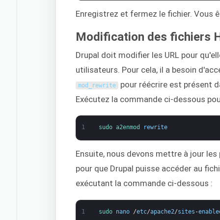
Enregistrez et fermez le fichier. Vous 
Modification des fichiers
Drupal doit modifier les URL pour qu'el
utilisateurs. Pour cela, il a besoin d'a
pour réécrire est présent da
mod_rewrite
Exécutez la commande ci-dessous pour
1
sudo 
a2enmod 
rewrite
Ensuite, nous devons mettre à jour les 
pour que Drupal puisse accéder au fich
exécutant la commande ci-dessous :
1
sudo 
nano
/
etc
/
apache2
/
sites
-
enable