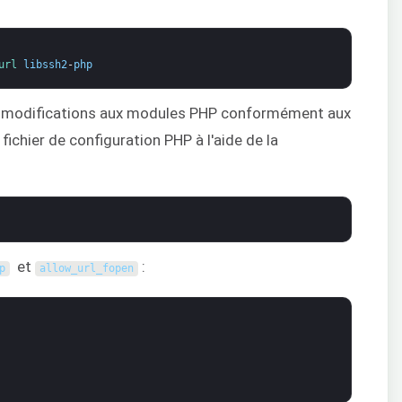
url 
libssh2
-
php
es modifications aux modules PHP conformément aux
ichier de configuration PHP à l'aide de la
et
:
p
allow_url_fopen