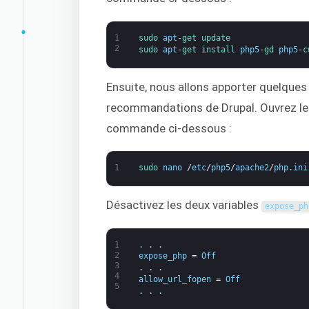
1
sudo 
apt
-
get 
update
2
sudo 
apt
-
get 
install 
php5
-
gd 
php5
-
c
Ensuite, nous allons apporter quelqu
recommandations de Drupal. Ouvrez le f
commande ci-dessous :
1
sudo 
nano
/
etc
/
php5
/
apache2
/
php
.
ini
Désactivez les deux variables
expose_ph
1
.
.
.
2
expose_php
=
Off
3
.
.
.
4
allow_url_fopen
=
Off
5
.
.
.