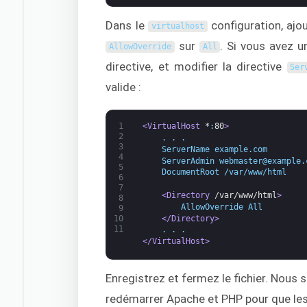
Dans le
configuration, ajou
virtualhost
sur
. Si vous avez 
AllowOverride
All
directive, et modifier la directive
Ser
valide :
1
<VirtualHost 
*
:
80
>
2
    . . .
3
    ServerName example.com
4
    ServerAdmin webmaster@example.
5
    DocumentRoot /var/www/html
6
7
<Directory 
/var/www/html
>
8
        AllowOverride All
9
</Directory>
10
11
    . . .
</VirtualHost>
Enregistrez et fermez le fichier. Nous
redémarrer Apache et PHP pour que les