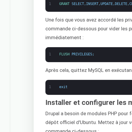
1
GRANT 
SELECT
,
INSERT
,
UPDATE
,
DELETE
,
C
Une fois que vous avez accordé les pri
commande ci-dessous pour vider les pri
immédiatement :
1
FLUSH 
PRIVILEGES
;
Après cela, quittez MySQL en exécuta
1
exit
Installer et configurer le
Drupal a besoin de modules PHP pour fo
dépôt officiel d'Ubuntu. Mettez à jour 
commande ci-dessous :