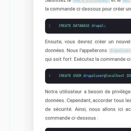
Saisissez le
et le
nom d'utilisateur
mot
la commande ci-dessous pour créer un
1
CREATE 
DATABASE 
drupal
;
Ensuite, vous devrez créer un nouve
données. Nous l'appellerons
drupaluser
qui soit fort. Exécutez la commande ci-
1
CREATE 
USER 
drupaluser
@
localhost 
ID
Notre utilisateur a besoin de privilè
données. Cependant, accorder tous les 
de sécurité. Ainsi, nous allons ici a
commande ci-dessous :