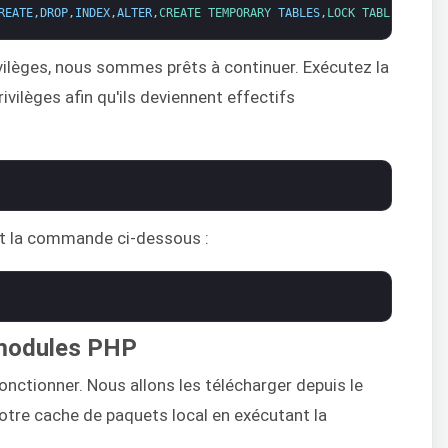
REATE
,
DROP
,
INDEX
,
ALTER
,
CREATE 
TEMPORARY 
TABLES
,
LOCK 
TABLES 
ON 
dr
vilèges, nous sommes prêts à continuer. Exécutez la
vilèges afin qu'ils deviennent effectifs
nt la commande ci-dessous :
s modules PHP
nctionner. Nous allons les télécharger depuis le
votre cache de paquets local en exécutant la