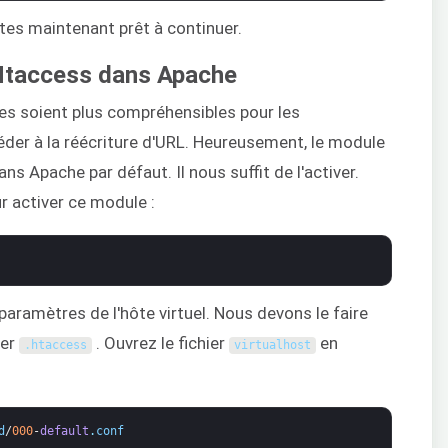
êtes maintenant prêt à continuer.
 Htaccess dans Apache
les soient plus compréhensibles pour les
ccéder à la réécriture d'URL. Heureusement, le module
ns Apache par défaut. Il nous suffit de l'activer.
 activer ce module :
paramètres de l'hôte virtuel. Nous devons le faire
ier
. Ouvrez le fichier
en
.
htaccess
virtualhost
d
/
000
-
default
.
conf