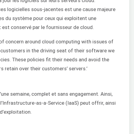
our les logiciels sur leurs serveurs cloud.
rces logicielles sous-jacentes est une cause majeure
es du système pour ceux qui exploitent une
t est conservé par le fournisseur de cloud.
ot of concern around cloud computing with issues of
r customers in the driving seat of their software we
ies. These policies fit their needs and avoid the
s retain over their customers’ servers.’
’une semaine, complet et sans engagement. Ainsi,
Infrastructure-as-a-Service (IaaS) peut offrir, ainsi
’exploitation.