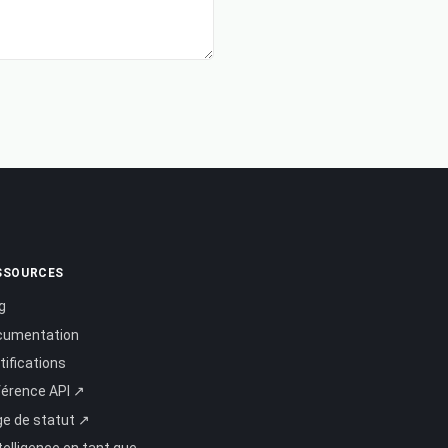
SSOURCES
g
cumentation
tifications
érence API ↗
e de statut ↗