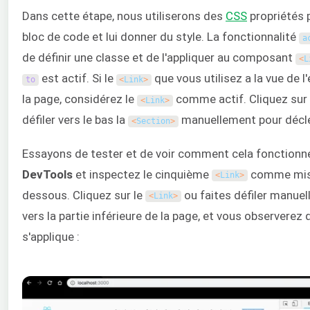
Dans cette étape, nous utiliserons des
CSS
propriétés 
bloc de code et lui donner du style. La fonctionnalité
a
de définir une classe et de l'appliquer au composant
<
L
est actif. Si le
que vous utilisez a la vue de 
to
<
Link
>
la page, considérez le
comme actif. Cliquez sur
<
Link
>
défiler vers le bas la
manuellement pour décl
<
Section
>
Essayons de tester et de voir comment cela fonctionn
DevTools
et inspectez le cinquième
comme mis 
<
Link
>
dessous. Cliquez sur le
ou faites défiler manue
<
Link
>
vers la partie inférieure de la page, et vous observerez 
s'applique :