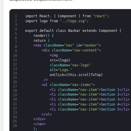
1
import
React
,
{
Component
}
from
"react"
;
2
import
logo
from
"../logo.svg"
;
3
4
export
default
class
Navbar
extends
Component
{
5
render
(
)
{
6
return
(
7
<nav 
className
=
"nav"
id
=
"navbar"
>
8
<div 
className
=
"nav-content"
>
9
<img
10
11
src=
{
logo
}
12
className
=
"nav-logo"
13
alt
=
"Logo."
14
onClick=
{
this
.
scrollToTop
}
15
         />
16
<ul 
className
=
"nav-items"
>
17
<li 
className
=
"nav-item"
>
Section 1
</li>
18
<li 
className
=
"nav-item"
>
Section 2
</li>
19
20
<li 
className
=
"nav-item"
>
Section 3
</li>
21
<li 
className
=
"nav-item"
>
Section 4
</li>
22
<li 
className
=
"nav-item"
>
Section 5
</li>
23
</ul>
24
</div>
25
</nav>
26
)
;