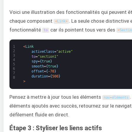
Voici une illustration des fonctionnalités qui peuvent êt
chaque composant
. La seule chose distinctive 
<
Link
>
fonctionnalité
car ils pointent tous vers des
to
<
Secti
1
<
Link
2
activeClass
=
"active"
3
to
=
"section1"
4
spy
=
{
true
}
5
smooth
=
{
true
}
6
offset
=
{
-
70
}
7
duration
=
{
500
}
8
>
Pensez à mettre à jour tous les éléments
.
nav
-
éléments
éléments ajoutés avec succès, retournez sur le navigate
défilement fluide en direct.
Étape 3 : Styliser les liens actifs