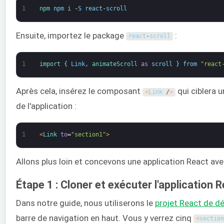
1
npm 
npm
i
-
S
react
-
scroll
Ensuite, importez le package
:
react
-
scroll
1
import
{
Link
,
animateScroll 
as
scroll
}
from
"react
Après cela, insérez le composant
qui ciblera 
<
Link
/
>
de l'application :
1
<
Link 
to
=
"section1"
>
Allons plus loin et concevons une application React ave
Étape 1 : Cloner et exécuter l'application 
Dans notre guide, nous utiliserons le
projet React de d
barre de navigation en haut. Vous y verrez cinq
<
section