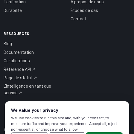
Tarification
À propos de nous
Durabilité
Études de cas
Contact
RESSOURCES
Blog
Documentation
Certifications
Référence API ↗
Page de statut ↗
L'intelligence en tant que
service ↗
We value your privacy
We use cookies to run this site and, with your consent, to
measure traffic and improve your experience. Accept all, reject
non-essential, or choose what to allow.
© 2026 CloudSigma Holding AG.
Tous droits réservés
.