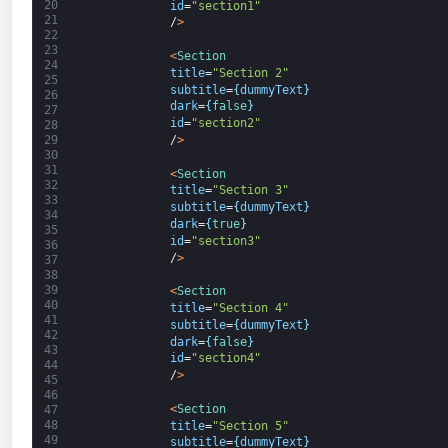
20
id
=
"section1"
21
/
>
22
23
<
Section
24
title
=
"Section 2"
25
subtitle
=
{
dummyText
}
26
dark
=
{
false
}
27
id
=
"section2"
28
/
>
29
30
31
<
Section
32
title
=
"Section 3"
33
subtitle
=
{
dummyText
}
34
dark
=
{
true
}
35
id
=
"section3"
36
/
>
37
38
39
<
Section
40
title
=
"Section 4"
41
subtitle
=
{
dummyText
}
42
dark
=
{
false
}
43
id
=
"section4"
44
/
>
45
46
<
Section
47
48
title
=
"Section 5"
49
subtitle
=
{
dummyText
}