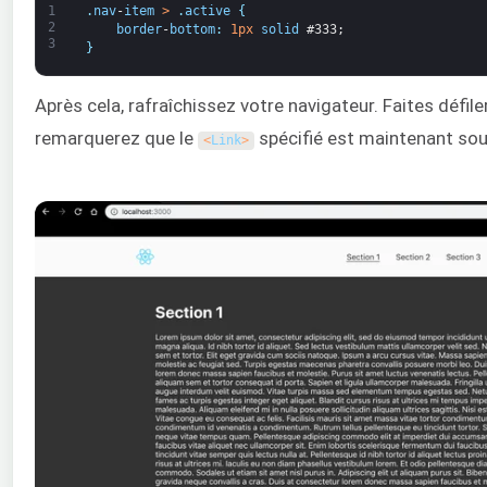
1
.
nav
-
item
>
.
active
{
2
border
-
bottom
:
1px
solid
#333;
3
}
Après cela, rafraîchissez votre navigateur. Faites défile
remarquerez que le
spécifié est maintenant soul
<
Link
>