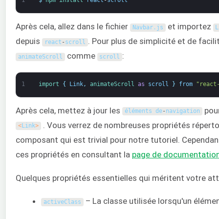
1
$
npm 
install 
react
-
scroll
Après cela, allez dans le fichier
et importez
Navbar
.
js
L
depuis
. Pour plus de simplicité et de facili
react
-
scroll
comme
:
animateScroll
scroll
1
import
{
Link
,
animateScroll 
as
scroll
}
from
"react
Après cela, mettez à jour les
pour
éléments de
-
navigation
. Vous verrez de nombreuses propriétés réperto
<
Link
>
composant qui est trivial pour notre tutoriel. Cependan
ces propriétés en consultant la
page de documentatio
Quelques propriétés essentielles qui méritent votre att
– La classe utilisée lorsqu'un élémen
activeClass