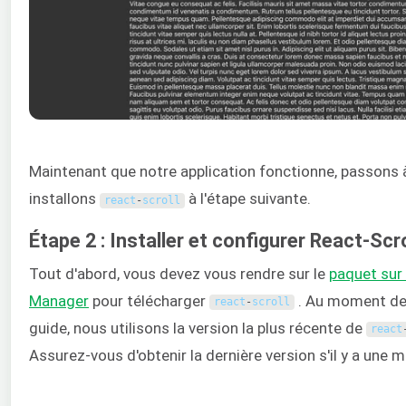
Maintenant que notre application fonctionne, passons à
installons
à l'étape suivante.
react
-
scroll
Étape 2 : Installer et configurer React-Scro
Tout d'abord, vous devez vous rendre sur le
paquet sur
Manager
pour télécharger
. Au moment de 
react
-
scroll
guide, nous utilisons la version la plus récente de
react
Assurez-vous d'obtenir la dernière version s'il y a une mis