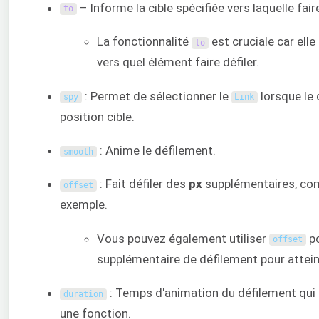
– Informe la cible spécifiée vers laquelle faire
to
La fonctionnalité
est cruciale car ell
to
vers quel élément faire défiler.
: Permet de sélectionner le
lorsque le 
spy
Link
position cible.
: Anime le défilement.
smooth
: Fait défiler des
px
supplémentaires, co
offset
exemple.
Vous pouvez également utiliser
po
offset
supplémentaire de défilement pour attei
: Temps d'animation du défilement qui
duration
une fonction.