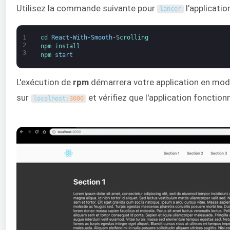
Utilisez la commande suivante pour
l'application
lancer
1
cd 
React
-
With
-
Smooth
-
Scrolling
2
npm 
install
3
npm 
start
L'exécution de
rpm
démarrera votre application en mod
sur
et vérifiez que l'application fonction
localhost
:
3000