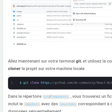
Allez maintenant sur votre terminal
git
, et utilisez la
cloner
le projet sur votre machine locale :
1
$
git 
clone
https
:
//github.com/do-community/React-Wi
Dans le répertoire
, vous trouverez un fi
src
/
Components
inclut le
avec des
correspondant à 
<
Navbar
>
nav
-
items
disposées séquentiellement :