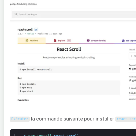
la commande suivante pour installer
Exécutez
react
-
scr