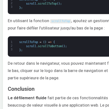
2
scroll
.
scrollToTop
(
)
;
3
}
;
En utilisant la fonction
, ajoutez un gestionn
scrollToTop
pour faire défiler l'utilisateur jusqu'au bas de la page :
1
scrollToTop
=
(
)
=
>
{
2
scroll
.
scrollToBottom
(
)
;
3
}
;
De retour dans le navigateur, vous pouvez maintenant fa
le bas, cliquer sur le logo dans la barre de navigation et 
partie supérieure de la page.
Conclusion
Le défilement fluide
fait partie de ces fonctionnalités
beaucoup de valeur visuelle à une application web. Le 