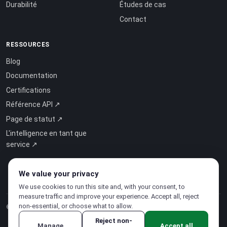
Durabilité
Études de cas
Contact
RESSOURCES
Blog
Documentation
Certifications
Référence API ↗
Page de statut ↗
L'intelligence en tant que
service ↗
We value your privacy
We use cookies to run this site and, with your consent, to
measure traffic and improve your experience. Accept all, reject
non-essential, or choose what to allow.
© 2026 CloudSigma Holding AG.
Tous droits réservés
.
Reject non-
Manage
Accept all