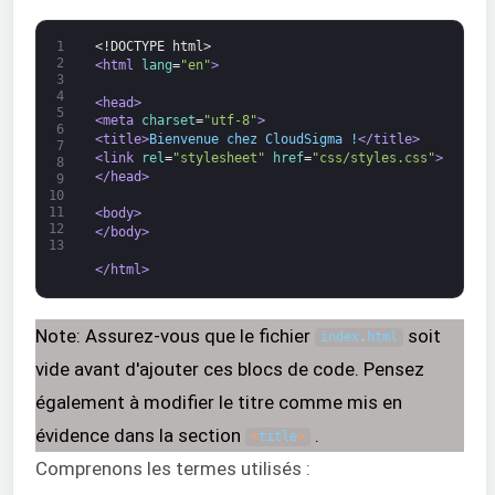
1
<!DOCTYPE html>
2
<html 
lang
=
"en"
>
3
4
<head>
5
<meta 
charset
=
"utf-8"
>
6
<title>
Bienvenue chez CloudSigma !
</title>
7
<link 
rel
=
"stylesheet"
href
=
"css/styles.css"
>
8
</head>
9
10
11
<body>
12
</body>
13
</html>
Note: Assurez-vous que le fichier
soit
index
.
html
vide avant d'ajouter ces blocs de code. Pensez
également à modifier le titre comme mis en
évidence dans la section
.
<
title
>
Comprenons les termes utilisés :