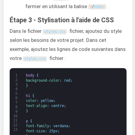
fermer en utilisant la balise
.
<
/
body
>
Étape 3 - Stylisation à l'aide de CSS
Dans le fichier
fichier, ajoutez du style
styles
.
css
selon les besoins de votre projet. Dans cet
exemple, ajoutez les lignes de code suivantes dans
votre
fichier :
styles
.
css
1
body 
{
2
background-color
:
red
;
3
}
4
5
h1 
{
6
color
:
yellow
;
7
text-align
:
centre
;
8
}
9
10
11
p 
{
12
font-family
:
verdana
;
13
font-size
:
25px
;