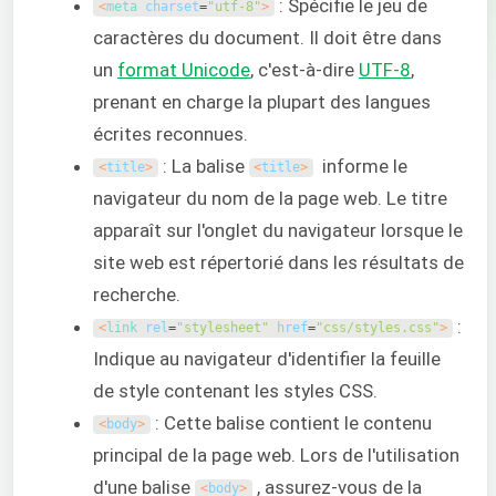
: Spécifie le jeu de
<
meta 
charset
=
"utf-8"
>
caractères du document. Il doit être dans
un
format Unicode
, c'est-à-dire
UTF-8
,
prenant en charge la plupart des langues
écrites reconnues.
: La balise
informe le
<
title
>
<
title
>
navigateur du nom de la page web. Le titre
apparaît sur l'onglet du navigateur lorsque le
site web est répertorié dans les résultats de
recherche.
:
<
link 
rel
=
"stylesheet"
href
=
"css/styles.css"
>
Indique au navigateur d'identifier la feuille
de style contenant les styles CSS.
: Cette balise contient le contenu
<
body
>
principal de la page web. Lors de l'utilisation
d'une balise
, assurez-vous de la
<
body
>