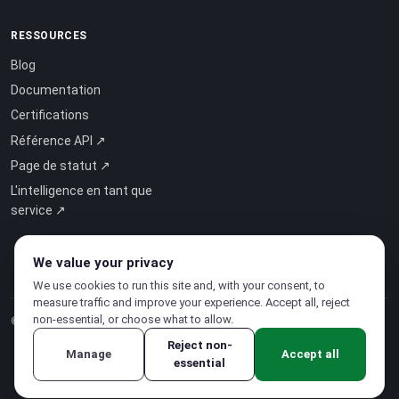
RESSOURCES
Blog
Documentation
Certifications
Référence API ↗
Page de statut ↗
L'intelligence en tant que
service ↗
We value your privacy
We use cookies to run this site and, with your consent, to
measure traffic and improve your experience. Accept all, reject
non-essential, or choose what to allow.
© 2026 CloudSigma Holding AG.
Tous droits réservés
.
Reject non-
Manage
Accept all
essential
Politique de confidentialité
·
Conditions d'utilisation