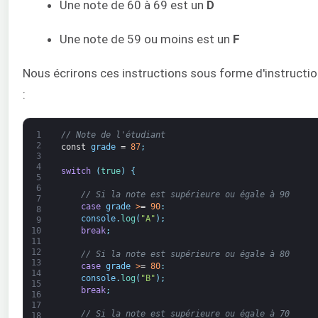
Une note de 60 à 69 est un
D
Une note de 59 ou moins est un
F
Nous écrirons ces instructions sous forme d'instructi
:
1
// Note de l'étudiant
2
const
grade
=
87
;
3
4
switch
(
true
)
{
5
6
// Si la note est supérieure ou égale à 90
7
case
grade
>
=
90
:
8
console
.
log
(
"A"
)
;
9
break
;
10
11
12
// Si la note est supérieure ou égale à 80
13
case
grade
>
=
80
:
14
console
.
log
(
"B"
)
;
15
break
;
16
17
// Si la note est supérieure ou égale à 70
18