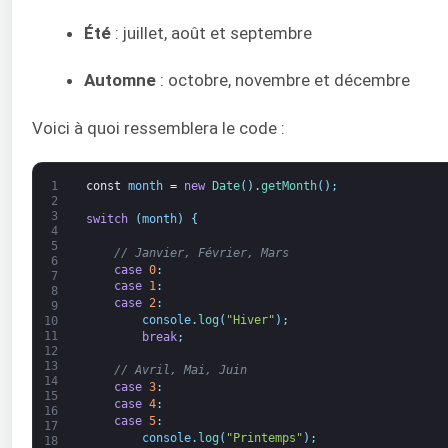
Été
: juillet, août et septembre
Automne
: octobre, novembre et décembre
Voici à quoi ressemblera le code :
1
const
month
=
new
Date
(
)
.
getMonth
(
)
;
2
3
switch
(
month
)
{
4
5
// Janvier, Février, Mars
6
case
0
:
7
case
1
:
8
case
2
:
9
console
.
log
(
"Hiver"
)
;
10
11
break
;
12
13
// Avril, Mai, Juin
14
case
3
:
15
case
4
:
16
case
5
:
17
console
.
log
(
"Printemps"
)
;
18