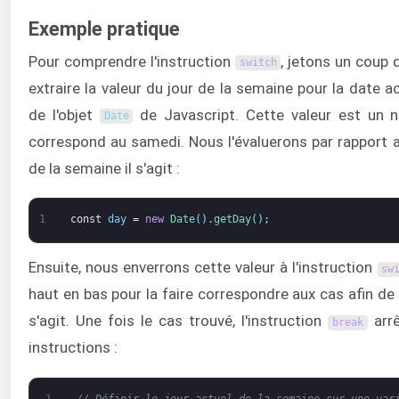
Exemple pratique
Pour comprendre l'instruction
, jetons un coup 
switch
extraire la valeur du jour de la semaine pour la date a
de l'objet
de Javascript. Cette valeur est un 
Date
correspond au samedi. Nous l'évaluerons par rapport a
de la semaine il s'agit :
1
const
day
=
new
Date
(
)
.
getDay
(
)
;
Ensuite, nous enverrons cette valeur à l'instruction
sw
haut en bas pour la faire correspondre aux cas afin de 
s'agit. Une fois le cas trouvé, l'instruction
arrê
break
instructions :
1
// Définir le jour actuel de la semaine sur une var