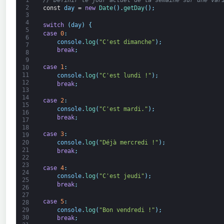
2
const
day
=
new
Date
(
)
.
getDay
(
)
;
3
4
switch
(
day
)
{
5
case
0
:
6
console
.
log
(
"C'est dimanche"
)
;
7
break
;
8
9
case
1
:
10
11
console
.
log
(
"C'est lundi !"
)
;
12
break
;
13
14
case
2
:
15
console
.
log
(
"C'est mardi."
)
;
16
break
;
17
18
case
3
:
19
20
console
.
log
(
"Déjà mercredi !"
)
;
21
break
;
22
23
case
4
:
24
console
.
log
(
"C'est jeudi"
)
;
25
break
;
26
27
case
5
:
28
console
.
log
(
"Bon vendredi !"
)
;
29
30
break
;