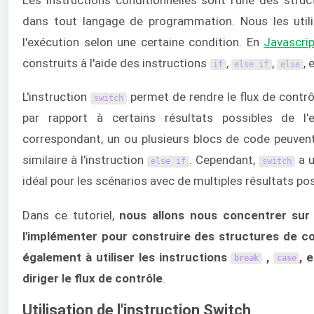
dans tout langage de programmation. Nous les util
l'exécution selon une certaine condition. En
Javascri
construits à l'aide des instructions
,
,
, 
if
else
if
else
L'instruction
permet de rendre le flux de contrôl
switch
par rapport à certains résultats possibles de l'e
correspondant, un ou plusieurs blocs de code peuven
similaire à l'instruction
. Cependant,
a u
else
if
switch
idéal pour les scénarios avec de multiples résultats pos
Dans ce tutoriel,
nous allons nous concentrer sur 
l'implémenter pour construire des structures de 
également à utiliser les instructions
,
, 
break
case
diriger le flux de contrôle
.
Utilisation de l'instruction Switch