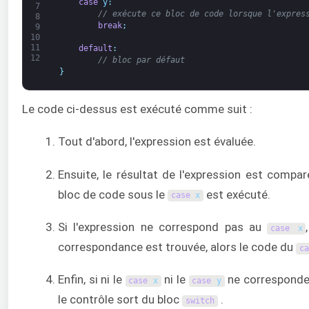
case
y
:
7
// exécute ce bloc de code lorsque l'expres
8
break
;
9
10
11
default
:
12
// bloc par défaut
}
Le code ci-dessus est exécuté comme suit :
Tout d'abord, l'expression est évaluée.
Ensuite, le résultat de l'expression est compa
bloc de code sous le
est exécuté.
case
x
Si l'expression ne correspond pas au
case
x
correspondance est trouvée, alors le code du
ca
Enfin, si ni le
ni le
ne corresponden
case
x
case
y
le contrôle sort du bloc
.
switch