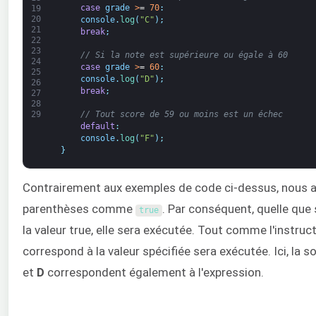
case
grade
>
=
70
:
19
20
console
.
log
(
"C"
)
;
21
break
;
22
23
// Si la note est supérieure ou égale à 60
24
case
grade
>
=
60
:
25
console
.
log
(
"D"
)
;
26
break
;
27
28
// Tout score de 59 ou moins est un échec
29
default
:
console
.
log
(
"F"
)
;
}
Contrairement aux exemples de code ci-dessus, nous avo
parenthèses comme
. Par conséquent, quelle que 
true
la valeur true, elle sera exécutée. Tout comme l'instruc
correspond à la valeur spécifiée sera exécutée. Ici, la s
et
D
correspondent également à l'expression.