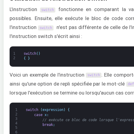
L'instruction
fonctionne en comparant la val
switch
possibles. Ensuite, elle exécute le bloc de code co
l'instruction
n'est pas différente de celle de l'
switch
l'instruction switch s'écrit ainsi :
1
switch
(
)
2
{
}
Voici un exemple de l'instruction
. Elle comport
switch
ainsi qu'une option de repli spécifiée par le mot-clé
def
lorsque l'exécution se termine ou lorsqu'aucun cas cor
1
switch
(
expression
)
{
2
case
x
:
3
// exécute ce bloc de code lorsque l'expres
4
break
;
5
6