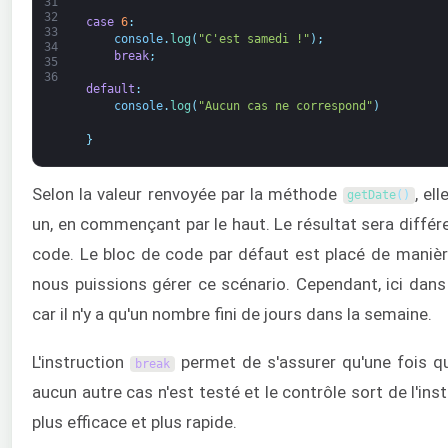
31
32
case
6
:
33
console
.
log
(
"C'est samedi !"
)
;
34
break
;
35
36
default
:
console
.
log
(
"Aucun cas ne correspond"
)
}
Selon la valeur renvoyée par la méthode
, el
getDate
(
)
un, en commençant par le haut. Le résultat sera différe
code. Le bloc de code par défaut est placé de manièr
nous puissions gérer ce scénario. Cependant, ici dans
car il n'y a qu'un nombre fini de jours dans la semaine.
L'instruction
permet de s'assurer qu'une fois q
break
aucun autre cas n'est testé et le contrôle sort de l'ins
plus efficace et plus rapide.