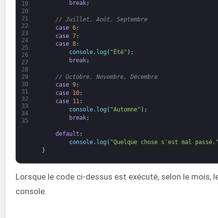
break
;
19
20
21
// Juillet, Août, Septembre
22
case
6
:
23
case
7
:
24
case
8
:
25
console
.
log
(
"Été"
)
;
26
break
;
27
28
// Octobre, Novembre, Décembre
29
30
case
9
:
31
case
10
:
32
case
11
:
33
console
.
log
(
"Automne"
)
;
34
break
;
35
default
:
console
.
log
(
"Quelque chose s'est mal passé.
}
Lorsque le code ci-dessus est exécuté, selon le mois, l
console.