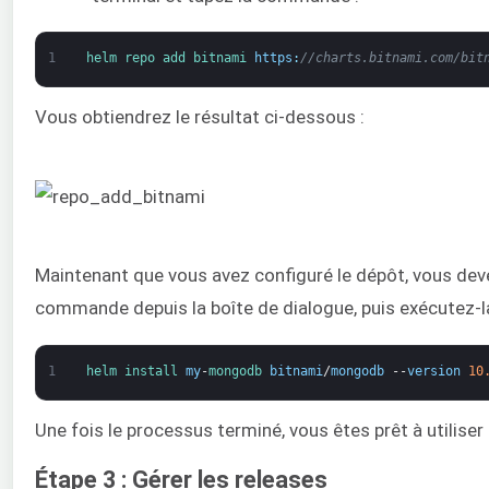
1
helm 
repo 
add 
bitnami 
https
:
//charts.bitnami.com/bit
Vous obtiendrez le résultat ci-dessous :
Maintenant que vous avez configuré le dépôt, vous devez
commande depuis la boîte de dialogue, puis exécutez-la
1
helm 
install 
my
-
mongodb 
bitnami
/
mongodb
--
version
10
Une fois le processus terminé, vous êtes prêt à utilis
Étape 3 : Gérer les releases