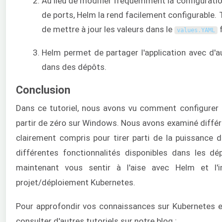
Au lieu de modifier fréquemment la configurati
de ports, Helm la rend facilement configurable. To
de mettre à jour les valeurs dans le
f
values
.
YAML
Helm permet de partager l'application avec d'a
dans des dépôts.
Conclusion
Dans ce tutoriel, nous avons vu comment configurer 
partir de zéro sur Windows. Nous avons examiné différ
clairement compris pour tirer parti de la puissance
différentes fonctionnalités disponibles dans les d
maintenant vous sentir à l'aise avec Helm et l'
projet/déploiement Kubernetes.
Pour approfondir vos connaissances sur Kubernetes e
consulter d'autres tutoriels sur notre blog :