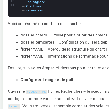
13
├─
.
helmignore
14
├─
Chart
.
yaml
├─
values
.
yaml
Voici un résumé du contenu de la sortie :
dossier charts – Utilisé pour ajouter des charts
dossier templates – Configuration qui sera déplo
fichier YAML – Aperçu de la structure du chart H
fichier YAML – Informations de formatage pour c
Ensuite, suivez les étapes ci-dessous pour installer et c
Configurer l'image et le pull
Ouvrez le
fichier. Recherchez-y le nœud ima
values
.
YAML
configurer comme vous le souhaitez. Les valeurs poss
. Vous trouverez l'ensemble complet des valeurs
Latest