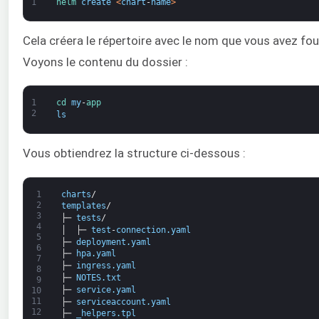
1
helm 
create
<
chart
-
name
>
Cela créera le répertoire avec le nom que vous avez fou
Voyons le contenu du dossier :
1
cd 
my
-
app
2
ls
Vous obtiendrez la structure ci-dessous :
1
charts
/
2
templates
/
3
├─
tests
/
4
│
├─
test
-
connection
.
yaml
5
├─
deployment
.
yaml
6
├─
hpa
.
yaml
7
├─
ingress
.
yaml
8
├─
NOTES
.
txt
9
├─
service
.
yaml
10
11
├─
serviceaccount
.
yaml
12
├─
_helpers
.
tpl