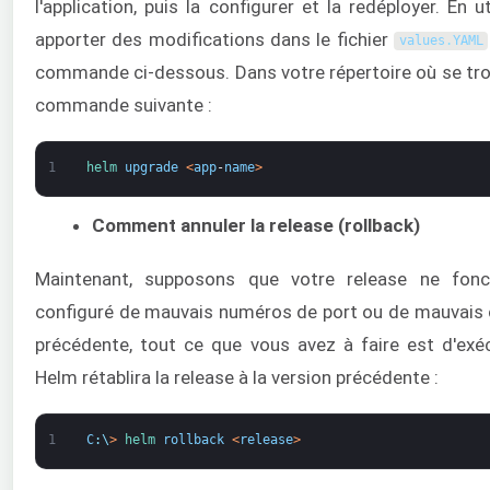
l'application, puis la configurer et la redéployer. En
apporter des modifications dans le fichier
values
.
YAML
commande ci-dessous. Dans votre répertoire où se trou
commande suivante :
1
helm 
upgrade
<
app
-
name
>
Comment annuler la release (rollback)
Maintenant, supposons que votre release ne fonct
configuré de mauvais numéros de port ou de mauvais c
précédente, tout ce que vous avez à faire est d'ex
Helm rétablira la release à la version précédente :
1
C
:
\
>
helm 
rollback
<
release
>