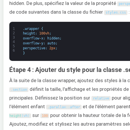
hidden. De plus, spécifiez la valeur de la propriété
persp
de code suivantes dans la classe du fichier
:
styles
.
css
1
.
wrapper
{
2
height
:
100vh
;
3
overflow
-
x
:
hidden
;
4
overflow
-
y
:
auto
;
5
perspective
:
2px
;
6
}
Étape 4 : Ajouter du style pour la classe .
À la suite de la classe wrapper, ajoutez des styles à la
définit la taille, l'affichage et les propriétés d
.
section
principales. Définissez la position sur
pour ali
relative
l'élément enfant
et de l'élément paren
.
parallax
:
:
after
sur
pour obtenir la hauteur totale de la f
height
(
vh
)
100
Ajoutez, modifiez et stylisez les autres paramètres se