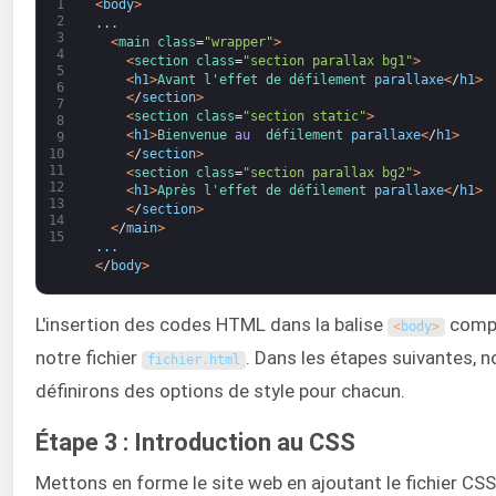
1
<
body
>
2
.
.
.
3
<
main 
class
=
"wrapper"
>
4
<
section 
class
=
"section parallax bg1"
>
5
<
h1
>
Avant 
l'effet de 
défilement 
parallaxe
<
/
h1
>
6
<
/
section
>
7
<
section 
class
=
"section static"
>
8
<
h1
>
Bienvenue 
au 
défilement 
parallaxe
<
/
h1
>
9
<
/
section
>
10
11
<
section 
class
=
"section parallax bg2"
>
12
<
h1
>
Après 
l'effet de 
défilement 
parallaxe
<
/
h1
>
13
<
/
section
>
14
<
/
main
>
15
.
.
.
<
/
body
>
L'insertion des codes HTML dans la balise
compl
<
body
>
notre fichier
. Dans les étapes suivantes, n
fichier
.
html
définirons des options de style pour chacun.
Étape 3 : Introduction au CSS
Mettons en forme le site web en ajoutant le fichier CSS 