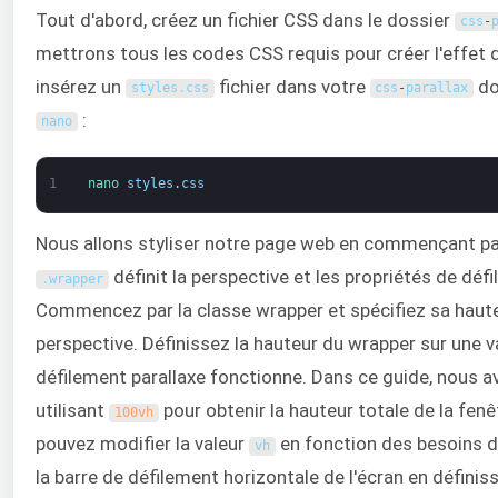
Tout d'abord, créez un fichier CSS dans le dossier
css
-
mettrons tous les codes CSS requis pour créer l'effet d
insérez un
fichier dans votre
do
styles
.
css
css
-
parallax
:
nano
1
nano 
styles
.
css
Nous allons styliser notre page web en commençant pa
définit la perspective et les propriétés de déf
.
wrapper
Commencez par la classe wrapper et spécifiez sa haute
perspective. Définissez la hauteur du wrapper sur une v
défilement parallaxe fonctionne. Dans ce guide, nous av
utilisant
pour obtenir la hauteur totale de la fenê
100vh
pouvez modifier la valeur
en fonction des besoins de
vh
la barre de défilement horizontale de l'écran en définis