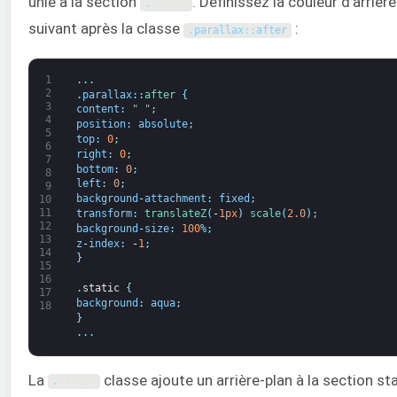
unie à la section
. Définissez la couleur d'arrièr
.
static
suivant après la classe
:
.
parallax
:
:
after
1
.
.
.
2
.
parallax
:
:
after
{
3
content
:
" "
;
4
position
:
absolute
;
5
top
:
0
;
6
right
:
0
;
7
bottom
:
0
;
8
left
:
0
;
9
background
-
attachment
:
fixed
;
10
11
transform
:
translateZ
(
-
1px
)
scale
(
2.0
)
;
12
background
-
size
:
100
%
;
13
z
-
index
:
-
1
;
14
}
15
16
.
static
{
17
background
:
aqua
;
18
}
.
.
.
La
classe ajoute un arrière-plan à la section st
.
static