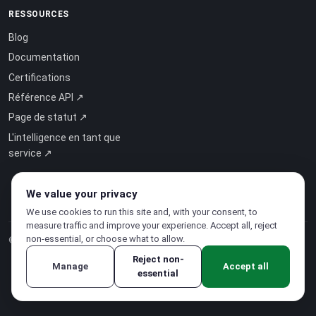
RESSOURCES
Blog
Documentation
Certifications
Référence API ↗
Page de statut ↗
L'intelligence en tant que
service ↗
We value your privacy
We use cookies to run this site and, with your consent, to
measure traffic and improve your experience. Accept all, reject
non-essential, or choose what to allow.
© 2026 CloudSigma Holding AG.
Tous droits réservés
.
Reject non-
Manage
Accept all
essential
Politique de confidentialité
·
Conditions d'utilisation