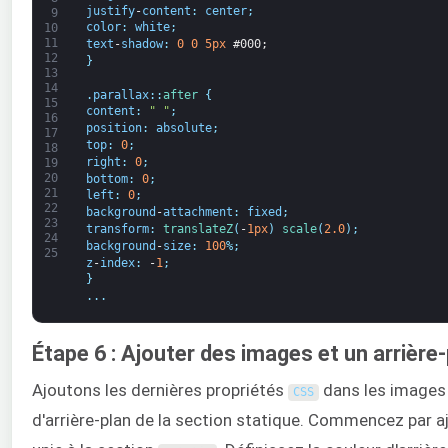
justify
-
content
:
center
;
9
color
:
white
;
10
11
text
-
shadow
:
0
0
5px
#000;
12
}
13
14
.
parallax
:
:
after
{
15
content
:
" "
;
16
position
:
absolute
;
17
top
:
0
;
18
right
:
0
;
19
20
bottom
:
0
;
21
left
:
0
;
22
background
-
attachment
:
fixed
;
23
transform
:
translateZ
(
-
1px
)
scale
(
2.0
)
;
24
background
-
size
:
100
%
;
25
z
-
index
:
-
1
;
}
.
.
.
Étape 6 : Ajouter des images et un arrière
Ajoutons les dernières propriétés
dans les images d
CSS
d'arrière-plan de la section statique. Commencez par aj