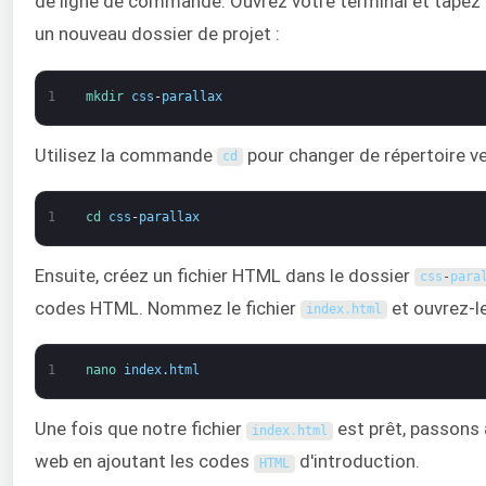
de ligne de commande. Ouvrez votre terminal et tapez
un nouveau dossier de projet :
1
mkdir 
css
-
parallax
Utilisez la commande
pour changer de répertoire ve
cd
1
cd 
css
-
parallax
Ensuite, créez un fichier HTML dans le dossier
css
-
para
codes HTML. Nommez le fichier
et ouvrez-l
index
.
html
1
nano 
index
.
html
Une fois que notre fichier
est prêt, passons à
index
.
html
web en ajoutant les codes
d'introduction.
HTML