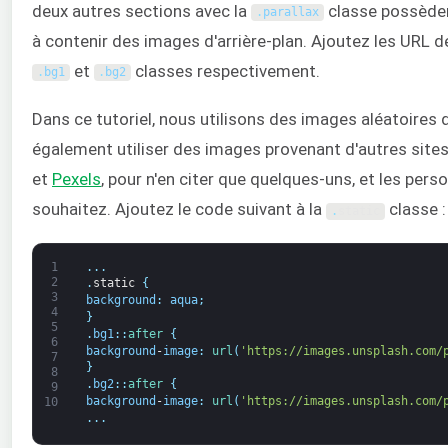
deux autres sections avec la
classe possèden
.
parallax
à contenir des images d'arrière-plan. Ajoutez les URL d
et
classes respectivement.
.
bg1
.
bg2
Dans ce tutoriel, nous utilisons des images aléatoires
également utiliser des images provenant d'autres si
et
Pexels
, pour n'en citer que quelques-uns, et les per
souhaitez. Ajoutez le code suivant à la
classe :
.
static
1
.
.
.
2
.
static
{
3
background
:
aqua
;
4
}
5
.
bg1
:
:
after
{
6
background
-
image
:
url
(
'https://images.unsplash.com/
7
}
8
.
bg2
:
:
after
{
9
background
-
image
:
url
(
'https://images.unsplash.com/
10
.
.
.