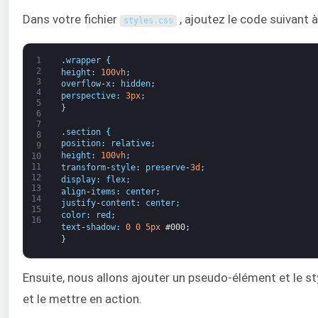
Dans votre fichier
, ajoutez le code suivant à
styles
.
css
1
.
wrapper
{
2
height
:
100vh
;
3
overflow
-
x
:
hidden
;
4
perspective
:
3px
;
5
}
6
7
.
section
{
8
position
:
relative
;
9
height
:
100vh
;
10
11
transform
-
style
:
preserve
-
3d
;
12
display
:
flex
;
13
align
-
items
:
center
;
14
justify
-
content
:
center
;
15
color
:
red
;
16
text
-
shadow
:
0
0
5px
#000;
}
Ensuite, nous allons ajouter un pseudo-élément et le styl
et le mettre en action.