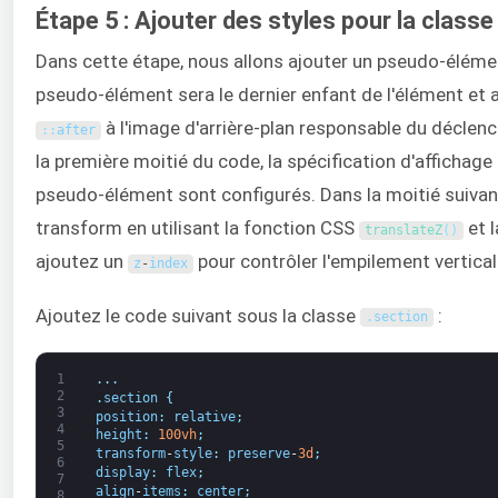
Étape 5 : Ajouter des styles pour la classe 
Dans cette étape, nous allons ajouter un pseudo-éléme
pseudo-élément sera le dernier enfant de l'élément et
à l'image d'arrière-plan responsable du déclenc
:
:
after
la première moitié du code, la spécification d'affichag
pseudo-élément sont configurés. Dans la moitié suivant
transform en utilisant la fonction CSS
et 
translateZ
(
)
ajoutez un
pour contrôler l'empilement vertical
z
-
index
Ajoutez le code suivant sous la classe
:
.
section
1
.
.
.
2
.
section
{
3
position
:
relative
;
4
height
:
100vh
;
5
transform
-
style
:
preserve
-
3d
;
6
display
:
flex
;
7
align
-
items
:
center
;
8