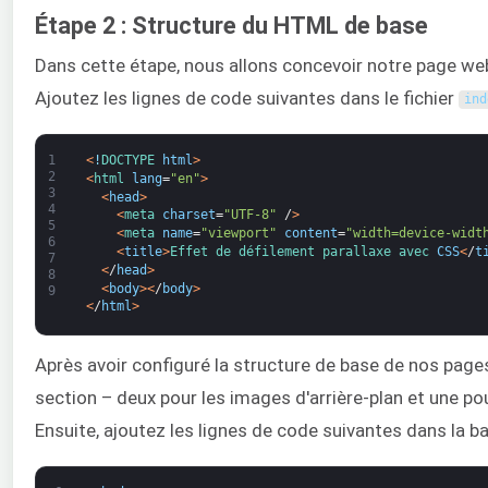
Étape 2 : Structure du HTML de base
Dans cette étape, nous allons concevoir notre page we
Ajoutez les lignes de code suivantes dans le fichier
ind
1
<
!
DOCTYPE 
html
>
2
<
html 
lang
=
"en"
>
3
<
head
>
4
<
meta 
charset
=
"UTF-8"
/
>
5
<
meta 
name
=
"viewport"
content
=
"width=device-widt
6
<
title
>
Effet de 
défilement 
parallaxe 
avec 
CSS
<
/
t
7
<
/
head
>
8
<
body
>
<
/
body
>
9
<
/
html
>
Après avoir configuré la structure de base de nos page
section – deux pour les images d'arrière-plan et une pour
Ensuite, ajoutez les lignes de code suivantes dans la b