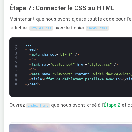
Étape 7 : Connecter le CSS au HTML
Maintenant que nous avons ajouté tout le code pour l'ef
le fichier
avec le fichier
:
styles
.
css
index
.
html
1
.
.
.
2
<
head
>
3
<
meta 
charset
=
"UTF-8"
/
>
4
<
^
>
5
<
link 
rel
=
"stylesheet"
href
=
"styles.css"
/
>
6
<
^
>
7
<
meta 
name
=
"viewport"
content
=
"width=device-width
8
<
title
>
Effet de 
défilement 
parallaxe 
avec 
CSS
<
/
ti
9
<
/
head
>
10
.
.
.
Ouvrez
que nous avons créé à l'
Étape 2
et da
index
.
html