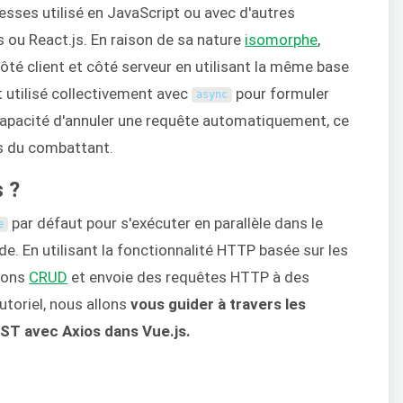
esses utilisé en JavaScript ou avec d'autres
 ou React.js. En raison de sa nature
isomorphe
,
té client et côté serveur en utilisant la même base
nt utilisé collectivement avec
pour formuler
async
a capacité d'annuler une requête automatiquement, ce
rs du combattant.
 ?
par défaut pour s'exécuter en parallèle dans le
e
e. En utilisant la fonctionnalité HTTP basée sur les
ions
CRUD
et envoie des requêtes HTTP à des
utoriel, nous allons
vous guider à travers les
EST avec Axios dans Vue.js.