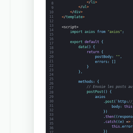
<
/
li
>
8
<
/
ul
>
9
<
/
div
>
10
11
<
/
template
>
12
13
<script>
14
import 
axios 
from
"axios"
;
15
16
export
default
{
17
data
(
)
{
18
return
{
19
20
postBody
:
""
,
21
errors
:
[
]
22
}
23
}
,
24
25
methods
:
{
26
// Envoie les posts au
27
postPost
(
)
{
28
axios
29
30
.
post
(
`
http
:
//
31
body
:
this
32
}
)
33
.
then
(
(
respons
34
.
catch
(
(
e
)
=
>
35
this
.
error
36
}
)
37