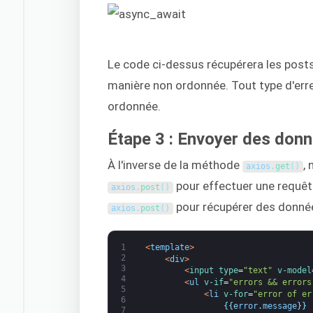
Le code ci-dessus récupérera les post
manière non ordonnée. Tout type d'erre
ordonnée.
Étape 3 : Envoyer des donn
À l'inverse de la méthode
,
axios
.
get
(
)
pour effectuer une requê
axios
.
post
(
)
pour récupérer des donnée
axios
.
post
(
)
1
<
template
>
2
<
div
>
3
<
input 
type
=
"text"
v-model
4
<
ul
v-if
=
"errors && errors
5
<
li
v-for
=
"error of er
6
{
{
error
.
message
}
}
7