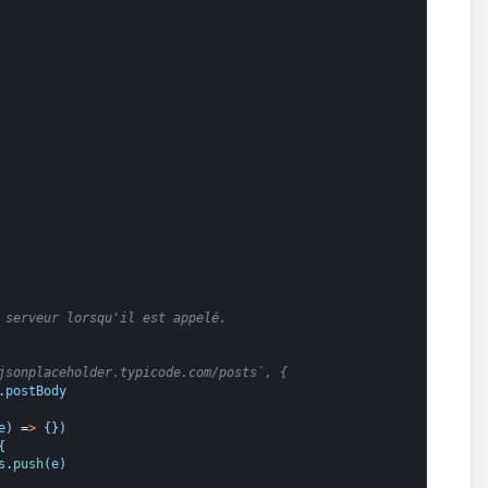
 serveur lorsqu'il est appelé.
jsonplaceholder.typicode.com/posts`, {
.
postBody
e
)
=
>
{
}
)
{
s
.
push
(
e
)