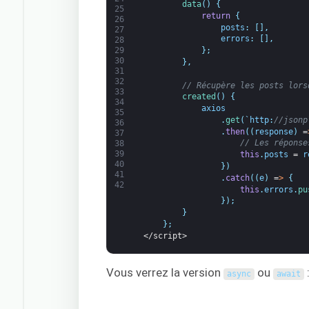
data
(
)
{
25
return
{
26
posts
:
[
]
,
27
errors
:
[
]
,
28
}
;
29
30
}
,
31
32
// Récupère les posts lors
33
created
(
)
{
34
axios
35
.
get
(
`
http
:
//jsonp
36
.
then
(
(
response
)
=
37
// Les réponse
38
39
this
.
posts
=
r
40
}
)
41
.
catch
(
(
e
)
=
>
{
42
this
.
errors
.
pu
}
)
;
}
}
;
</script>
Vous verrez la version
ou
async
await