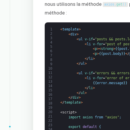
nous utilisons la méthode
axios
.
get
(
)
méthode :
1
<
template
>
2
<
div
>
3
<
ul
v-if
=
"posts && posts.l
4
<
li
v-for
=
"post of pos
5
<
p
>
<
strong
>
{
{
post
.
6
<
p
>
{
{
post
.
body
}
}
<
/
7
<
/
li
>
8
<
/
ul
>
9
10
11
<
ul
v-if
=
"errors && errors
12
<
li
v-for
=
"error of er
13
{
{
error
.
message
}
}
14
<
/
li
>
15
<
/
ul
>
16
<
/
div
>
17
<
/
template
>
18
19
20
<script>
21
import 
axios 
from
"axios"
;
22
23
export
default
{
24