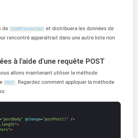
s de
et distribuera les données de
JSONPlaceholder
ur rencontré apparaîtrait dans une autre liste non
ées à l'aide d'une requête POST
 nous allons maintenant utiliser la méthode
te
. Regardez comment appliquer la méthode
POST
s :
=
"postBody"
@
change
=
"postPost()"
/
>
.length"
>
rors"
>