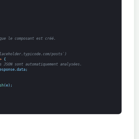
que le composant est créé.
laceholder.typicode.com/posts`)
>
{
s JSON sont automatiquement analysées.
esponse
.
data
;
sh
(
e
)
;
: