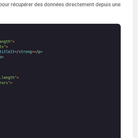
pour récupérer des données directement depuis une
ength"
>
ts"
>
title
}
}
<
/
strong
>
<
/
p
>
p
>
.length"
>
rors"
>