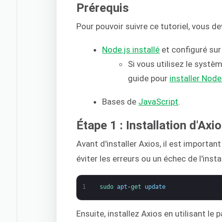
Prérequis
Pour pouvoir suivre ce tutoriel, vous d
Node.js installé
et configuré su
Si vous utilisez le systè
guide pour
installer Node
Bases de
JavaScript
.
Étape 1 : Installation d'Axi
Avant d'installer Axios, il est importa
éviter les erreurs ou un échec de l'instal
1
sudo 
apt
-
get 
update
Ensuite, installez Axios en utilisant le