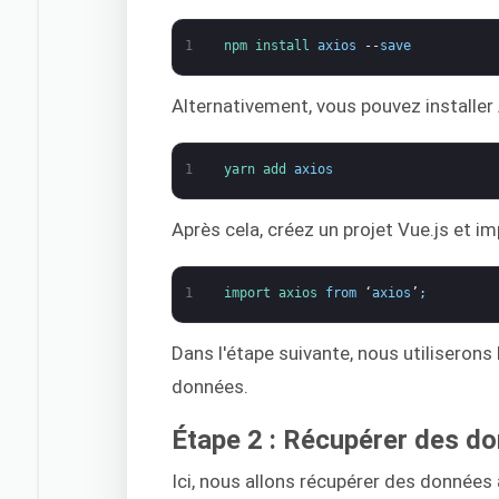
1
npm 
install 
axios
--
save
Alternativement, vous pouvez installer 
1
yarn 
add 
axios
Après cela, créez un projet Vue.js et im
1
import 
axios 
from
‘
axios
’
;
Dans l'étape suivante, nous utiliseron
données.
Étape 2 : Récupérer des do
Ici, nous allons récupérer des données 