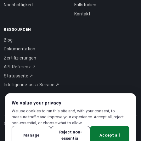
Nachhaltigkeit
Fallstudien
Kontakt
RESSOURCEN
Blog
Dokumentation
Zertifizierungen
API-Referenz ↗
Statusseite ↗
Intelligence-as-a-Service ↗
We value your privacy
We use cookies to run this site and, with your consent, to
measure traffic and improve your experience. Accept all, reject
non-essential, or choose what to allow.
© 2026 CloudSigma Holding AG.
Alle Rechte vorbehalten
.
Reject non-
Manage
Accept all
essential
Datenschutzerklärung
·
Nutzungsbedingungen