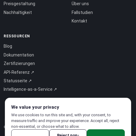
Preisgestaltung
Über uns
Nachhaltigkeit
Fallstudien
Kontakt
RESSOURCEN
Blog
Dokumentation
Zertifizierungen
API-Referenz ↗
Statusseite ↗
Intelligence-as-a-Service ↗
We value your privacy
We use cookies to run this site and, with your consent, to
measure traffic and improve your experience. Accept all, reject
non-essential, or choose what to allow.
© 2026 CloudSigma Holding AG.
Alle Rechte vorbehalten
.
Reject non-