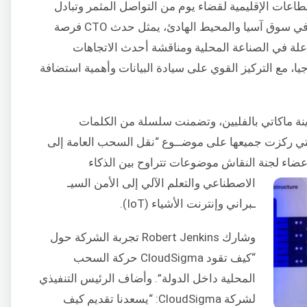
طاعات الإقليمية لقضاء يوم من التواصل المثمر وتبادل
المعرفة. ومع حضور CloudSigma المتزايد في سوق آسيا والمحيط الهادئ، يمثل حدث CTO فرصة
علة في الصناعة المحلية ومناقشة أحدث الاتجاهات
يا، مع التركيز القوي على سيادة البيانات وأهمية استضافة
 من أبريل في مدينة ماكاتي بالفلبين، وتضمنت سلسلة من الكلمات
تي ركزت جميعها على موضـ
ـوع “نقل السحب العامة إلى
ضاء لجنة النقاش موضوعات تتراوح بين الذكاء
الاصطناعي والتعلم الآلي إلى الأمن السيـ
ـبراني وإنترنت الأشياء (IoT).
وشارك Robert Jenkins تجربة الشركة حول
“كيف تقود CloudSigma حركة السحب
المحلية داخل الدولة”. وأضاف الرئيس التنفيذي
لشركة CloudSigma: “يسعدنا تقديم كيف