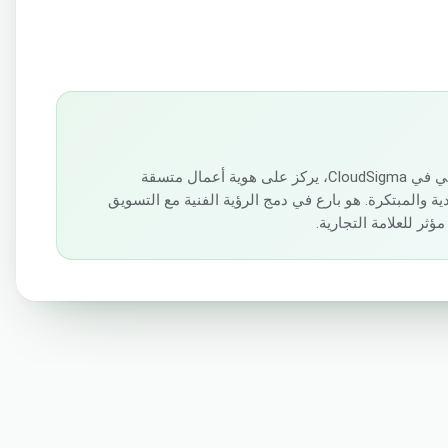
Preslav Dobrev هو مصمم إبداعي في CloudSigma، يركز على هوية أعمال متسقة
ة والمبتكرة. هو بارع في دمج الرؤية الفنية مع التسويق
ر للعلامة التجارية.