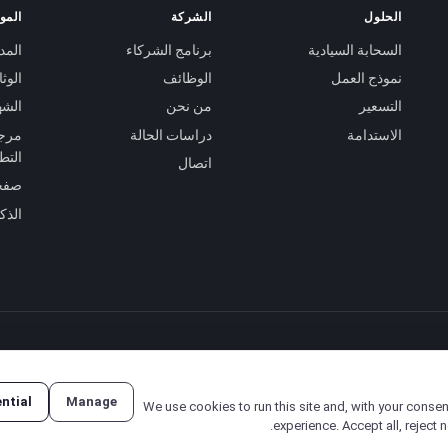
الحلول
الشركة
الموا
السحابة السيادية
برنامج الشركاء
المد
نموذج العمل
الوظائف
الوث
التسعير
من نحن
الشه
الاستدامة
دراسات الحالة
مرجع
التط
اتصال
صفحة
الذك
سياسة الخصوصية
·
شروط الخدمة
ntial
Manage
We use cookies to run this site and, with your consen
experience. Accept all, reject 