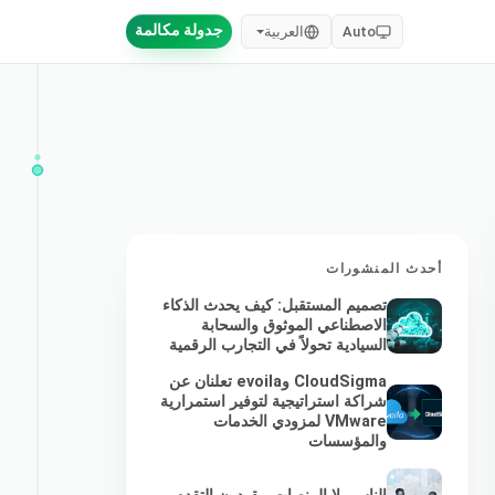
جدولة مكالمة
Auto
العربية
أحدث المنشورات
تصميم المستقبل: كيف يحدث الذكاء
الاصطناعي الموثوق والسحابة
السيادية تحولاً في التجارب الرقمية
CloudSigma وevoila تعلنان عن
شراكة استراتيجية لتوفير استمرارية
VMware لمزودي الخدمات
والمؤسسات