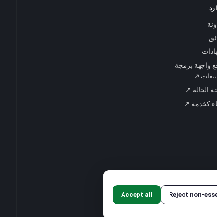
رد
ونة
ائق
ادات
 واجهة برمجة
بيقات ↗
 الحالة ↗
اء كخدمة ↗
Accept all
Reject non-esse