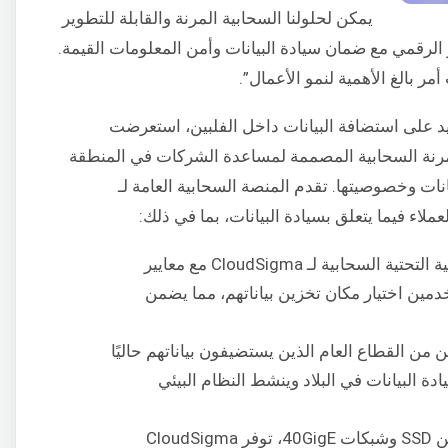
يمكن لحلولنا السحابية المرنة والقابلة للتطوير
لرقمي مع ضمان سيادة البيانات وأمن المعلومات القيمة.
مر بالغ الأهمية لنمو الأعمال”.
زايد على استضافة البيانات داخل الفلبين، استعرضت
رنة السحابية المصممة لمساعدة الشركات في المنطقة
ات وخصوصيتها. تقدم المنصة السحابية العامة لـ
أمن البيانات وخصوصيتها – تتوافق البنية التحتية السحابية لـ CloudSigma مع معايير
دمين اختيار مكان تخزين بياناتهم، مما يضمن
من القطاع العام الذين يستضيفون بياناتهم حاليًا
دة البيانات في البلاد وينشط النظام البيئي
الأداء العالي والموثوقية – بفضل تخزين SSD وشبكات 40GigE، توفر CloudSigma