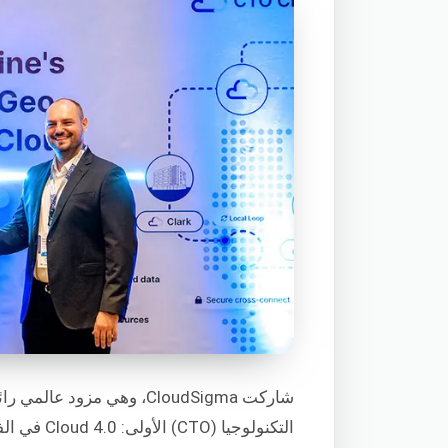
شاركت CloudSigma، وهي مز
التكنولوجي