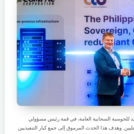
ود عالمي رائد للحوسبة السحابية العامة، في قمة رئيس مسؤولي
ا (CTO) الأولى: Cloud 4.0 في الفلبين. وهدف هذا الحدث المرموق إلى جمع كبار التنفيذيين