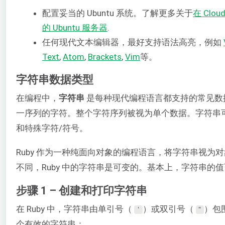
配置妥当的 Ubuntu 系统。了解更多关于
在 Clo
的 Ubuntu 服务器
.
任何现代文本编辑器，最好支持语法高亮，例如
Text
,
Atom
,
Brackets
,
Vim
等。
字符串数据类型
在编程中，
字符串
是每种现代编程语言都支持的常见数
一序列的字符。整个字符序列被视为单个数据。字符串
和特殊字符/符号。
Ruby 作为一种纯面向对象的编程语言，将字符串视为
不同，Ruby 中的字符串是可变的。基本上，字符串的
步骤 1 – 创建和打印字符串
在 Ruby 中，字符串由单引号（
）或双引号（
）包围
'
"
个有效的字符串：