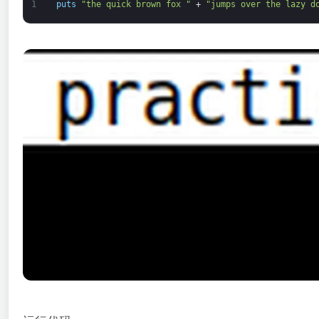
1
puts
"the quick brown fox "
+
"jumps over the lazy d