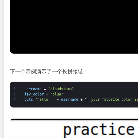
下一个示例演示了一个长拼接链：
1
username
=
"cloudsigma"
2
fav_color
=
"blue"
3
puts
"hello, "
+
username
+
"! your favorite color i