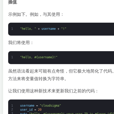
插值
.
示例如下。例如，与其使用：
1
"hello, "
+
username
+
"!"
我们将使用：
1
"hello, #{username}!"
虽然语法看起来可能有点奇怪，但它极大地简化了代码
方法来将变量值转换为字符串。
让我们使用这种新技术来更新我们之前的代码：
1
username
=
"cloudsigma"
2
user_id
=
20
3