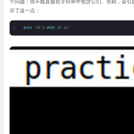
个问题：你不能直接在字符串中包含它们。否则，会引
示了这一点：
1
puts
'it'
s
what 
it 
is
'