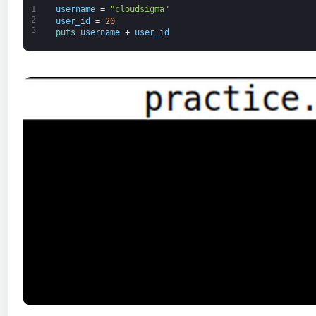
1
username
=
"cloudsigma"
2
user_id
=
20
3
puts 
username
+
user_id