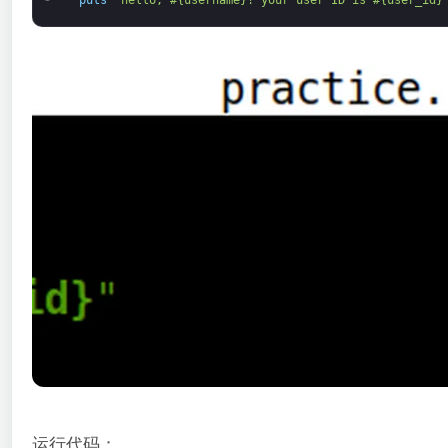
puts
"hello, #{username}! your user ID is #{user_id}
运行代码：