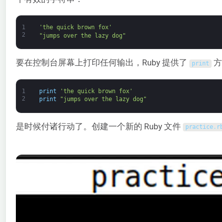
1
'the quick brown fox'
2
"jumps over the lazy dog"
要在控制台屏幕上打印任何输出，Ruby 提供了
方
print
1
print
'the quick brown fox'
2
print
"jumps over the lazy dog"
是时候付诸行动了。创建一个新的 Ruby 文件
practice
.
r