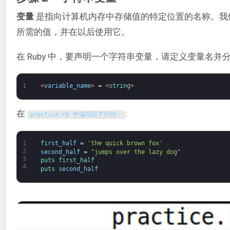
变量
是指向计算机内存中存储值的特定位置的名称。我
所需的值，并在以后使用它。
在 Ruby 中，要声明一个字符串变量，请定义变量名并
1
<
variable_name
>
=
<
string
>
在
:
practice
.
rb 中编写以下代码：
1
first_half
=
'the quick brown fox'
2
second_half
=
"jumps over the lazy dog"
3
puts 
first_half
4
puts 
second_half