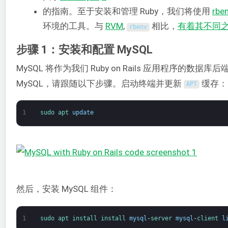
的指南。至于安装和管理 Ruby，我们将使用
rbe
环境的工具。与
RVM
,
相比，
有着其不同
rbenv
步骤 1：安装和配置 MySQL
MySQL 将作为我们 Ruby on Rails 应用程序的数
MySQL，请跟随以下步骤。启动终端并更新
缓存：
APT
1
sudo 
apt 
update
然后，安装 MySQL 组件：
1
sudo 
apt 
install 
install 
mysql
-
server 
mysql
-
client 
l