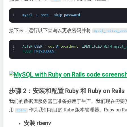
1
mysql
-
u
root
--
skip
-
password
接下来，运行以下查询以更改密码并将
mysql_native_pas
1
ALTER 
USER
'root'
@
'localhost'
IDENTIFIED 
WITH 
mysql_
2
FLUSH 
PRIVILEGES
;
步骤 2：安装和配置 Ruby 和 Ruby on Rails
我们的数据库服务器已准备好用于生产。我们现在需要安装
用
作为我们项目的 Ruby 版本管理器。Ruby on Rai
rbenv
安装 rbenv