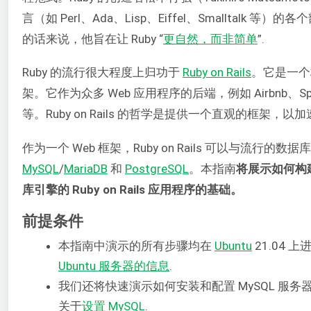
言（如 Perl、Ada、Lisp、Eiffel、Smalltalk 等
的话来说，他旨在让 Ruby “
更自然，而非简单
”.
Ruby 的流行很大程度上归功于
Ruby on Rails
。它是一个构
架。它作为众多 Web 应用程序的后端，例如 Airbnb、Spotif
等。Ruby on Rails 的哲学是提供一个直观的框架
作为一个 Web 框架，Ruby on Rails 可以与流行
MySQL
/
MariaDB
和
PostgreSQL
。本指南
将展示如何构建
库引擎的 Ruby on Rails 应用程序的基础。
前提条件
本指南中演示的所有步骤均在
Ubuntu
21.04
Ubuntu 服务器的信息
.
我们还将快速演示如何安装和配置 MySQL 服
关于
设置 MySQL
.