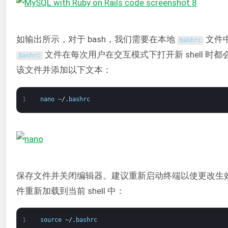
如输出所示，对于 bash，我们需要在本地
文件
bashrc
文件在每次用户在交互模式下打开新 shell 时
bashrc
该文件并添加以下文本：
1
nano
~
/
.
bashrc
保存文件并关闭编辑器。建议重新启动终端以使更改生
件重新加载到当前 shell 中：
1
source
~
/
.
bashrc