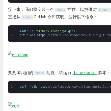
接下来，我们将安装一个
插件，以提供对
rbenv
rbenv 
直接从
GitHub 仓库获取。运行以下命令：
rbenv
1
mkdir
-
p
"$(rbenv root)"
/
plugins
2
git 
clone
https
:
//github.com/rbenv/ruby-build.git "$
要测试我们的
配置，请运行
rbenv-doctor
脚本：
rbenv
1
curl
-
fsSL 
https
:
//github.com/rbenv/rbenv-installer/