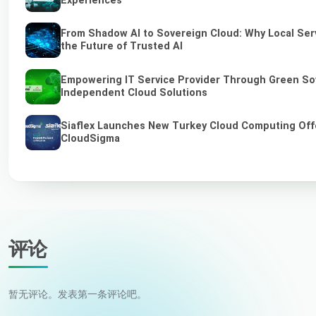
Experiences
From Shadow AI to Sovereign Cloud: Why Local Ser
the Future of Trusted AI
Empowering IT Service Provider Through Green So
Independent Cloud Solutions
Siaflex Launches New Turkey Cloud Computing Off
CloudSigma
评论
暂无评论。发表第一条评论吧。