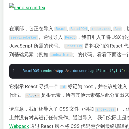
在顶部，它正在导入
,
,
,
，
React
ReactDOM
index
.
css
App
。通过导入
，我们引入了将 JSX 转
serviceWorker
React
JavaScript 所需的代码。
是将我们的 React 
ReactDOM
到基础元素（例如
）的代码。看看下面这一
index
.
html
1
ReactDOM
.
render
(
<
App
/
>
,
document
.
getElementById
(
'ro
它指示 React 寻找一个
标记为 root，并在该处注入 R
id
代码。
是根元素，所有其他元素都从此分支出
<
App
/
>
请注意，我们还导入了 CSS 文件（例如
），
index
.
css
上并没有对其进行任何操作。通过导入，我们实际上是
Webpack
通过 React 脚本将 CSS 代码包含到最终编译