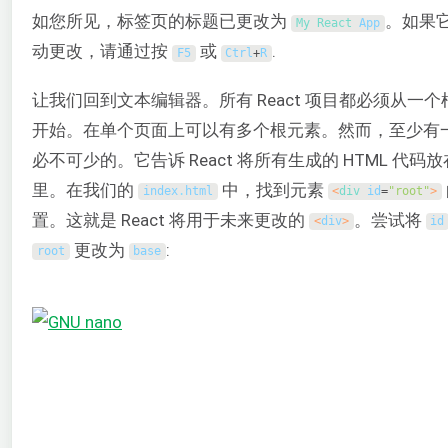
如您所见，标签页的标题已更改为
。如果
My 
React 
App
动更改，请通过按
或
.
F5
Ctrl
+
R
让我们回到文本编辑器。所有 React 项目都必须从一个
开始。在单个页面上可以有多个根元素。然而，至少有
必不可少的。它告诉 React 将所有生成的 HTML 代码
里。在我们的
中，找到元素
index
.
html
<
div 
id
=
"root"
>
置。这就是 React 将用于未来更改的
。尝试将
<
div
>
id
更改为
:
root
base