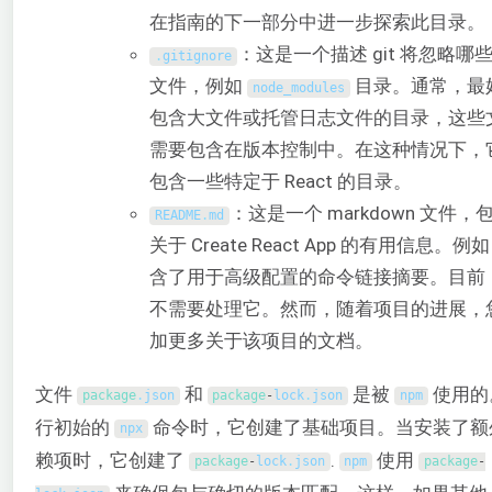
在指南的下一部分中进一步探索此目录。
：这是一个描述 git 将忽略哪
.
gitignore
文件，例如
目录。通常，最
node_modules
包含大文件或托管日志文件的目录，这些
需要包含在版本控制中。在这种情况下，
包含一些特定于 React 的目录。
：这是一个 markdown 文件，
README
.
md
关于 Create React App 的有用信息。
含了用于高级配置的命令链接摘要。目前
不需要处理它。然而，随着项目的进展，
加更多关于该项目的文档。
文件
和
是被
使用的
package
.
json
package
-
lock
.
json
npm
行初始的
命令时，它创建了基础项目。当安装了额
npx
赖项时，它创建了
.
使用
package
-
lock
.
json
npm
package
-