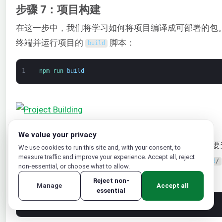
步骤 7：项目构建
在这一步中，我们将学习如何将项目编译成可部署的包
终端并运行项目的
脚本：
build
1
npm 
run 
build
We value your privacy
编译器将创建专用目录
，并在其中放置输出。要
build
/
We use cookies to run this site and, with your consent, to
measure traffic and improve your experience. Accept all, reject
译过程的作用，请打开
文件，它位于
index
.
html
build
/
non-essential, or choose what to allow.
中：
Reject non-
Manage
Accept all
essential
1
nano 
build
/
index
.
html