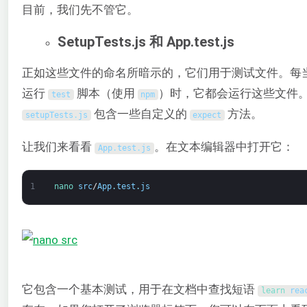
目前，我们先不管它。
SetupTests.js 和 App.test.js
正如这些文件的命名所暗示的，它们用于测试文件。每
运行
脚本（使用
）时，它都会运行这些文件
test
npm
包含一些自定义的
方法。
setupTests
.
js
expect
让我们来看看
。在文本编辑器中打开它：
App
.
test
.
js
1
nano 
src
/
App
.
test
.
js
它包含一个基本测试，用于在文档中查找短语
learn 
rea