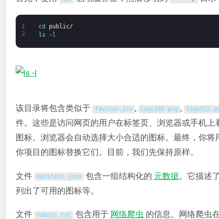
1
cd 
public
/
2
ls
-
l
该目录将包含类似于
,
,
favicon
.
ico
logo192
.
png
logo512
.
p
件。这些是访问网页的用户在标签页、浏览器或手机上
图标。浏览器会自动选择大小合适的图标。最终，你将
你项目的图标替换它们。目前，我们先保持原样。
文件
包含一组结构化的
元数据
。它描述
manifest
.
json
列出了可用的图标等。
文件
包含用于
网络爬虫
的信息。网络爬虫
robots
.
txt