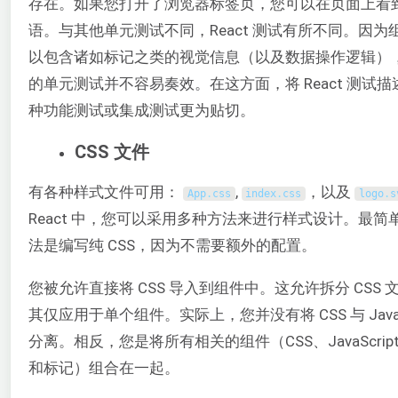
存在。如果您打开了浏览器标签页，您可以在页面上看
语。与其他单元测试不同，React 测试有所不同。因为
以包含诸如标记之类的视觉信息（以及数据操作逻辑）
的单元测试并不容易奏效。在这方面，将 React 测试描
种功能测试或集成测试更为贴切。
CSS 文件
有各种样式文件可用：
,
，以及
App
.
css
index
.
css
logo
.
s
React 中，您可以采用多种方法来进行样式设计。最简
法是编写纯 CSS，因为不需要额外的配置。
您被允许直接将 CSS 导入到组件中。这允许拆分 CSS 
其仅应用于单个组件。实际上，您并没有将 CSS 与 JavaSc
分离。相反，您是将所有相关的组件（CSS、JavaScrip
和标记）组合在一起。