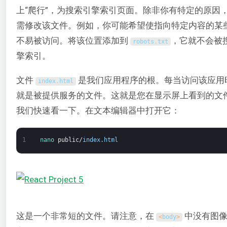
上“爬行”，为搜索引擎索引页面。除非你有特定的原因
需修改该文件。例如，你可能希望使指向特定内容的某些 
不易被访问。将该位置添加到
，它就不会被
robots
.
txt
擎索引。
文件
是我们应用程序的根。每当访问该应用
index
.
html
就是被提供服务的文件。这就是您在显示屏上看到的文
我们快速看一下。在文本编辑器中打开它：
1
nano 
public
/
index
.
html
这是一个非常短的文件。请注意，在
中没有图像
<
body
>