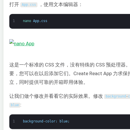
打开
，使用文本编辑器：
App
.
css
1
nano 
App
.
css
这是一个标准的 CSS 文件，没有特殊的 CSS 预处理器
要，您可以在以后添加它们。Create React App 力求
立，同时提供可靠的开箱即用体验。
让我们做个修改并看看它的实际效果。修改
background
-
c
:
blue
1
background
-
color
:
blue
;