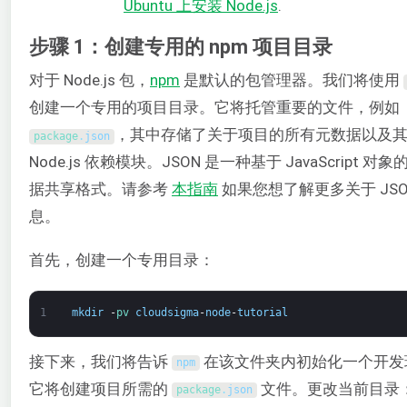
Ubuntu 上安装 Node.js
.
步骤 1：创建专用的 npm 项目目录
对于 Node.js 包，
npm
是默认的包管理器。我们将使用
创建一个专用的项目目录。它将托管重要的文件，例如
，其中存储了关于项目的所有元数据以及
package
.
json
Node.js 依赖模块。JSON 是一种基于 JavaScript 对
据共享格式。请参考
本指南
如果您想了解更多关于 JSO
息。
首先，创建一个专用目录：
1
mkdir
-
pv 
cloudsigma
-
node
-
tutorial
接下来，我们将告诉
在该文件夹内初始化一个开发
npm
它将创建项目所需的
文件。更改当前目录
package
.
json