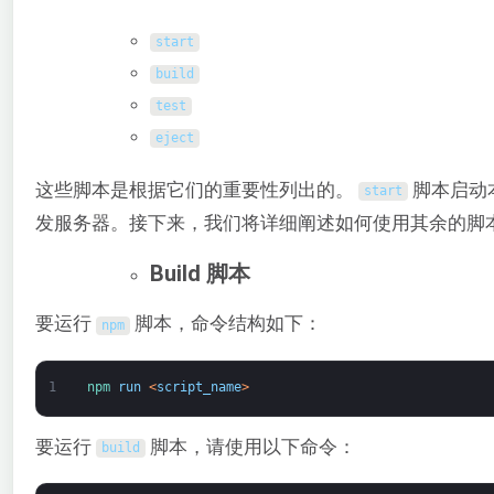
start
build
test
eject
这些脚本是根据它们的重要性列出的。
脚本启动
start
发服务器。接下来，我们将详细阐述如何使用其余的脚
Build 脚本
要运行
脚本，命令结构如下：
npm
1
npm 
run
<
script_name
>
要运行
脚本，请使用以下命令：
build