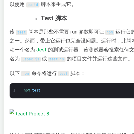
以使用
脚本来生成它。
build
Test 脚本
该
脚本是那些不需要 run 参数即可让
运行它
test
npm
之一。然而，带上它运行也完全没问题。运行时，此脚
动一个名为
Jest
的测试运行器。该测试器会搜索任何
名为
或
的项目文件并运行这些文件。
.
spec
.
js
test
.
js
以下
命令将运行
脚本：
npm
test
1
npm 
test