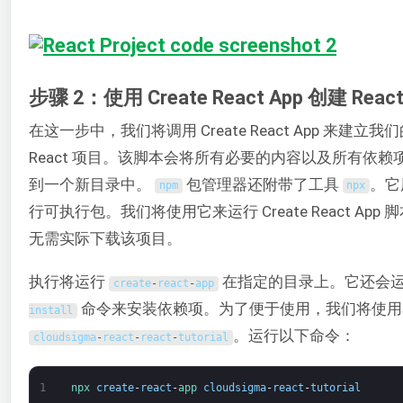
步骤 2：使用 Create React App 创建 Reac
在这一步中，我们将调用 Create React App 来建立我
React 项目。该脚本会将所有必要的内容以及所有依赖
到一个新目录中。
包管理器还附带了工具
。它
npm
npx
行可执行包。我们将使用它来运行 Create React App 
无需实际下载该项目。
执行将运行
在指定的目录上。它还会
create
-
react
-
app
命令来安装依赖项。为了便于使用，我们将使用
install
。运行以下命令：
cloudsigma
-
react
-
react
-
tutorial
1
npx 
create
-
react
-
app 
cloudsigma
-
react
-
tutorial