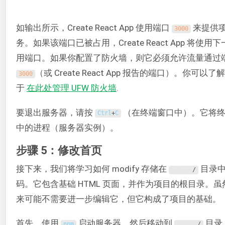
如输出所示，Create React App 使用端口
来提供
3000
务。如果该端口已被占用，Create React App 将使用
用端口。如果你配置了防火墙，则它必须允许流量通过
（或 Create React App 报告的端口）。你可以
3000
于
在此处管理 UFW 防火墙
.
要退出服务器，请按
（在终端窗口中）。它将终
Ctrl
+
C
中的进程（服务器实例）。
步骤 5：修改首页
接下来，我们将学习如何 modify 存储在
目录中
public
/
码。它包含基础 HTML 页面，并作为项目的根目录。虽
来可能不需要进一步编辑它，但它构成了项目的基础。
首先，使用
启动服务器，然后移动到
目录
npm
public
/