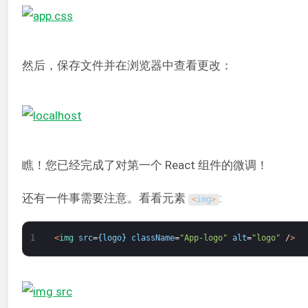
然后，保存文件并在浏览器中查看更改：
瞧！您已经完成了对第一个 React 组件的微调！
还有一件事需要注意。看看元素
:
<
img
>
1
<
img 
src
=
{
logo
}
className
=
"App-logo"
alt
=
"logo"
/
>