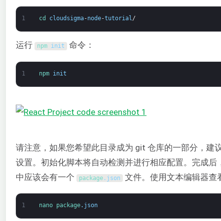
1
cd 
cloudsigma
-
node
-
tutorial
/
运行
命令：
npm 
init
1
npm 
init
请注意，如果您希望此目录成为 git 仓库的一部分，建
设置。初始化脚本将自动检测并进行相应配置。完成后
中应该会有一个
文件。使用文本编辑器查
package
.
json
1
nano 
package
.
json