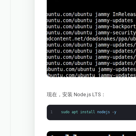
现在，安装 Node.js LTS：
1
sudo 
apt 
install 
nodejs
-
y