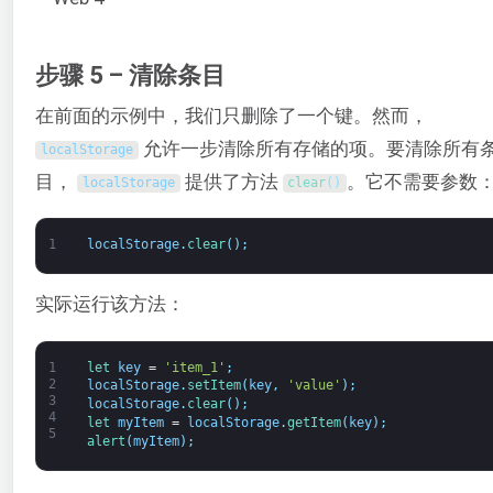
步骤 5 – 清除条目
在前面的示例中，我们只删除了一个键。然而，
允许一步清除所有存储的项。要清除所有
localStorage
目，
提供了方法
。它不需要参数
localStorage
clear
(
)
1
localStorage
.
clear
(
)
;
实际运行该方法：
1
let 
key
=
'item_1'
;
2
localStorage
.
setItem
(
key
,
'value'
)
;
3
localStorage
.
clear
(
)
;
4
let 
myItem
=
localStorage
.
getItem
(
key
)
;
5
alert
(
myItem
)
;