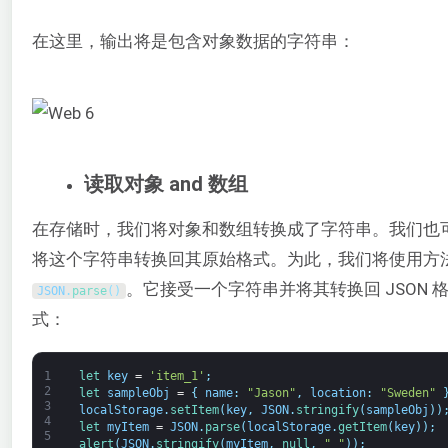
在这里，输出将是包含对象数据的字符串：
读取对象 and 数组
在存储时，我们将对象和数组转换成了字符串。我们也
将这个字符串转换回其原始格式。为此，我们将使用方
。它接受一个字符串并将其转换回 JSON 
JSON
.
parse
(
)
式：
1
let 
key
=
'item_1'
;
2
let 
sampleObj
=
{
name
:
"Jason"
,
location
:
"Sweden"
3
localStorage
.
setItem
(
key
,
JSON
.
stringify
(
sampleObj
)
)
4
let 
myItem
=
JSON
.
parse
(
localStorage
.
getItem
(
key
)
)
;
5
alert
(
JSON
.
stringify
(
myItem
,
null
,
" "
)
)
;