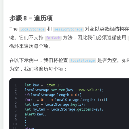
步骤 8 – 遍历项
The
和
对象以类数组结构存
localStorage
sessionStorage
键。它们不支持
方法，因此我们必须遵循使用
forEach
循环来遍历每个项。
在以下示例中，我们将检查
是否为空。如
localStorage
为空，我们将遍历每个项：
1
let 
key
=
'item_1'
;
2
localStorage
.
setItem
(
key
,
'new_value'
)
;
3
if
(
localStorage
.
length
>
0
)
{
4
for
(
i
=
0
;
i
<
localStorage
.
length
;
i
++
)
{
5
let 
key
=
localStorage
.
key
(
i
)
;
6
let 
myItem
=
localStorage
.
getItem
(
key
)
;
7
alert
(
key
)
;
8
}
9
}
10
11
else
{