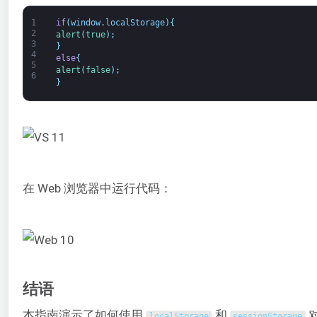
1
if
(
window
.
localStorage
)
{
2
alert
(
true
)
;
3
}
4
else
{
5
alert
(
false
)
;
6
}
在 Web 浏览器中运行代码：
结语
本指南演示了如何使用
和
localStorage
sessionStorage