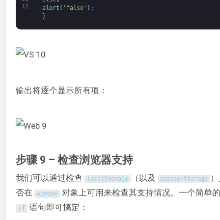
12
alert
(
'false'
)
;
}
输出将逐个显示所有项：
步骤 9 – 检查浏览器支持
我们可以通过检查
（以及
）
localStorage
sessionStorage
否在
对象上可用来检查其支持情况。一个简单
window
语句即可搞定：
if