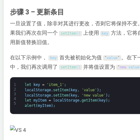
步骤 3 – 更新条目
一旦设置了值，除非对其进行更改，否则它将保持不变
果我们再次在同一个
上使用
方法，它将
setItem
(
)
key
用新值替换旧值。
在以下示例中，
首先被初始化为值
。在下
key
‘
value
’
中，我们再次调用了
并将值设置为
setItem
(
)
‘
new
value
1
let 
key
=
'item_1'
;
2
localStorage
.
setItem
(
key
,
'value'
)
;
3
localStorage
.
setItem
(
key
,
'new value'
)
;
4
let 
myItem
=
localStorage
.
getItem
(
key
)
;
5
alert
(
myItem
)
;