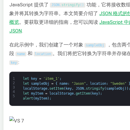
JavaScript 提供了
功能，它将接收数组
JSON
.
stringify
(
)
象并将其转换为字符串。本文简要介绍了
JSON 格式的
概览
。要获取更详细的指南，您可以阅读
JavaScript 
JSON
.
在此示例中，我们创建了一个对象
，包含两
sampleObj
段
和
。我们将把它转换为字符串并存储
name
location
:
key
1
let 
key
=
'item_1'
;
2
let 
sampleObj
=
{
name
:
"Jason"
,
location
:
"Sweden"
3
localStorage
.
setItem
(
key
,
JSON
.
stringify
(
sampleObj
)
)
4
let 
myItem
=
localStorage
.
getItem
(
key
)
;
5
alert
(
myItem
)
;