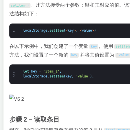
。此方法接受两个参数：键和其对应的值。该
setItem
(
)
法结构如下：
1
localStorage
.
setItem
(
<
key
>
,
<
value
>
)
在以下示例中，我们创建了一个变量
。使用
key
setItem
方法，我们设置了一个新的
并将其值设置为
key
‘
value
1
let 
key
=
'item_1'
;
2
localStorage
.
setItem
(
key
,
'value'
)
;
步骤 2 – 读取条目
现在，我们如何读取存储在键中的值？要从