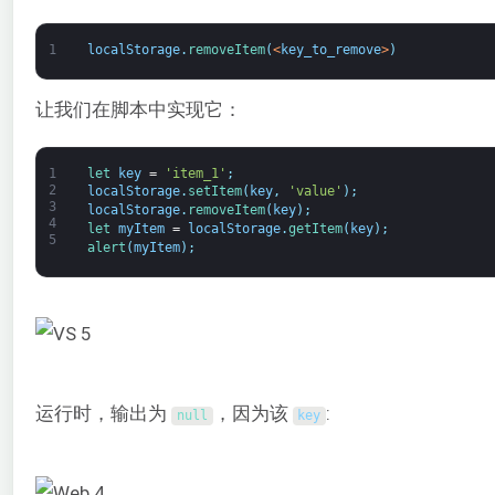
1
localStorage
.
removeItem
(
<
key_to_remove
>
)
让我们在脚本中实现它：
1
let 
key
=
'item_1'
;
2
localStorage
.
setItem
(
key
,
'value'
)
;
3
localStorage
.
removeItem
(
key
)
;
4
let 
myItem
=
localStorage
.
getItem
(
key
)
;
5
alert
(
myItem
)
;
运行时，输出为
，因为该
:
null
key