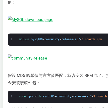
值：
1
md5sum 
mysql80
-
community
-
release
-
el7
-
3.noarch.rpm
假设 MD5 哈希值与官方值匹配，就该安装 RPM 包了
令安装该软件包：
1
sudo 
rpm
-
ivh 
mysql80
-
community
-
release
-
el7
-
3.noarch