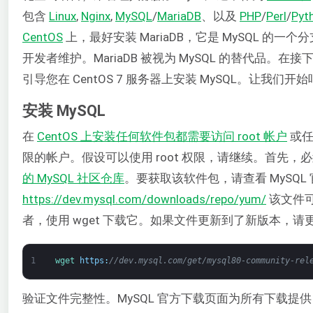
包含
Linux
,
Nginx
,
MySQL
/
MariaDB
、以及
PHP
/
Perl
/
Pyt
CentOS
上，最好安装 MariaDB，它是 MySQL 的一个
开发者维护。MariaDB 被视为 MySQL 的替代品。
引导您在 CentOS 7 服务器上安装 MySQL。让我们开
安装 MySQL
在
CentOS 上安装任何软件包都需要访问 root 帐户
或任
限的帐户。假设可以使用 root 权限，请继续。首先，
的 MySQL 社区仓库
。要获取该软件包，请查看 MySQL
https://dev.mysql.com/downloads/repo/yum/
该文件
者，使用 wget 下载它。如果文件更新到了新版本，
1
wget 
https
:
//dev.mysql.com/get/mysql80-community-rel
验证文件完整性。MySQL 官方下载页面为所有下载提供 