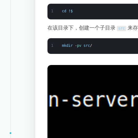
1
cd
!
$
在该目录下，创建一个子目录
来存
src
1
mkdir
-
pv 
src
/