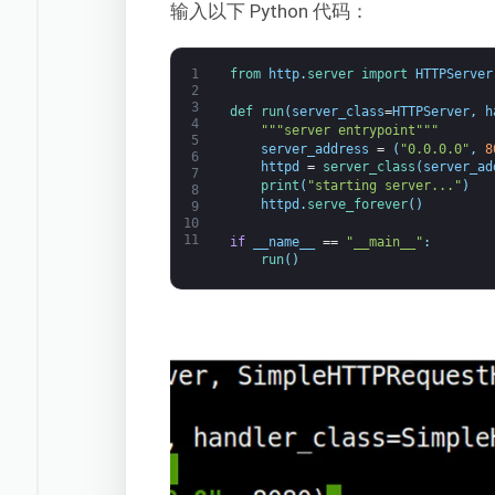
输入以下 Python 代码：
1
from 
http
.
server 
import 
HTTPServer
2
3
def 
run
(
server_class
=
HTTPServer
,
h
4
""
"server entrypoint"
""
5
server_address
=
(
"0.0.0.0"
,
8
6
httpd
=
server_class
(
server_ad
7
print
(
"starting server..."
)
8
httpd
.
serve_forever
(
)
9
10
11
if
__name__
==
"__main__"
:
run
(
)