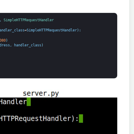
,
SimpleHTTPRequestHandler
andler_class
=
SimpleHTTPRequestHandler
)
:
080
)
dress
,
handler_class
)